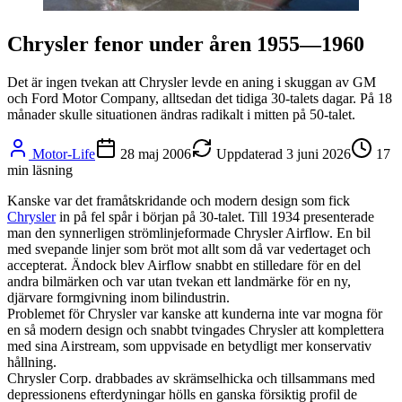
Chrysler fenor under åren 1955—1960
Det är ingen tvekan att Chrysler levde en aning i skuggan av GM
och Ford Motor Company, alltsedan det tidiga 30-talets dagar. På 18
månader skulle situationen ändras radikalt i mitten på 50-talet.
Motor-Life
28 maj 2006
Uppdaterad
3 juni 2026
17
min läsning
Kanske var det framåtskridande och modern design som fick
Chrysler
in på fel spår i början på 30-talet. Till 1934 presenterade
man den synnerligen strömlinjeformade Chrysler Airflow. En bil
med svepande linjer som bröt mot allt som då var vedertaget och
accepterat. Ändock blev Airflow snabbt en stilledare för en del
andra bilmärken och var utan tvekan ett landmärke för en ny,
djärvare formgivning inom bilindustrin.
Problemet för Chrysler var kanske att kunderna inte var mogna för
en så modern design och snabbt tvingades Chrysler att komplettera
med sina Airstream, som uppvisade en betydligt mer konservativ
hållning.
Chrysler Corp. drabbades av skrämselhicka och tillsammans med
depressionens efterdyningar hölls en ganska försiktig profil de