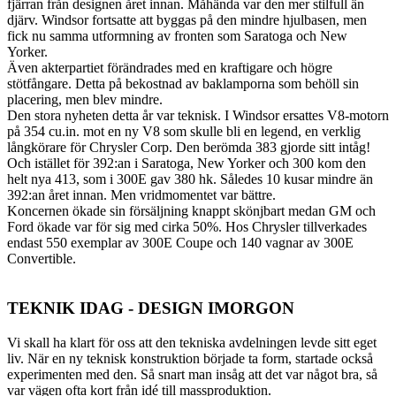
fjärran från designen året innan. Måhända var den mer stilfull än
djärv. Windsor fortsatte att byggas på den mindre hjulbasen, men
fick nu samma utformning av fronten som Saratoga och New
Yorker.
Även akterpartiet förändrades med en kraftigare och högre
stötfångare. Detta på bekostnad av baklamporna som behöll sin
placering, men blev mindre.
Den stora nyheten detta år var teknisk. I Windsor ersattes V8-motorn
på 354 cu.in. mot en ny V8 som skulle bli en legend, en verklig
långkörare för Chrysler Corp. Den berömda 383 gjorde sitt intåg!
Och istället för 392:an i Saratoga, New Yorker och 300 kom den
helt nya 413, som i 300E gav 380 hk. Således 10 kusar mindre än
392:an året innan. Men vridmomentet var bättre.
Koncernen ökade sin försäljning knappt skönjbart medan GM och
Ford ökade var för sig med cirka 50%. Hos Chrysler tillverkades
endast 550 exemplar av 300E Coupe och 140 vagnar av 300E
Convertible.
TEKNIK IDAG - DESIGN IMORGON
Vi skall ha klart för oss att den tekniska avdelningen levde sitt eget
liv. När en ny teknisk konstruktion började ta form, startade också
experimenten med den. Så snart man insåg att det var något bra, så
var vägen ofta kort från idé till massproduktion.