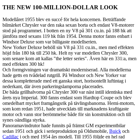
THE NEW 100-MILLION-DOLLAR LOOK
Modellåret 1955 blev en succé för hela koncernen. Beträffande
bilmärket Chrysler var den raka sexan borta och endast V8-motorer
stod på programmet. I botten en ny V8 på 301 cu.in. på 188 hk att
jämföra med sexans 119 hk från 1954. Denna motor fanns enbart i
Windsor Deluxe som var billigaste modellserien.
New Yorker Deluxe behöll sin V8 på 331 cu.in., men med effekten
höjd från 180 hk till 250 hk. Helt ny var modellen Chrysler 300,
som senare kom att kallas "the letter series". Även här en 331:a, men
med effekten 300 hk!
Och formgivningen var dramatiskt moderniserad. Alla modellerna
hade getts en tvådelad rutgrill. På Windsor och New Yorker var
dessa kompletterade med ett ganska stort, horisontellt luftintag i
nederkant, där även parkeringslamporna placerades.
De båda grillhalvorna på Chrysler 300 var näst intill identiska med
årets nya Imperial. 300 fanns endast som Hardtop Coupe och blev
omedelbart mycket framgångsrik på tävlingsbanorna. Hemi-motorn,
som kom redan 1951, hade utvecklats till marknadens kraftigaste
motor och vann stor berömmelse både för sin konstruktion och till
synes oändliga styrka.
Panoramavindrutor hade funnits på främst GM experimentbilar
sedan 1951 och gick i serieproduktion på Oldsmobile,
Buick
och
Cadillac
i och med 1954 års modell. Till 1955 följde en hel rad