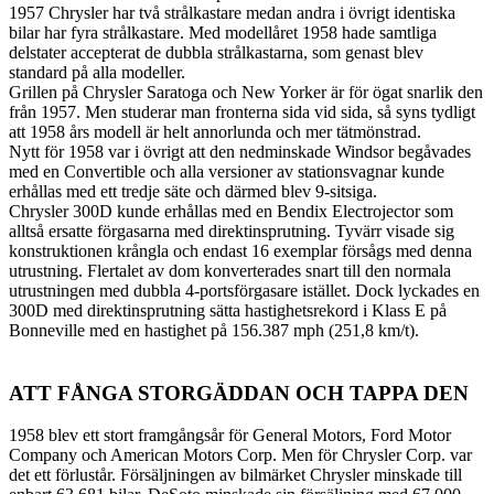
1957 Chrysler har två strålkastare medan andra i övrigt identiska
bilar har fyra strålkastare. Med modellåret 1958 hade samtliga
delstater accepterat de dubbla strålkastarna, som genast blev
standard på alla modeller.
Grillen på Chrysler Saratoga och New Yorker är för ögat snarlik den
från 1957. Men studerar man fronterna sida vid sida, så syns tydligt
att 1958 års modell är helt annorlunda och mer tätmönstrad.
Nytt för 1958 var i övrigt att den nedminskade Windsor begåvades
med en Convertible och alla versioner av stationsvagnar kunde
erhållas med ett tredje säte och därmed blev 9-sitsiga.
Chrysler 300D kunde erhållas med en Bendix Electrojector som
alltså ersatte förgasarna med direktinsprutning. Tyvärr visade sig
konstruktionen krångla och endast 16 exemplar försågs med denna
utrustning. Flertalet av dom konverterades snart till den normala
utrustningen med dubbla 4-portsförgasare istället. Dock lyckades en
300D med direktinsprutning sätta hastighetsrekord i Klass E på
Bonneville med en hastighet på 156.387 mph (251,8 km/t).
ATT FÅNGA STORGÄDDAN OCH TAPPA DEN
1958 blev ett stort framgångsår för General Motors, Ford Motor
Company och American Motors Corp. Men för Chrysler Corp. var
det ett förlustår. Försäljningen av bilmärket Chrysler minskade till