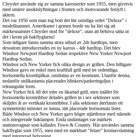
Chrysler använde sig av samma karosserier som 1955, men givetvis
med smärre ansiktslyftningar i fronten och motsvarande fenlyft i
aktern.
Det var 1956 som man tog bort det lite onödiga ordet "Deluxe" i
modellnamnet. Amerikaner i gemen borde nu ha lärt sig att
märkesnamnet Chrysler stod för "deluxe", utan att behöva sätta ut
det i krom på bakflyglarna!
Som tidigare fanns samma stora utbud av 2dr hardtops, men
dessutom introducerades en ny kaross - 4dr hardtop. Det blev
Windsor Newport Hardtop Sedan respektive New Yorker Newport
Hardtop Sedan.
Windsor och New Yorker fick olika design av grillen. Den billigare
Windsor gavs en enkel men kraftfull grill med tre ordentliga,
horisontella krombjälkar, omslutna av en kromram. Utanför denna,
nedanför strålkastarna placerades blinkers/parkeringsljus i
rektangulär form.
New Yorker fick till det yttre en likartad grill, men istället för
horisontella kromribbor delades grillen in i sex sektioner som
skiljdes åt av vertikala kromribbor. I alla sektioner återfanns ett
symmetriskt mönster av tunna, tätt placerade horisontala lister.
Både Windsor och New Yorker gavs högre stjärtfenor med stående
och integrerade baklampor. Enda undantaget var märkets
stationsvagnar som kallades Town & Country. Här användes samma
bakflyglar som 1955, men med en märkbart "fetare" kromavslutning
med integrerad belysning.