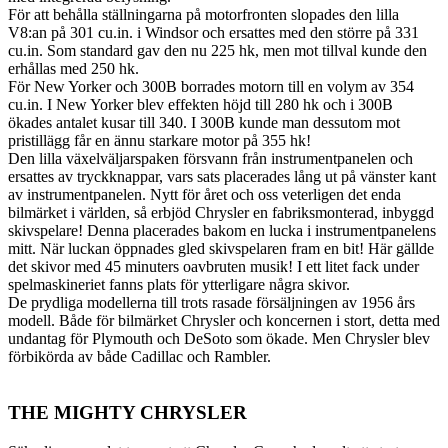
För att behålla ställningarna på motorfronten slopades den lilla
V8:an på 301 cu.in. i Windsor och ersattes med den större på 331
cu.in. Som standard gav den nu 225 hk, men mot tillval kunde den
erhållas med 250 hk.
För New Yorker och 300B borrades motorn till en volym av 354
cu.in. I New Yorker blev effekten höjd till 280 hk och i 300B
ökades antalet kusar till 340. I 300B kunde man dessutom mot
pristillägg får en ännu starkare motor på 355 hk!
Den lilla växelväljarspaken försvann från instrumentpanelen och
ersattes av tryckknappar, vars sats placerades lång ut på vänster kant
av instrumentpanelen. Nytt för året och oss veterligen det enda
bilmärket i världen, så erbjöd Chrysler en fabriksmonterad, inbyggd
skivspelare! Denna placerades bakom en lucka i instrumentpanelens
mitt. När luckan öppnades gled skivspelaren fram en bit! Här gällde
det skivor med 45 minuters oavbruten musik! I ett litet fack under
spelmaskineriet fanns plats för ytterligare några skivor.
De prydliga modellerna till trots rasade försäljningen av 1956 års
modell. Både för bilmärket Chrysler och koncernen i stort, detta med
undantag för Plymouth och DeSoto som ökade. Men Chrysler blev
förbikörda av både Cadillac och Rambler.
THE MIGHTY CHRYSLER