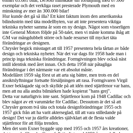
enbart 63.681 bilar, DeSoto minskade sin försäljning med 67.000
exemplar och det verkliga raset presterade Plymouth med en
minskning av mer än 300.000 bilar!
Hur kunde det gå så illa? Ett känt faktum inom den amerikanska
bilindustrin med täta modellbyten, var att inte presentera viktiga
tekniska nyheter samma år som en ny design. Något som visserligen
inte General Motors följde på 50-talet, men vi måste komma ihåg att
GM var mångdubbelt större och hade resurser till mycket täta
förändringar av designen.
Chrysler begick misstaget att till 1957 presentera hela tårtan av både
design och tekniska nyheter. När det var dags för 1958 hade man i
princip inga tekniska förändringar. Formgivningen blev också näst
intill identisk med året innan. Och detta 1958 när påtagliga
förändringar i det närmaste var ett absolut måste.
Modellåret 1959 såg först ut att arta sig bättre, men trots en del
ansiktslyftningar fortsatte försäljningen att rasa. Formgivaren Virgil
Exner beklagade sig och skyllde på att idén med stjärtfenor var hans,
men att nu alla andra bilmärken hade kopierat "hans grej".
Detta var naturligtvis inte sant. Stjärtfenor kom på 1948 Cadillac och
blev något av ett varumärke för Cadillac. Dessutom är det så att
Chrysler genom två täta och totala designförändringar 1955 och
1957 gick från att ha varit akterseglad, till att vara stilledande på
design! Det var ju därför alldeles självklart att de flesta valde
stjärtfenor för att följa trenden.
Men det som Exner byggde upp med 1955 och 1957 års kreationer,