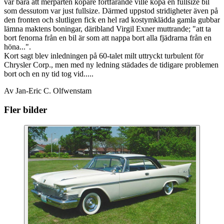
var bara att merparten köpare fortfarande ville köpa en fullsize bil
som dessutom var just fullsize. Därmed uppstod stridigheter även på
den fronten och slutligen fick en hel rad kostymklädda gamla gubbar
lämna maktens boningar, däribland Virgil Exner muttrande; "att ta
bort fenorna från en bil är som att nappa bort alla fjädrarna från en
höna...".
Kort sagt blev inledningen på 60-talet milt uttryckt turbulent för
Chrysler Corp., men med ny ledning städades de tidigare problemen
bort och en ny tid tog vid.....
Av Jan-Eric C. Olfwenstam
Fler bilder