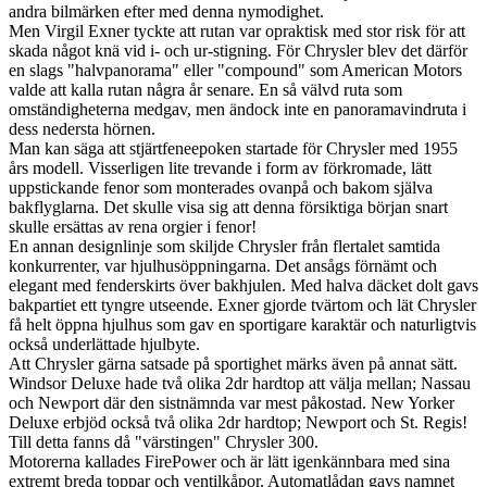
andra bilmärken efter med denna nymodighet.
Men Virgil Exner tyckte att rutan var opraktisk med stor risk för att
skada något knä vid i- och ur-stigning. För Chrysler blev det därför
en slags "halvpanorama" eller "compound" som American Motors
valde att kalla rutan några år senare. En så välvd ruta som
omständigheterna medgav, men ändock inte en panoramavindruta i
dess nedersta hörnen.
Man kan säga att stjärtfeneepoken startade för Chrysler med 1955
års modell. Visserligen lite trevande i form av förkromade, lätt
uppstickande fenor som monterades ovanpå och bakom själva
bakflyglarna. Det skulle visa sig att denna försiktiga början snart
skulle ersättas av rena orgier i fenor!
En annan designlinje som skiljde Chrysler från flertalet samtida
konkurrenter, var hjulhusöppningarna. Det ansågs förnämt och
elegant med fenderskirts över bakhjulen. Med halva däcket dolt gavs
bakpartiet ett tyngre utseende. Exner gjorde tvärtom och lät Chrysler
få helt öppna hjulhus som gav en sportigare karaktär och naturligtvis
också underlättade hjulbyte.
Att Chrysler gärna satsade på sportighet märks även på annat sätt.
Windsor Deluxe hade två olika 2dr hardtop att välja mellan; Nassau
och Newport där den sistnämnda var mest påkostad. New Yorker
Deluxe erbjöd också två olika 2dr hardtop; Newport och St. Regis!
Till detta fanns då "värstingen" Chrysler 300.
Motorerna kallades FirePower och är lätt igenkännbara med sina
extremt breda toppar och ventilkåpor. Automatlådan gavs namnet