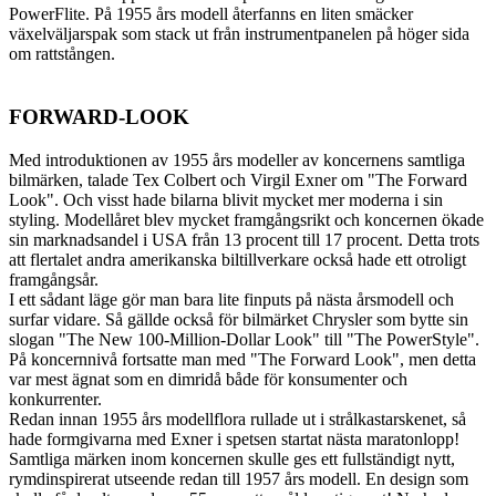
PowerFlite. På 1955 års modell återfanns en liten smäcker
växelväljarspak som stack ut från instrumentpanelen på höger sida
om rattstången.
FORWARD-LOOK
Med introduktionen av 1955 års modeller av koncernens samtliga
bilmärken, talade Tex Colbert och Virgil Exner om "The Forward
Look". Och visst hade bilarna blivit mycket mer moderna i sin
styling. Modellåret blev mycket framgångsrikt och koncernen ökade
sin marknadsandel i USA från 13 procent till 17 procent. Detta trots
att flertalet andra amerikanska biltillverkare också hade ett otroligt
framgångsår.
I ett sådant läge gör man bara lite finputs på nästa årsmodell och
surfar vidare. Så gällde också för bilmärket Chrysler som bytte sin
slogan "The New 100-Million-Dollar Look" till "The PowerStyle".
På koncernnivå fortsatte man med "The Forward Look", men detta
var mest ägnat som en dimridå både för konsumenter och
konkurrenter.
Redan innan 1955 års modellflora rullade ut i strålkastarskenet, så
hade formgivarna med Exner i spetsen startat nästa maratonlopp!
Samtliga märken inom koncernen skulle ges ett fullständigt nytt,
rymdinspirerat utseende redan till 1957 års modell. En design som