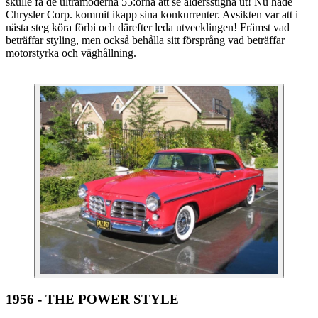
skulle få de ultramoderna 55:orna att se åldersstigna ut! Nu hade
Chrysler Corp. kommit ikapp sina konkurrenter. Avsikten var att i
nästa steg köra förbi och därefter leda utvecklingen! Främst vad
beträffar styling, men också behålla sitt försprång vad beträffar
motorstyrka och väghållning.
1956 - THE POWER STYLE