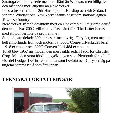
Saratoga en helt ny serie med mer flärd än Windsor, men billigare
och måhända mer lättjefull än New Yorker.
I dessa tre serier fanns 2dr Hardtop, 4dr Hardtop och 4dr Sedan. I
serierna Windsor och New Yorker fanns dessutom stationsvagnen
Town & Country.
New Yorker ståtade dessutom med en Convertible. Det gjorde också
den exklusiva 300C, vilket blev första året för "The Letter Series"
med en Convertible på programmet.
Som tidigare delade 300 karosseri med övriga Chrysler, men med en
helt annorlunda front och motorhuv. 300C Coupe tillverkades bara
1.918 exemplar och 300C Convertible i 484 exemplar.
Totalt blev 1957 års modell den mest sålda sedan 1951 för Chrysler
Corp. Men den stora försäljningsökningen stod Plymouth för och till
viss del Dodge. De finare märkena som DeSoto och Chrysler låg på
ungefär samma nivå som året innan.
TEKNISKA FÖRBÄTTRINGAR