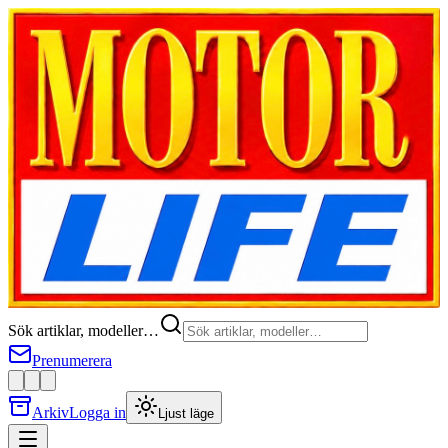
Sök artiklar, modeller…
Prenumerera
Arkiv
Logga in
Ljust läge