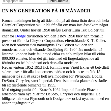
Prenumerera
EN NY GENERATION PÅ 18 MÅNADER
Koncernledningen insåg att tiden höll på att rinna ifrån dem och hela
Chrysler Corporation skulle bli frånåkt om man inte åstadkom något
dramatiskt. Under hösten 1950 utsågs Lester Lum Tex Colbert till
chef för
Dodge
divisionen och den 3 nov 1950 blev han formellt
president för hela Chrysler Corporation, efterträdande K. T. Keller.
Men helt orättvist fick naturligtvis Tex Colbert skulden för
omoderna bilar och vikande försäljning för 1954 års modeller då
årsproduktionen hade fallit med cirka en halv miljon bilar till cirka
800.000 enheter. Men det går inte med ett fingerknäppande att
förändra en hel bilindustri och dess alla modeller.
Redan vintern 1952-1953 fick formgivaren Virgil Exner ett betydligt
större ansvar för alla koncernens märken och hans team fick 18
månader på sig att skapa helt nya modeller för Plymouth, Dodge,
DeSoto, Chrysler, samt Imperial. Den sistnämnda planerades skulle
bli ett fristående bilmärke till 1955.
Med utgångspunkt från Exner´s 1952 Imperial Parade Phaeton
arbetades fram nya bilar för DeSoto, Chrysler och Imperial. De
billigare märkena Plymouth och Dodge blev också nya, men med en
annan utgångspunkt.