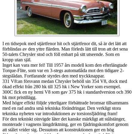
I en tidsepok med stjärtfenor hit och stjärtfenor dit, så är det lätt att
förblindas av den yttre flärden. Man förleds lätt till tron att det sena
50-talets Chrysler stod och föll enbart på sitt utseende. Som en
kropp utan själ.
Inget kan vara mer fel! Till 1957 års modell kom den efterlängtade
Torque-Flite, som var en 3-stegs automatlåda mot den tidigare 2-
stegslådan. Fortfarande styrdes den med tryckknappar.
331 V8:an försvann medan Chrysler behöll sin 354 V8, dock med
ökad effekt från 280 hk till 325 hk i New Yorker som exempel.
300C fick en ny hemi V8 som gav 375 hk i standardversion och 390
hk mot pristillägg.
Med högre effekt följde ytterligare förbättrade bromsar tillsammans
med en rad andra små tekniska förändringar. Den verkligt stora
tekniska nyheten var introduktionen av torsionsfjädring fram!
För den tekniskt oinvigde låter det kanske märkligt att stålstänger,
monterade i vagnens längdriktning, ger en fjädringskomfort genom
att stålet vrider sig. Dessutom att konstruktionen ger en hög