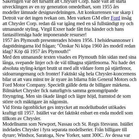
Säkerligen var det tursamt att Chrysler Corp. hade valt att starta
utvecklingen av en ny generation omedelbart, som 1955 års
modeller lämnade designavdelningen. Att konkurrensen var skarp i
Detroit var det ingen tvekan om. Men varken GM eller
Ford
insåg
att Chrysler Corp. redan då var igång med en så fullständigt ny och
utmanande styling. Virgil Exner hade fått fria händer och hans
fantasiförmåga hade imponerande resurser!
1957 års Plymouth presenterades hösten 1956. I helsidesannonser i
dagstidningarna löd frågan; "Önskar Ni köpa 1960 års modell redan
idag? Köp då 1957 års Plymouth!"
Med den utmanande texten visades en Plymouth från sidan med sina
långa, svepande linjer och de väl tilltagna stjärtfenorna. Nu hade det
absoluta styling-kriget brutit ut med allt vildare form på stjärtfenor,
sidoarrangemang och fronter! Faktiskt såg hela Chrysler-koncernens
bilar ut att vara minst tre år nyare än bilarna från General Motors och
Ford Motor Company. Speciellt gällde detta de billigare märkena.
Bilmärket Chrysler fick naturligtvis samma genomgripande
föryngring. Men sin ökade längd och lägre höjd, framstod de som
större och mäktigare än någonsin.
Vid första ögonblicket ges intrycket att modellutbudet utökades
kraftigt till 1957. Istället var det faktiskt enbart en enda modell som
tillkom av Chrysler.
Modellnamn som Newport, Nassau och St. Regis försvann. Istället
indelades Chrysler i fyra separata modellserier. Från billigare till
dyrare; Windsor, Saratoga, New Yorker, samt 300C. Av dessa var