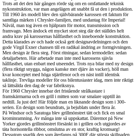
Trots att det den här gången rörde sig om en omfattande teknisk
nykonstruktion, var man angelägen att snabbt få ut den i produktion.
Till 1960 års modell blev den självbärande karossen ett faktum för
samtliga märken i Chrysler-familjen, med undantag för Imperial!
Nåväl, man tog även en hjälpram för motor, transmission och
framvagn. Men ändock ett mycket stort steg där det ställdes helt
andra krav på karossernas hållfasthet och inneboende konstruktion.
Detta klarades av och hade också gett designavdelningen och den
gode Virgil Exner chansen till en radikal ändring av formgivningen.
Men design är flera steg. Först ritningar, sedan lermodeller. sedan
detaljarbeten. Här arbetade man inte med karossens sjävla
hållfasthet, utan enbart med utseendet. Trots nya bilar med ny design
(flera riktigt snygga, någon kanske mer djärv än vacker), höll man
kvar konceptet med höga stjärtfenor och en näst intill identisk
taklinje. Trevliga modeller för oss bilentusiaster idag, men inte riktigt
så lättsålda den dag de var fabriksnya.
För 1960 Chrysler innebar det fristående strålkastare i
framskärmarna och en grill i mitten som var smalare upptill än
nedtill. Ja just det! Här följde man en liknande design som i 300-
serien. En design som beundrats, ja bejublats under flera år.
På Windsor och Saratoga blev grillmönstret tätt och fick en smal
krominramning. Av många inte så uppskattat. Däremot på New
Yorker gjordes grillmönstret försänkt in i grillen och utgjordes av
täta horisontella ribbor, omslutna av en stor, kraftig kromsarg!
Dessutom snarlik den som återfanns på 300F där största skillnaden