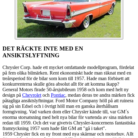
DET RÄCKTE INTE MED EN
ANSIKTSLYFTNING
Chrysler Corp. hade ett mycket omfattande modellprogram, fördelat
på fem olika bilmärken. Rent ekonomiskt hade man räknat med en
treårsperiod för de bilar som kom till 1957. Hade man förbisett att
konkurrenterna skulle göra absolut allt för att komma ikapp?
General Motors firade 50-årsjubileum 1958 och kom med helt ny
design på
Chevrolet
och
Pontiac
, medan deras tre andra märken fick
påtagliga ansiktslyftningar. Ford Motor Company höll på att ruinera
sig på sin Edsel och i övrigt höll man en ganska återhållsam
formgivning. Vad varken dom eller Chrysler kände till, var GM´s
enorma storsatsning med helt nya bilar för vartenda av sina märken
redan till 1959. Och det var givetvis Chrysler-koncernens fantastiska
framryckning 1957 som hade fått GM att "gå i taket".
1959 Chrysler fick en ny front med nya skärmar och motorhuv. Allt