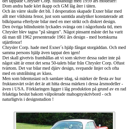
det tappade Chrysler Corp. fullständigt med 1959 års modeller!
Dom andra hade kört ikapp och GM låg åter i täten.
Och än värre skulle det bli. I desperation skapade Exner bilar med
allt mer vildsinta fenor, just som samtida analytiker konstaterade att
bilköparna efterlyste bilar med en mer strikt och diskret design.
Den övriga bilindustrin lyckades svänga om i någorlunda tid, men
Chrysler blev tagna "på sängen". Något pinsamt måste det ha varit
då man till 1962 presenterade 1961 års design - med bortskurna
stjärtfenor!
Chrysler Corp. hade med Exner´s hjälp fångat storgäddan. Och med
samma persons hjälp även tappat den igen!
Det skall givetvis framhållas att vi som skriver dessa rader inte på
något sätt är emot det sena 50-talets bilar från Chrysler Corp. Oftast
tvärtom. Det var bilar med djärv design, svepande linjer och ofta
med en utstrålning av klass.
Men som bilentusiast och samlare idag, så märker de flesta av hur
fruktansvärt svårt det är att hitta dessa märken i dessa årsmodeller -
även i USA. Förklaringen ligger i låg produktion på grund av en rad
felaktiga beslut bakom välpolerade mahognyskrivbord - och
naturligtvis i designstudion !