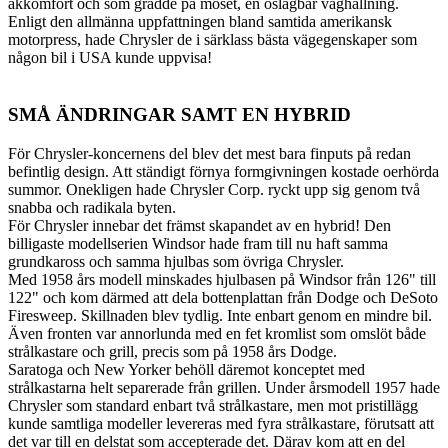
åkkomfort och som grädde på moset, en oslagbar väghållning.
Enligt den allmänna uppfattningen bland samtida amerikansk
motorpress, hade Chrysler de i särklass bästa vägegenskaper som
någon bil i USA kunde uppvisa!
SMÅ ÄNDRINGAR SAMT EN HYBRID
För Chrysler-koncernens del blev det mest bara finputs på redan
befintlig design. Att ständigt förnya formgivningen kostade oerhörda
summor. Onekligen hade Chrysler Corp. ryckt upp sig genom två
snabba och radikala byten.
För Chrysler innebar det främst skapandet av en hybrid! Den
billigaste modellserien Windsor hade fram till nu haft samma
grundkaross och samma hjulbas som övriga Chrysler.
Med 1958 års modell minskades hjulbasen på Windsor från 126" till
122" och kom därmed att dela bottenplattan från Dodge och DeSoto
Firesweep. Skillnaden blev tydlig. Inte enbart genom en mindre bil.
Även fronten var annorlunda med en fet kromlist som omslöt både
strålkastare och grill, precis som på 1958 års Dodge.
Saratoga och New Yorker behöll däremot konceptet med
strålkastarna helt separerade från grillen. Under årsmodell 1957 hade
Chrysler som standard enbart två strålkastare, men mot pristillägg
kunde samtliga modeller levereras med fyra strålkastare, förutsatt att
det var till en delstat som accepterade det. Därav kom att en del