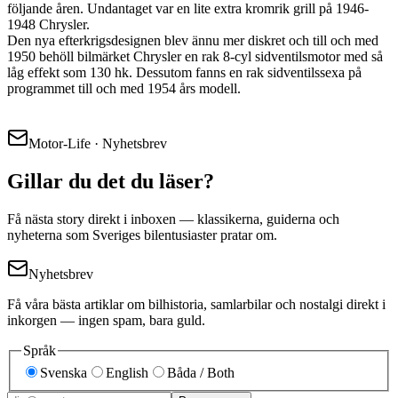
följande åren. Undantaget var en lite extra kromrik grill på 1946-
1948 Chrysler.
Den nya efterkrigsdesignen blev ännu mer diskret och till och med
1950 behöll bilmärket Chrysler en rak 8-cyl sidventilsmotor med så
låg effekt som 130 hk. Dessutom fanns en rak sidventilssexa på
programmet till och med 1954 års modell.
Motor-Life · Nyhetsbrev
Gillar du det du läser?
Få nästa story direkt i inboxen — klassikerna, guiderna och
nyheterna som Sveriges bilentusiaster pratar om.
Nyhetsbrev
Få våra bästa artiklar om bilhistoria, samlarbilar och nostalgi direkt i
inkorgen — ingen spam, bara guld.
Språk
Svenska
English
Båda / Both