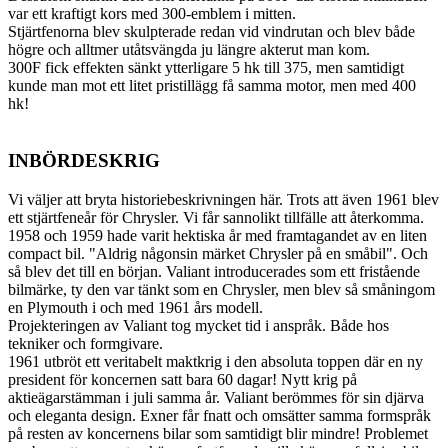
var ett kraftigt kors med 300-emblem i mitten.
Stjärtfenorna blev skulpterade redan vid vindrutan och blev både
högre och alltmer utåtsvängda ju längre akterut man kom.
300F fick effekten sänkt ytterligare 5 hk till 375, men samtidigt
kunde man mot ett litet pristillägg få samma motor, men med 400
hk!
INBÖRDESKRIG
Vi väljer att bryta historiebeskrivningen här. Trots att även 1961 blev
ett stjärtfeneår för Chrysler. Vi får sannolikt tillfälle att återkomma.
1958 och 1959 hade varit hektiska år med framtagandet av en liten
compact bil. "Aldrig någonsin märket Chrysler på en småbil". Och
så blev det till en början. Valiant introducerades som ett fristående
bilmärke, ty den var tänkt som en Chrysler, men blev så småningom
en Plymouth i och med 1961 års modell.
Projekteringen av Valiant tog mycket tid i anspråk. Både hos
tekniker och formgivare.
1961 utbröt ett veritabelt maktkrig i den absoluta toppen där en ny
president för koncernen satt bara 60 dagar! Nytt krig på
aktieägarstämman i juli samma år. Valiant berömmes för sin djärva
och eleganta design. Exner får fnatt och omsätter samma formspråk
på resten av koncernens bilar som samtidigt blir mindre! Problemet