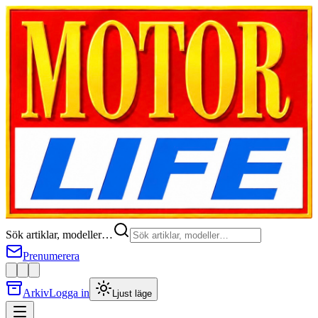
Sök artiklar, modeller…
Prenumerera
Arkiv
Logga in
Ljust läge