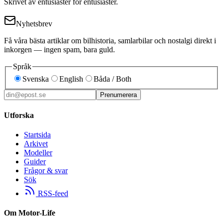
Skrivet av entusiaster för entusiaster.
Nyhetsbrev
Få våra bästa artiklar om bilhistoria, samlarbilar och nostalgi direkt i
inkorgen — ingen spam, bara guld.
Språk
Svenska
English
Båda / Both
Prenumerera
Utforska
Startsida
Arkivet
Modeller
Guider
Frågor & svar
Sök
RSS-feed
Om Motor-Life