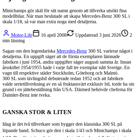
Minichamps gör skäl för sitt namn genom att tillverka utsökt fina
modellbilar. När man beslutade att skapa Mercedes-Benz 300 SL i
skala 1/18, så var man extra noga med detaljerna.
Motor-Life
16 april 2008
Uppdaterad
3 juni 2026
2
min läsning
Sagan om den legendariska
Mercedes-Benz
300 SL varierar något i
detaljerna. En uppgift säger att de första exemplaren lämnade
fabriken i juni 1954, andra uppgifter säger augusti samma år. Innan
årsskiftet 1954/1955 hade i varje fall tre exemplar nått Sverige. En
vagn till respektive städer Stockholm, Göteborg och Malmö.
300 SL som tävlingsbil debuterade redan 1952 och att fabriken
valde serietillverkning av en så fruktansvärt exklusiv bil, torde ha sin
grund i en jättebeställning från USA. Därmed behövde cheferna för
Daimler-Benz inte tveka.
GANSKA STOR & LITEN
Idag är det två tillverkare som bygger den klassiska 300 SL på
löpande band. Schuco gör den i skala 1/43 och Minichamps i skala