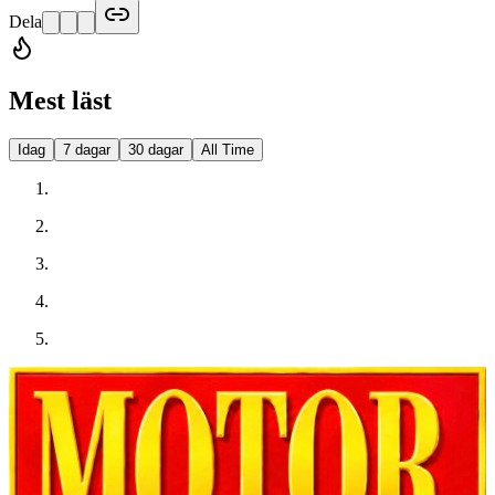
Dela
Mest läst
Idag
7 dagar
30 dagar
All Time