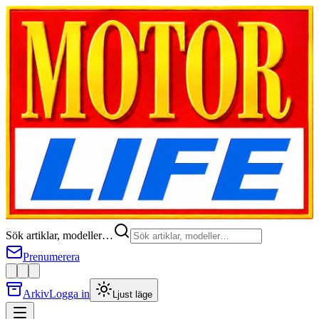
Sök artiklar, modeller…
Prenumerera
Arkiv
Logga in
Ljust läge