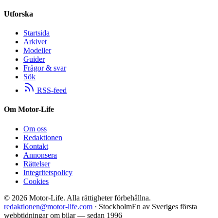
Utforska
Startsida
Arkivet
Modeller
Guider
Frågor & svar
Sök
RSS-feed
Om Motor-Life
Om oss
Redaktionen
Kontakt
Annonsera
Rättelser
Integritetspolicy
Cookies
©
2026
Motor-Life.
Alla rättigheter förbehållna.
redaktionen@motor-life.com
· Stockholm
En av Sveriges första
webbtidningar om bilar — sedan 1996