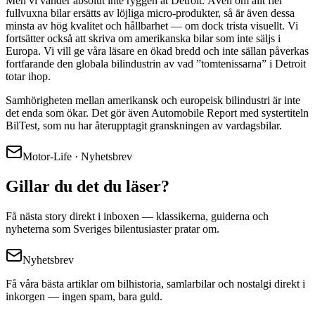
Men vi vänder absolut inte ryggen åt Detroit. Även om allt fler
fullvuxna bilar ersätts av löjliga micro-produkter, så är även dessa
minsta av hög kvalitet och hållbarhet — om dock trista visuellt. Vi
fortsätter också att skriva om amerikanska bilar som inte säljs i
Europa. Vi vill ge våra läsare en ökad bredd och inte sällan påverkas
fortfarande den globala bilindustrin av vad ”tomtenissarna” i Detroit
totar ihop.
Samhörigheten mellan amerikansk och europeisk bilindustri är inte
det enda som ökar. Det gör även Automobile Report med systertiteln
BilTest, som nu har återupptagit granskningen av vardagsbilar.
Motor-Life · Nyhetsbrev
Gillar du det du läser?
Få nästa story direkt i inboxen — klassikerna, guiderna och
nyheterna som Sveriges bilentusiaster pratar om.
Nyhetsbrev
Få våra bästa artiklar om bilhistoria, samlarbilar och nostalgi direkt i
inkorgen — ingen spam, bara guld.