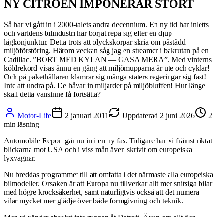
NY CITROÊN IMPONERAR STORT
Så har vi gått in i 2000-talets andra decennium. En ny tid har inletts
och världens bilindustri har börjat repa sig efter en djup
lågkonjunktur. Detta trots att olyckskorpar skria om påstådd
miljöförstöring. Härom veckan såg jag en streamer i bakrutan på en
Cadillac. ”BORT MED KYLAN — GASA MERA”. Med vinterns
köldrekord visas ännu en gång att miljömupparna är ute och cyklar!
Och på pakethållaren klamrar sig många staters regeringar sig fast!
Inte att undra på. De håvar in miljarder på miljöbluffen! Hur länge
skall detta vansinne få fortsätta?
Motor-Life
2 januari 2011
Uppdaterad
2 juni 2026
2
min läsning
Automobile Report går nu in i en ny fas. Tidigare har vi främst riktat
blickarna mot USA och i viss mån även skrivit om europeiska
lyxvagnar.
Nu breddas programmet till att omfatta i det närmaste alla europeiska
bilmodeller. Orsaken är att Europa nu tillverkar allt mer snitsiga bilar
med högre krocksäkerhet, samt naturligtvis också att det numera
vilar mycket mer glädje över både formgivning och teknik.