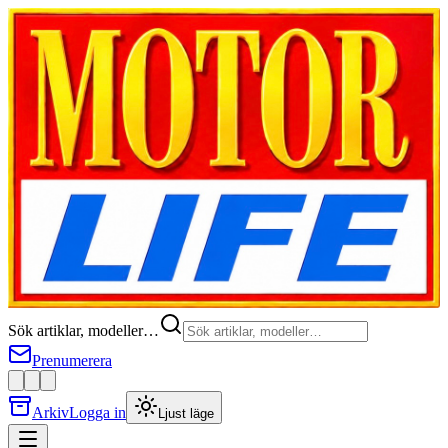
Sök artiklar, modeller…
Prenumerera
Arkiv
Logga in
Ljust läge