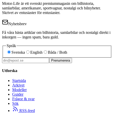
Motor-Life är ett svenskt premiummagasin om bilhistoria,
samlarbilar, amerikanare, sportvagnar, nostalgi och bilnyheter.
Skrivet av entusiaster för entusiaster.
Nyhetsbrev
Få våra bästa artiklar om bilhistoria, samlarbilar och nostalgi direkt i
inkorgen — ingen spam, bara guld.
Språk
Svenska
English
Båda / Both
Prenumerera
Utforska
Startsida
Arkivet
Modeller
Guider
Frågor & svar
Sök
RSS-feed