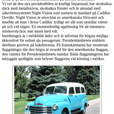
Vi vet att den nya presidentbilen är kraftigt bepansrad, har skottsäkra
däck med metallskivor, skottsäkra fönster och är utrustad med
säkerhetssystemet Night Vision som numera är standard på Cadillac
Deville. Night Vision är utvecklat av amerikanska försvaret och
innebär att man i dessa Cadillac tydligt ser allt som utstrålar värme
på och vid vägen. En utomordentlig uppfinning för att minimera
mörkerolyckor, inte minst med vilt.
Inredningen är i mörkblått läder och är utformat för högsta möjliga
åkkomfort för enbart sju passagerare. Presidentämbetets emblem
återfinns givetvis på bakdörrarna. På framskärmarna har monterats
flaggstänger där den högra är avsedd för den amerikanska flaggan,
den vänstra för Presidentämbetets standar. Båda flaggstängerna har
inbyggda spotlights som belyser flaggorna vid körning i mörker.