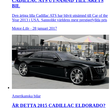
CADILLAC ATS UTNÄMND TILL ÅRETS
BIL
Den ärtiga lilla Cadillac ATS har blivit utnämnd till Car of the
Year 2013 i USA. Sannolikt världens mest prestigefyllda pris
Motor-Life ·
28 januari 2017
Amerikanska bilar
ÄR DETTA 2015 CADILLAC ELDORADO?