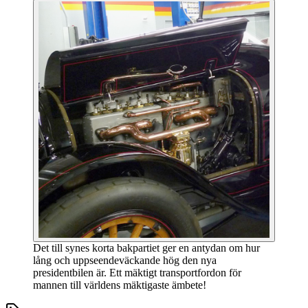
Det till synes korta bakpartiet ger en antydan om hur
lång och uppseendeväckande hög den nya
presidentbilen är. Ett mäktigt transportfordon för
mannen till världens mäktigaste ämbete!