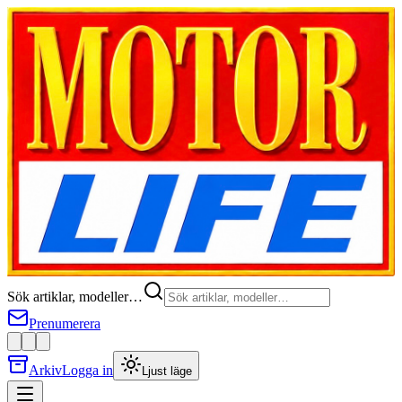
Sök artiklar, modeller…
Prenumerera
Arkiv
Logga in
Ljust läge