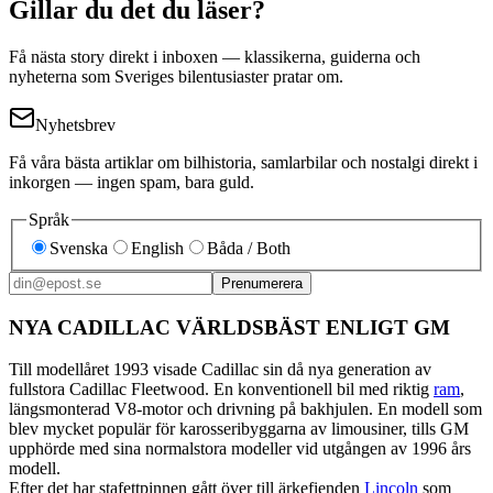
Gillar du det du läser?
Få nästa story direkt i inboxen — klassikerna, guiderna och
nyheterna som Sveriges bilentusiaster pratar om.
Nyhetsbrev
Få våra bästa artiklar om bilhistoria, samlarbilar och nostalgi direkt i
inkorgen — ingen spam, bara guld.
Språk
Svenska
English
Båda / Both
Prenumerera
NYA CADILLAC VÄRLDSBÄST ENLIGT GM
Till modellåret 1993 visade Cadillac sin då nya generation av
fullstora Cadillac Fleetwood. En konventionell bil med riktig
ram
,
längsmonterad V8-motor och drivning på bakhjulen. En modell som
blev mycket populär för karosseribyggarna av limousiner, tills GM
upphörde med sina normalstora modeller vid utgången av 1996 års
modell.
Efter det har stafettpinnen gått över till ärkefienden
Lincoln
som