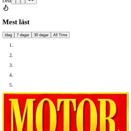
Dela
Mest läst
Idag
7 dagar
30 dagar
All Time