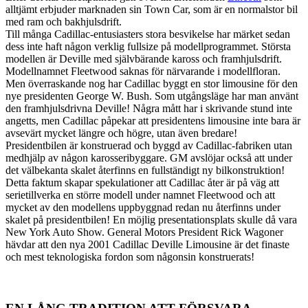
alltjämt erbjuder marknaden sin Town Car, som är en normalstor bil
med ram och bakhjulsdrift.
Till många Cadillac-entusiasters stora besvikelse har märket sedan
dess inte haft någon verklig fullsize på modellprogrammet. Största
modellen är Deville med självbärande kaross och framhjulsdrift.
Modellnamnet Fleetwood saknas för närvarande i modellfloran.
Men överraskande nog har Cadillac byggt en stor limousine för den
nye presidenten George W. Bush. Som utgångsläge har man använt
den framhjulsdrivna Deville! Några mått har i skrivande stund inte
angetts, men Cadillac påpekar att presidentens limousine inte bara är
avsevärt mycket längre och högre, utan även bredare!
Presidentbilen är konstruerad och byggd av Cadillac-fabriken utan
medhjälp av någon karosseribyggare. GM avslöjar också att under
det välbekanta skalet återfinns en fullständigt ny bilkonstruktion!
Detta faktum skapar spekulationer att Cadillac åter är på väg att
serietillverka en större modell under namnet Fleetwood och att
mycket av den modellens uppbyggnad redan nu återfinns under
skalet på presidentbilen! En möjlig presentationsplats skulle då vara
New York Auto Show. General Motors President Rick Wagoner
hävdar att den nya 2001 Cadillac Deville Limousine är det finaste
och mest teknologiska fordon som någonsin konstruerats!