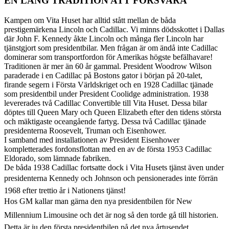
EN LÅNG TRADITION ATT FÖRSVARA
Kampen om Vita Huset har alltid stått mellan de båda
prestigemärkena Lincoln och Cadillac. Vi minns dödsskottet i Dallas
där John F. Kennedy åkte Lincoln och många fler Lincoln har
tjänstgjort som presidentbilar. Men frågan är om ändå inte Cadillac
dominerar som transportfordon för Amerikas högste befälhavare!
Traditionen är mer än 60 år gammal. President Woodrow Wilson
paraderade i en Cadillac på Bostons gator i början på 20-talet,
firande segern i Första Världskriget och en 1928 Cadillac tjänade
som presidentbil under President Coolidge administration. 1938
levererades två Cadillac Convertible till Vita Huset. Dessa bilar
döptes till Queen Mary och Queen Elizabeth efter den tidens största
och mäktigaste oceangående fartyg. Dessa två Cadillac tjänade
presidenterna Roosevelt, Truman och Eisenhower.
I samband med installationen av President Eisenhower
kompletterades fordonsflottan med en av de första 1953 Cadillac
Eldorado, som lämnade fabriken.
De båda 1938 Cadillac fortsatte dock i Vita Husets tjänst även under
presidenterna Kennedy och Johnson och pensionerades inte förrän
1968 efter trettio år i Nationens tjänst!
Hos GM kallar man gärna den nya presidentbilen för New
Millennium Limousine och det är nog så den torde gå till historien.
Detta är ju den första presidentbilen på det nya årtusendet.