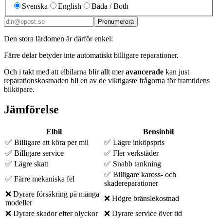
Svenska
English
Båda / Both
Prenumerera
Den stora lärdomen är därför enkel:
Färre delar betyder inte automatiskt billigare reparationer.
Och i takt med att elbilarna blir allt mer
avancerade
kan just
reparationskostnaden bli en av de viktigaste frågorna för framtidens
bilköpare.
Jämförelse
Elbil
Bensinbil
✅ Billigare att köra per mil
✅ Lägre inköpspris
✅ Billigare service
✅ Fler verkstäder
✅ Lägre skatt
✅ Snabb tankning
✅ Billigare kaross- och
✅ Färre mekaniska fel
skadereparationer
❌ Dyrare försäkring på många
❌ Högre bränslekostnad
modeller
❌ Dyrare skador efter olyckor
❌ Dyrare service över tid