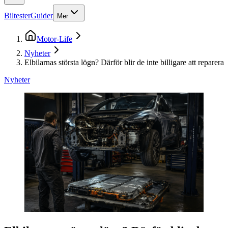
Biltester
Guider
Mer
Motor-Life
Nyheter
Elbilarnas största lögn? Därför blir de inte billigare att reparera
Nyheter