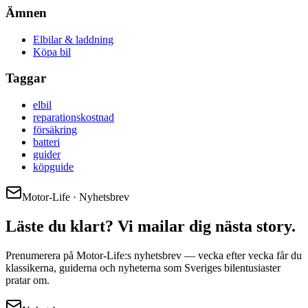
Ämnen
Elbilar & laddning
Köpa bil
Taggar
elbil
reparationskostnad
försäkring
batteri
guider
köpguide
Motor-Life · Nyhetsbrev
Läste du klart? Vi mailar dig nästa story.
Prenumerera på Motor-Life:s nyhetsbrev — vecka efter vecka får du
klassikerna, guiderna och nyheterna som Sveriges bilentusiaster
pratar om.