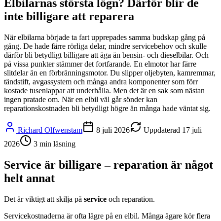
Elbilarnas största lögn? Därför blir de
inte billigare att reparera
När elbilarna började ta fart upprepades samma budskap gång på
gång. De hade färre rörliga delar, mindre servicebehov och skulle
därför bli betydligt billigare att äga än bensin- och dieselbilar. Och
på vissa punkter stämmer det fortfarande. En elmotor har färre
slitdelar än en förbränningsmotor. Du slipper oljebyten, kamremmar,
tändstift, avgassystem och många andra komponenter som förr
kostade tusenlappar att underhålla. Men det är en sak som nästan
ingen pratade om. När en elbil väl går sönder kan
reparationskostnaden bli betydligt högre än många hade väntat sig.
Richard Olfwenstam
8 juli 2026
Uppdaterad
17 juli
2026
3
min läsning
Service är billigare – reparation är något
helt annat
Det är viktigt att skilja på
service
och reparation.
Servicekostnaderna är ofta lägre på en elbil. Många ägare kör flera