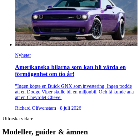
Nyheter
Amerikanska bilarna som kan bli värda en
förmögenhet om tio år!
"Ingen köpte en Buick GNX som investering. Ingen trodde
att en Dodge Viper skulle bli en miljonbil. Och få kunde ana
att en Chevrolet Chevel
Richard Olfwenstam ·
8 juli 2026
Utforska vidare
Modeller, guider & ämnen