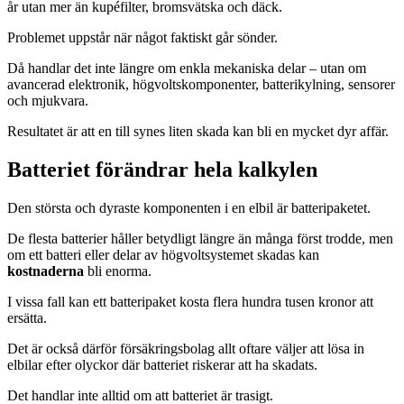
år utan mer än kupéfilter, bromsvätska och däck.
Problemet uppstår när något faktiskt går sönder.
Då handlar det inte längre om enkla mekaniska delar – utan om
avancerad elektronik, högvoltskomponenter, batterikylning, sensorer
och mjukvara.
Resultatet är att en till synes liten skada kan bli en mycket dyr affär.
Batteriet förändrar hela kalkylen
Den största och dyraste komponenten i en elbil är batteripaketet.
De flesta batterier håller betydligt längre än många först trodde, men
om ett batteri eller delar av högvoltsystemet skadas kan
kostnaderna
bli enorma.
I vissa fall kan ett batteripaket kosta flera hundra tusen kronor att
ersätta.
Det är också därför försäkringsbolag allt oftare väljer att lösa in
elbilar efter olyckor där batteriet riskerar att ha skadats.
Det handlar inte alltid om att batteriet är trasigt.