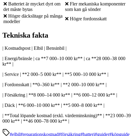
❌ Batteriet är mycket dyrt om
❌ Fler mekaniska komponenter
det måste bytas
som kan gå sönder
❌ Högre däckslitage på många
❌ Högre fordonsskatt
modeller
Tekniska fakta
| Kostnadspost | Elbil | Bensinbil |
| Energi/bränsle | ca **7 000–10 000 kr** | ca **28 000–38 000
kr** |
| Service | **2 000–5 000 kr** | **5 000–10 000 kr** |
| Fordonsskatt | **0–360 kr** | **2 000–10 000 kr** |
| Försäkring | **8 000–14 000 kr** | **6 000–12 000 kr** |
| Däck | **6 000–10 000 kr** | **5 000–8 000 kr** |
| **Total löpande kostnad (exkl. värdeminskning)** | **23 000–39
000 kr** | **46 000–78 000 kr** |
#
elbil
#
reparationskostnad
#
försäkring
#
batteri
#
guider
#
köpguide