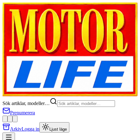
Sök artiklar, modeller…
Prenumerera
Arkiv
Logga in
Ljust läge