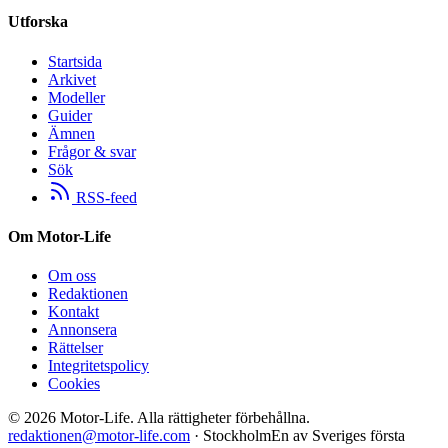
Utforska
Startsida
Arkivet
Modeller
Guider
Ämnen
Frågor & svar
Sök
RSS-feed
Om Motor-Life
Om oss
Redaktionen
Kontakt
Annonsera
Rättelser
Integritetspolicy
Cookies
©
2026
Motor-Life.
Alla rättigheter förbehållna.
redaktionen@motor-life.com
· Stockholm
En av Sveriges första