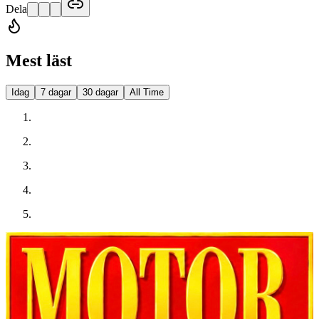
Dela
Mest läst
Idag
7 dagar
30 dagar
All Time