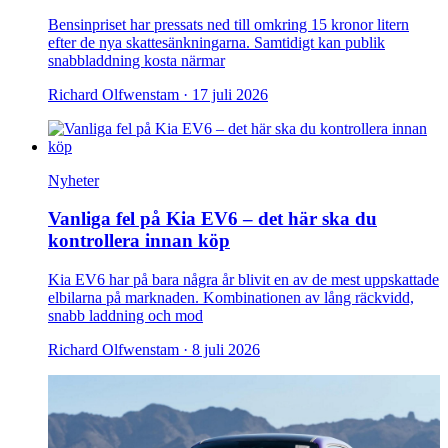
Bensinpriset har pressats ned till omkring 15 kronor litern
efter de nya skattesänkningarna. Samtidigt kan publik
snabbladdning kosta närmar
Richard Olfwenstam ·
17 juli 2026
Nyheter
Vanliga fel på Kia EV6 – det här ska du
kontrollera innan köp
Kia EV6 har på bara några år blivit en av de mest uppskattade
elbilarna på marknaden. Kombinationen av lång räckvidd,
snabb laddning och mod
Richard Olfwenstam ·
8 juli 2026