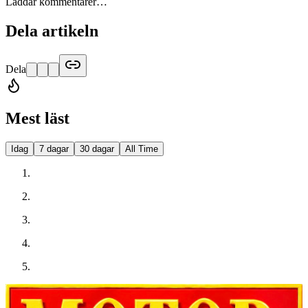
Laddar kommentarer…
Dela artikeln
Dela
Mest läst
Idag
7 dagar
30 dagar
All Time