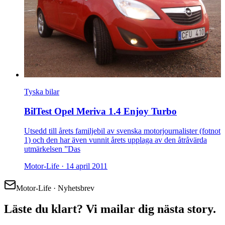
Tyska bilar
BilTest Opel Meriva 1.4 Enjoy Turbo
Utsedd till årets familjebil av svenska motorjournalister (fotnot
1) och den har även vunnit årets upplaga av den åtråvärda
utmärkelsen ”Das
Motor-Life ·
14 april 2011
Motor-Life · Nyhetsbrev
Läste du klart? Vi mailar dig nästa story.