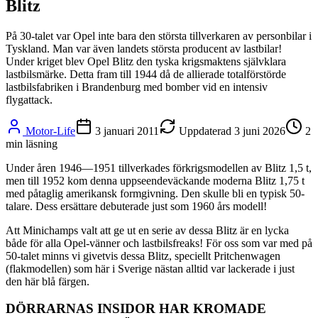
Blitz
På 30-talet var Opel inte bara den största tillverkaren av personbilar i
Tyskland. Man var även landets största producent av lastbilar!
Under kriget blev Opel Blitz den tyska krigsmaktens självklara
lastbilsmärke. Detta fram till 1944 då de allierade totalförstörde
lastbilsfabriken i Brandenburg med bomber vid en intensiv
flygattack.
Motor-Life
3 januari 2011
Uppdaterad
3 juni 2026
2
min läsning
Under åren 1946—1951 tillverkades förkrigsmodellen av Blitz 1,5 t,
men till 1952 kom denna uppseendeväckande moderna Blitz 1,75 t
med påtaglig amerikansk formgivning. Den skulle bli en typisk 50-
talare. Dess ersättare debuterade just som 1960 års modell!
Att Minichamps valt att ge ut en serie av dessa Blitz är en lycka
både för alla Opel-vänner och lastbilsfreaks! För oss som var med på
50-talet minns vi givetvis dessa Blitz, speciellt Pritchenwagen
(flakmodellen) som här i Sverige nästan alltid var lackerade i just
den här blå färgen.
DÖRRARNAS INSIDOR HAR KROMADE