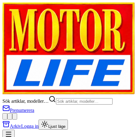
Sök artiklar, modeller…
Prenumerera
Arkiv
Logga in
Ljust läge