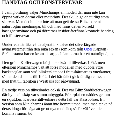
HANDTAG OCH FÖNSTERVEVAR
I vanlig ordning väljer Minichamps en modell där man inte kan
öppna varken dörrar eller motorhuv. Det skulle ge onaturligt stora
skarvar. Men det hindrar inte att man gett dessa Blitz extremt
naturtrogna inredningar, till och med finns det en korrekt
hastighetsmätare och på dörrarnas insidor återfinns kromade handtag
och fönstervevar!
Underredet är lika väldetaljerat inklusive det silverfärgade
avgassystemet från den raka sexan (som kom från
Opel
Kapitän).
Strålkastarna har en kromad sarg och lamporna har ett naturligt djup.
Den gröna Kofferwagen började också att tillverkas 1952, men
eftersom Minichamps valt att förse modellen med dubbla yttre
backspeglar samt små blinkerslampor i framskärmarnas ytterkanter,
så har den daterats till 1954. I det här fallet gick färdiga chassien
med hytt till fabriken i Westfalia för påbyggnad.
En tredje version tillverkades också. Det var Blitz Stadtlieferwagen
där hytt och skåp var sammanbyggda. Förarplatsen nåddes genom
en skjutdörr. Karosseritillverkare i detta fall var Kässbohrer. En
version som Minichamps ännu inte kommit med, men med tanke på
deras idoga förmåga att ge ut nya modeller, så lär väl även den
komma i sinom tid.