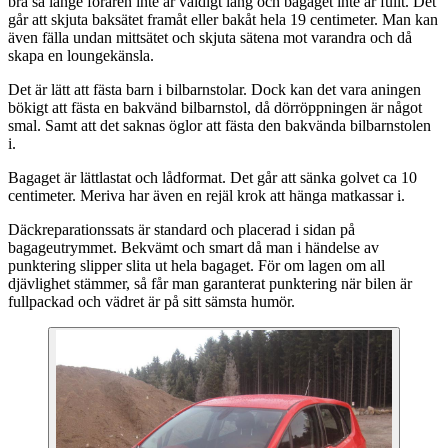
bra så länge föraren inte är väldigt lång och bagaget inte är fullt. Det
går att skjuta baksätet framåt eller bakåt hela 19 centimeter. Man kan
även fälla undan mittsätet och skjuta sätena mot varandra och då
skapa en loungekänsla.
Det är lätt att fästa barn i bilbarnstolar. Dock kan det vara aningen
bökigt att fästa en bakvänd bilbarnstol, då dörröppningen är något
smal. Samt att det saknas öglor att fästa den bakvända bilbarnstolen
i.
Bagaget är lättlastat och lådformat. Det går att sänka golvet ca 10
centimeter. Meriva har även en rejäl krok att hänga matkassar i.
Däckreparationssats är standard och placerad i sidan på
bagageutrymmet. Bekvämt och smart då man i händelse av
punktering slipper slita ut hela bagaget. För om lagen om all
djävlighet stämmer, så får man garanterat punktering när bilen är
fullpackad och vädret är på sitt sämsta humör.