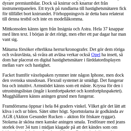
dyrare premiumbilar. Dock så knirrar och knarrar det från
instrumentpanelen. Ett tryck på rundlarna till hastighetsmätaren fick
för tillfället bort knirrandet. Förhoppningsvis är detta bara relaterat
till denna testbil och inte en modellåkomma.
Mittkonsolen känns igen från Insignia och Astra. Hela 37 knappar
med liten text. I början är det rörigt, men efter ett par dagar har man
vant sig.
Mätarna försöker efterlikna herrur/kronografer. Det gör dem röriga
och svåravlästa, så svåra att avläsa verkar också
Opel
ha insett, så
dom har placerat en digital hastighetsmätare i färddatordisplayen
mellan varv och hastighet.
Facket framför växelspaken rymmer inte någon Iphone, men dock
den svenska snusdosan. Flexrail systemet är smidigt. Det fungerar
bra och intuitivt. Armstödet känns som ett måste. Kryssa för den i
utrustningslistan (ingår i komfortpaketet och komfortpluspaketet).
Mugghållaren känns aningen grund men fungerar.
Framdörrarna öppnar i hela 84 graders vinkel. Vilket gör det lätt att
kliva i och ur bilen. Sätet sitter högt. Sportstolarna är godkända av
AGR (Aktion Gesunder Rucken – aktion för friskare ryggar).
Stolarna är sköna men kanske aningen smala. Testförare med jeans
storlek över 34 tum i midjan klagade på att det kändes som om