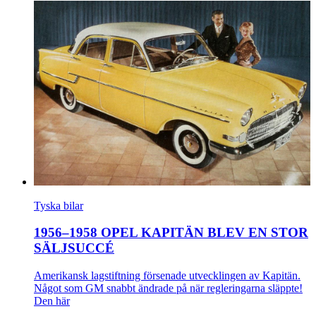
Tyska bilar
1956–1958 OPEL KAPITÄN BLEV EN STOR
SÄLJSUCCÉ
Amerikansk lagstiftning försenade utvecklingen av Kapitän.
Något som GM snabbt ändrade på när regleringarna släppte!
Den här