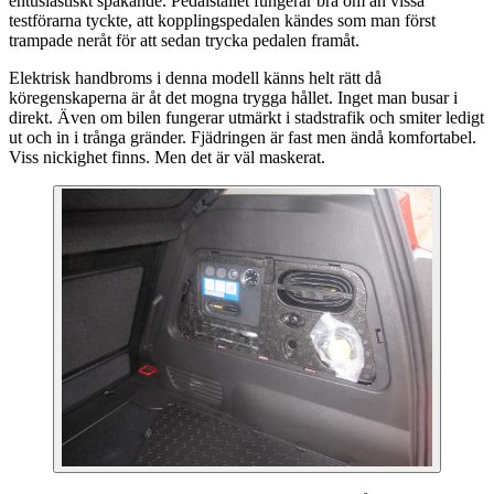
entusiastiskt spakande. Pedalstället fungerar bra om än vissa
testförarna tyckte, att kopplingspedalen kändes som man först
trampade neråt för att sedan trycka pedalen framåt.
Elektrisk handbroms i denna modell känns helt rätt då
köregenskaperna är åt det mogna trygga hållet. Inget man busar i
direkt. Även om bilen fungerar utmärkt i stadstrafik och smiter ledigt
ut och in i trånga gränder. Fjädringen är fast men ändå komfortabel.
Viss nickighet finns. Men det är väl maskerat.