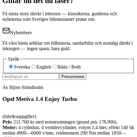
Gillar du det du läser?
Få nästa story direkt i inboxen — klassikerna, guiderna och
nyheterna som Sveriges bilentusiaster pratar om.
Nyhetsbrev
Få våra bästa artiklar om bilhistoria, samlarbilar och nostalgi direkt i
inkorgen — ingen spam, bara guld.
Språk
Svenska
English
Båda / Both
Prenumerera
Av Björn Strindholm
Opel Meriva 1.4 Enjoy Turbo
(fabriksuppgifter)
Pris:
211.700 kr med testutrustningen (grund pris 178.900).
Motor:
4 cylindrar, 4 ventiler/cylinder, volym 1,4 liter, effekt 140 hk
mellan 4900—6000 v/min, vridmoment 200 Nm mellan 1850—