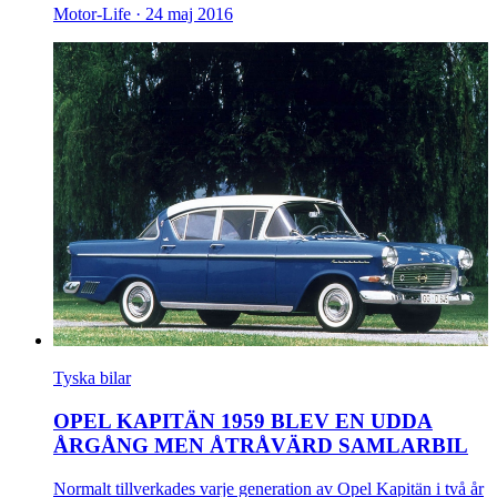
Motor-Life ·
24 maj 2016
Tyska bilar
OPEL KAPITÄN 1959 BLEV EN UDDA
ÅRGÅNG MEN ÅTRÅVÄRD SAMLARBIL
Normalt tillverkades varje generation av Opel Kapitän i två år