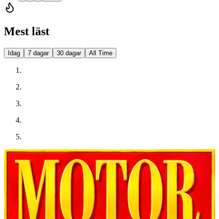
Mest läst
Idag
7 dagar
30 dagar
All Time