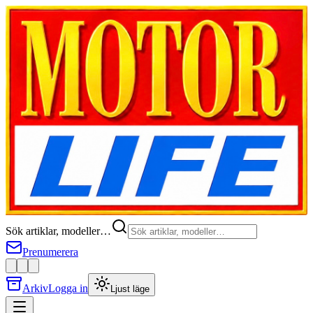
Sök artiklar, modeller…
Prenumerera
Arkiv
Logga in
Ljust läge