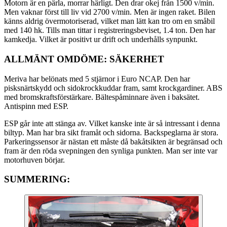
Motorn är en pärla, morrar härligt. Den drar okej från 1500 v/min.
Men vaknar först till liv vid 2700 v/min. Men är ingen raket. Bilen
känns aldrig övermotoriserad, vilket man lätt kan tro om en småbil
med 140 hk. Tills man tittar i registreringsbeviset, 1.4 ton. Den har
kamkedja. Vilket är positivt ur drift och underhålls synpunkt.
ALLMÄNT OMDÖME: SÄKERHET
Meriva har belönats med 5 stjärnor i Euro NCAP. Den har
pisksnärtskydd och sidokrockkuddar fram, samt krockgardiner. ABS
med bromskraftsförstärkare. Bältespåminnare även i baksätet.
Antispinn med ESP.
ESP går inte att stänga av. Vilket kanske inte är så intressant i denna
biltyp. Man har bra sikt framåt och sidorna. Backspeglarna är stora.
Parkeringssensor är nästan ett måste då bakåtsikten är begränsad och
fram är den röda svepningen den synliga punkten. Man ser inte var
motorhuven börjar.
SUMMERING: