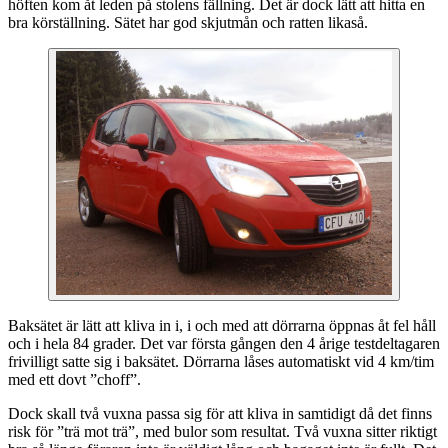
höften kom åt leden på stolens fällning. Det är dock lätt att hitta en
bra körställning. Sätet har god skjutmån och ratten likaså.
Baksätet är lätt att kliva in i, i och med att dörrarna öppnas åt fel håll
och i hela 84 grader. Det var första gången den 4 årige testdeltagaren
frivilligt satte sig i baksätet. Dörrarna låses automatiskt vid 4 km/tim
med ett dovt ”choff”.
Dock skall två vuxna passa sig för att kliva in samtidigt då det finns
risk för ”trä mot trä”, med bulor som resultat. Två vuxna sitter riktigt