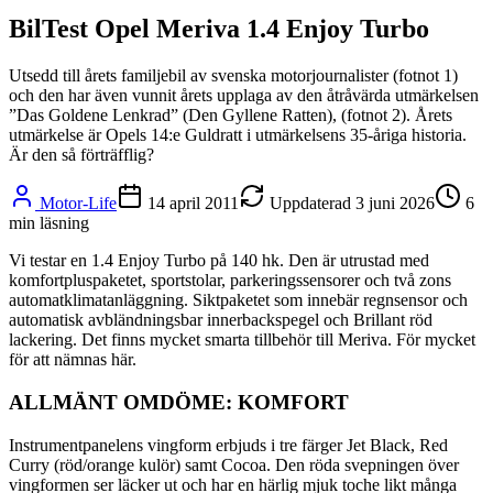
BilTest Opel Meriva 1.4 Enjoy Turbo
Utsedd till årets familjebil av svenska motorjournalister (fotnot 1)
och den har även vunnit årets upplaga av den åtråvärda utmärkelsen
”Das Goldene Lenkrad” (Den Gyllene Ratten), (fotnot 2). Årets
utmärkelse är Opels 14:e Guldratt i utmärkelsens 35-åriga historia.
Är den så förträfflig?
Motor-Life
14 april 2011
Uppdaterad
3 juni 2026
6
min läsning
Vi testar en 1.4 Enjoy Turbo på 140 hk. Den är utrustad med
komfortpluspaketet, sportstolar, parkeringssensorer och två zons
automatklimatanläggning. Siktpaketet som innebär regnsensor och
automatisk avbländningsbar innerbackspegel och Brillant röd
lackering. Det finns mycket smarta tillbehör till Meriva. För mycket
för att nämnas här.
ALLMÄNT OMDÖME: KOMFORT
Instrumentpanelens vingform erbjuds i tre färger Jet Black, Red
Curry (röd/orange kulör) samt Cocoa. Den röda svepningen över
vingformen ser läcker ut och har en härlig mjuk toche likt många