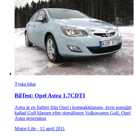
Tyska bilar
BilTest: Opel Astra 1.7CDTI
Astra är en fighter från Opel i kompaktklassen, även populärt
kallad Golf klassen efter storsäljaren Volkswagen Golf. Opel
Astra generation
Motor-Life ·
12 april 2011