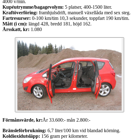
4000 v/min.
Kupéutrymme/bagagevolym:
5 platser, 400-1500 liter.
Kraftöverföring:
framhjulsdrift, manuell växellåda med sex steg.
Fartresurser:
0-100 km/tim 10,3 sekunder, toppfart 190 km/tim.
Mått (i cm):
längd 428, bredd 181, höjd 162.
Årsskatt, kr:
1.080
Förmånsvärde, kr:
År 33.600:- mån 2.800:-
Bränsleförbrukning:
6,7 liter/100 km vid blandad körning.
Koldioxidutsläpp:
156 gram per kilometer.