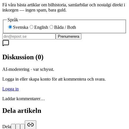
Få våra bästa artiklar om bilhistoria, samlarbilar och nostalgi direkt i
inkorgen — ingen spam, bara guld.
Språk
Svenska
English
Båda / Both
Prenumerera
Diskussion
(
0
)
AI-moderering · var schysst.
Logga in eller skapa konto för att kommentera och svara.
Logga in
Laddar kommentarer…
Dela artikeln
Dela