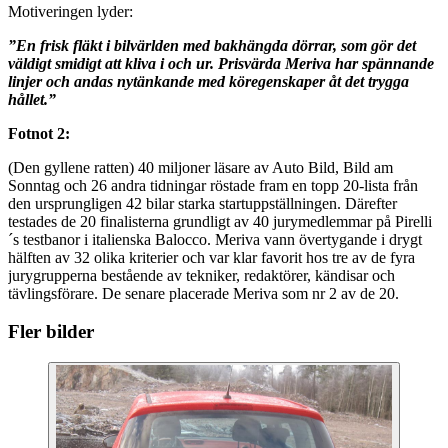
Motiveringen lyder:
”En frisk fläkt i bilvärlden med bakhängda dörrar, som gör det
väldigt smidigt att kliva i och ur. Prisvärda Meriva har spännande
linjer och andas nytänkande med köregenskaper åt det trygga
hållet.”
Fotnot 2:
(Den gyllene ratten) 40 miljoner läsare av Auto Bild, Bild am
Sonntag och 26 andra tidningar röstade fram en topp 20-lista från
den ursprungligen 42 bilar starka startuppställningen. Därefter
testades de 20 finalisterna grundligt av 40 jurymedlemmar på Pirelli
´s testbanor i italienska Balocco. Meriva vann övertygande i drygt
hälften av 32 olika kriterier och var klar favorit hos tre av de fyra
jurygrupperna bestående av tekniker, redaktörer, kändisar och
tävlingsförare. De senare placerade Meriva som nr 2 av de 20.
Fler bilder