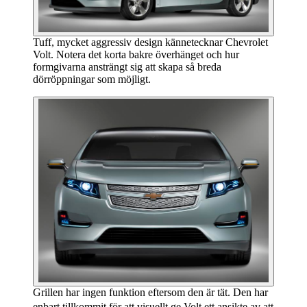
Tuff, mycket aggressiv design kännetecknar Chevrolet
Volt. Notera det korta bakre överhänget och hur
formgivarna ansträngt sig att skapa så breda
dörröppningar som möjligt.
Grillen har ingen funktion eftersom den är tät. Den har
enbart tillkommit för att visuellt ge Volt ett ansikte av att