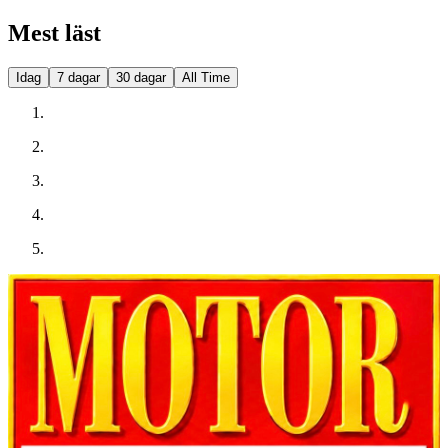
Mest läst
Idag
7 dagar
30 dagar
All Time