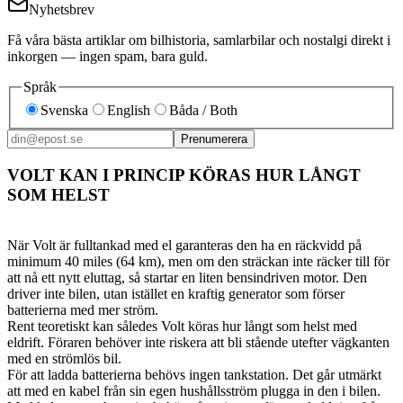
Nyhetsbrev
Få våra bästa artiklar om bilhistoria, samlarbilar och nostalgi direkt i
inkorgen — ingen spam, bara guld.
Språk
Svenska
English
Båda / Both
Prenumerera
VOLT KAN I PRINCIP KÖRAS HUR LÅNGT
SOM HELST
När Volt är fulltankad med el garanteras den ha en räckvidd på
minimum 40 miles (64 km), men om den sträckan inte räcker till för
att nå ett nytt eluttag, så startar en liten bensindriven motor. Den
driver inte bilen, utan istället en kraftig generator som förser
batterierna med mer ström.
Rent teoretiskt kan således Volt köras hur långt som helst med
eldrift. Föraren behöver inte riskera att bli stående utefter vägkanten
med en strömlös bil.
För att ladda batterierna behövs ingen tankstation. Det går utmärkt
att med en kabel från sin egen hushållsström plugga in den i bilen.