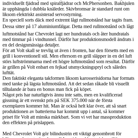
individuellt fjädrad med spiralfjädrar och McPhersonben. Bakhjulen
är upphängda i dubbla knäleder. Skivbromsar är standard runt om
liksom elektriskt assisterad servostyrning.
En speciell sorts däck med extremt lågt rullmotstånd har tagits fram.
Dessa sitter på 17 aluminiumfälgar. Detta med rullmotstånd och lågt
luftmotstånd har Chevrolet lagt ner hundratals och åter hundratals
med timmar på i vindtunnel. Därför har produktionsmodell ändrats i
en del designmässiga detaljer.
För att Volt skall se trevlig ut även i fronten, har den försetts med en
grill i konventionell stil. Men eftersom en grill släpper in en del luft
störs luftströmmarna med ett högre luftmotstånd som resultat. Därför
är grillen på Volt enbart en fejkad utsmyckningspryl och således
lufttät.
Den faktiskt eleganta takformen liksom karosserisidorna har formats
med tanke på lägsta luftmotstånd. Att det sedan råkade bli visuellt
tilltalande är bara en bonus man fick på köpet.
Något pris har naturligtvis ännu inte satts, men en kvalificerad
gissning är ett svenskt pris på SEK 375.000 när de första
exemplaren kommer hit. Man är också helt klar över, att så snart
produktionen av batterierna har kommit upp i antal, så kommer
priset för Volt att minska märkbart. Som vi vet har massproduktion
den effekten på prislappen.
Med Chevrolet Volt gör bilindustrin ett viktigt genombrott för