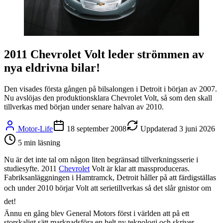
2011 Chevrolet Volt leder strömmen av
nya eldrivna bilar!
Den visades första gången på bilsalongen i Detroit i början av 2007.
Nu avslöjas den produktionsklara Chevrolet Volt, så som den skall
tillverkas med början under senare halvan av 2010.
Motor-Life
18 september 2008
Uppdaterad
3 juni 2026
5
min läsning
Nu är det inte tal om någon liten begränsad tillverkningsserie i
studiesyfte. 2011
Chevrolet
Volt är klar att massproduceras.
Fabriksanläggningen i Hamtramck, Detroit håller på att färdigställas
och under 2010 börjar Volt att serietillverkas så det slår gnistor om
det!
Ännu en gång blev General Motors först i världen att på ett
storskaligt sätt marknadsföra en helt ny teknologi och skriver