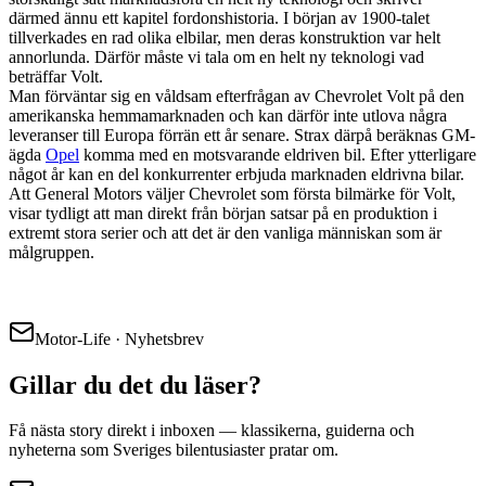
därmed ännu ett kapitel fordonshistoria. I början av 1900-talet
tillverkades en rad olika elbilar, men deras konstruktion var helt
annorlunda. Därför måste vi tala om en helt ny teknologi vad
beträffar Volt.
Man förväntar sig en våldsam efterfrågan av Chevrolet Volt på den
amerikanska hemmamarknaden och kan därför inte utlova några
leveranser till Europa förrän ett år senare. Strax därpå beräknas GM-
ägda
Opel
komma med en motsvarande eldriven bil. Efter ytterligare
något år kan en del konkurrenter erbjuda marknaden eldrivna bilar.
Att General Motors väljer Chevrolet som första bilmärke för Volt,
visar tydligt att man direkt från början satsar på en produktion i
extremt stora serier och att det är den vanliga människan som är
målgruppen.
Motor-Life · Nyhetsbrev
Gillar du det du läser?
Få nästa story direkt i inboxen — klassikerna, guiderna och
nyheterna som Sveriges bilentusiaster pratar om.