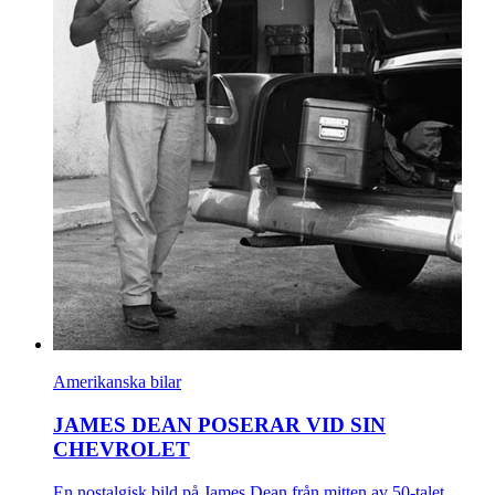
Amerikanska bilar
JAMES DEAN POSERAR VID SIN
CHEVROLET
En nostalgisk bild på James Dean från mitten av 50-talet.