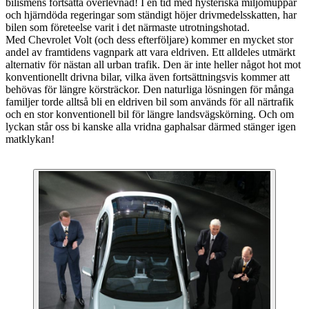
bilismens fortsatta överlevnad! I en tid med hysteriska miljömuppar
och hjärndöda regeringar som ständigt höjer drivmedelsskatten, har
bilen som företeelse varit i det närmaste utrotningshotad.
Med Chevrolet Volt (och dess efterföljare) kommer en mycket stor
andel av framtidens vagnpark att vara eldriven. Ett alldeles utmärkt
alternativ för nästan all urban trafik. Den är inte heller något hot mot
konventionellt drivna bilar, vilka även fortsättningsvis kommer att
behövas för längre körsträckor. Den naturliga lösningen för många
familjer torde alltså bli en eldriven bil som används för all närtrafik
och en stor konventionell bil för längre landsvägskörning. Och om
lyckan står oss bi kanske alla vridna gaphalsar därmed stänger igen
matklykan!