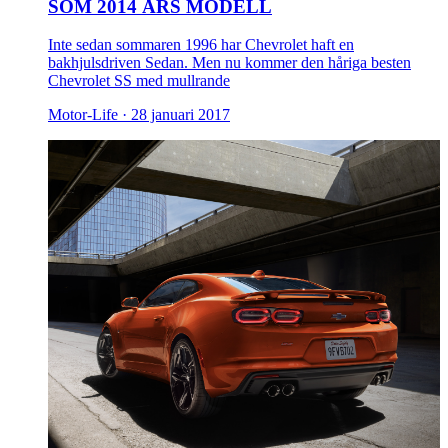
SOM 2014 ÅRS MODELL
Inte sedan sommaren 1996 har Chevrolet haft en
bakhjulsdriven Sedan. Men nu kommer den håriga besten
Chevrolet SS med mullrande
Motor-Life ·
28 januari 2017