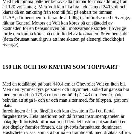
Med helt tomma batterier behövs åtta timmar för maxladdning från
ett 120 volts uttag. Men Volt kan lika bra laddas med 240 volt och
klarar då en tankning från tom till full på enbart tre timmar.
I USA, där bensinen fortfarande är billig i jämförelse med i Sverige,
räknar General Motors att Volt kan köras på en sjättedel av
kostnaden för en bensindriven bil i motsvarande storlek. I Sverige
torde den kunna köras på en tolftedel av kostnaden för en bensinbil
(detta förutsatt naturligtvis att inte skatten på elenergi chockhöjs i
Sverige)
150 HK OCH 160 KM/TIM SOM TOPPFART
Med en totallängd på bara 440.4 cm är Chevrolet Volt en liten bil.
Men den rymmer fyra personer och utrymmet i sidled är ganska bra
med en bredd på 179,8 cm och en höjd på 143 cm. Den är både
bekväm att stiga i- och ur och man sitter med, för biltypen, gott om
plats.
Inredningen är i tre färgfält och kan dessutom fås i ett flertal
färgalternativ. Hela interiören och då främst instrumentpanelen är
påtagligt futuristisk utformad med flertalet instrument samlade i en
stor display framför föraren, där givetvis fartmätaren dominerar.
Hastigheten visas, som sig bör på en framtidsbil, med digitala siffror.