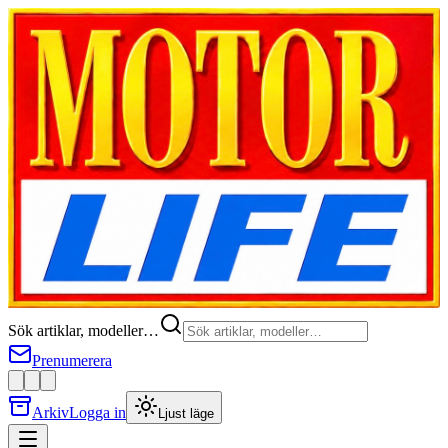
Sök artiklar, modeller…
Prenumerera
Arkiv
Logga in
Ljust läge