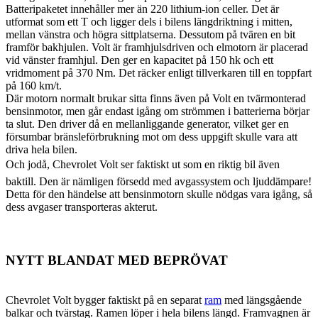
Batteripaketet innehåller mer än 220 lithium-ion celler. Det är
utformat som ett T och ligger dels i bilens längdriktning i mitten,
mellan vänstra och högra sittplatserna. Dessutom på tvären en bit
framför bakhjulen. Volt är framhjulsdriven och elmotorn är placerad
vid vänster framhjul. Den ger en kapacitet på 150 hk och ett
vridmoment på 370 Nm. Det räcker enligt tillverkaren till en toppfart
på 160 km/t.
Där motorn normalt brukar sitta finns även på Volt en tvärmonterad
bensinmotor, men går endast igång om strömmen i batterierna börjar
ta slut. Den driver då en mellanliggande generator, vilket ger en
försumbar bränsleförbrukning mot om dess uppgift skulle vara att
driva hela bilen.
Och jodå, Chevrolet Volt ser faktiskt ut som en riktig bil även
baktill. Den är nämligen försedd med avgassystem och ljuddämpare!
Detta för den händelse att bensinmotorn skulle nödgas vara igång, så
dess avgaser transporteras akterut.
NYTT BLANDAT MED BEPRÖVAT
Chevrolet Volt bygger faktiskt på en separat
ram
med längsgående
balkar och tvärstag. Ramen löper i hela bilens längd. Framvagnen är