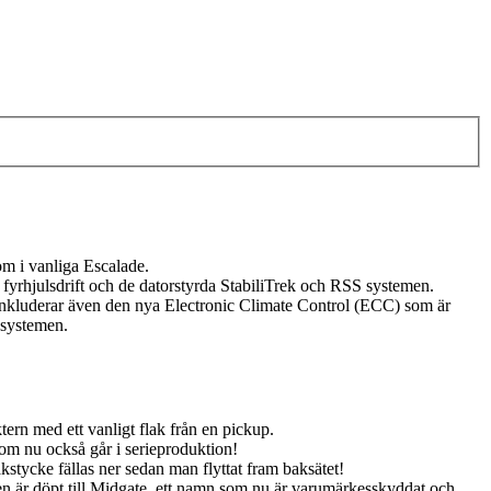
om i vanliga Escalade.
rhjulsdrift och de datorstyrda StabiliTrek och RSS systemen.
inkluderar även den nya Electronic Climate Control (ECC) som är
 systemen.
ern med ett vanligt flak från en pickup.
om nu också går i serieproduktion!
bakstycke fällas ner sedan man flyttat fram baksätet!
nen är döpt till Midgate, ett namn som nu är varumärkesskyddat och