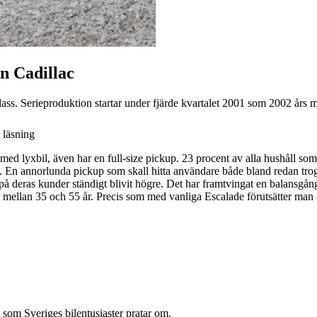
n Cadillac
lass. Serieproduktion startar under fjärde kvartalet 2001 som 2002 års m
 läsning
ed lyxbil, även har en full-size pickup. 23 procent av alla hushåll so
T. En annorlunda pickup som skall hitta användare både bland redan tro
å deras kunder ständigt blivit högre. Det har framtvingat en balansgång 
llan 35 och 55 år. Precis som med vanliga Escalade förutsätter man at
 som Sveriges bilentusiaster pratar om.