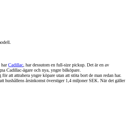
odell.
m har
Cadillac
, har dessutom en full-size pickup. Det är en av
gna Cadillac-ägare och nya, yngre bilköpare.
för att attrahera yngre köpare utan att stöta bort de man redan har.
t hushållens årsinkomst överstiger 1,4 miljoner SEK. När det gäller