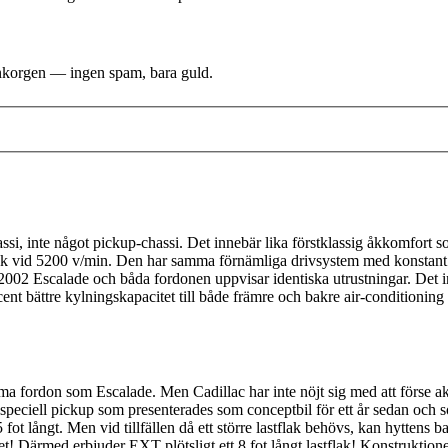
i inkorgen — ingen spam, bara guld.
, inte något pickup-chassi. Det innebär lika förstklassig åkkomfort s
 vid 5200 v/min. Den har samma förnämliga drivsystem med konstant fy
002 Escalade och båda fordonen uppvisar identiska utrustningar. Det 
nt bättre kylningskapacitet till både främre och bakre air-conditioning
 fordon som Escalade. Men Cadillac har inte nöjt sig med att förse akt
eciell pickup som presenterades som conceptbil för ett år sedan och s
 fot långt. Men vid tillfällen då ett större lastflak behövs, kan hyttens 
et! Därmed erbjuder EXT plötsligt ett 8 fot långt lastflak! Konstruktio