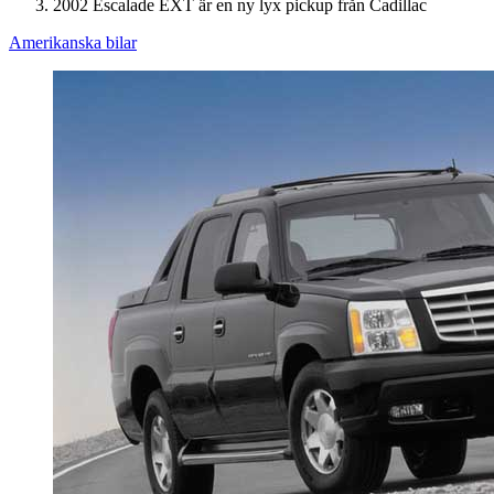
2002 Escalade EXT är en ny lyx pickup från Cadillac
Amerikanska bilar