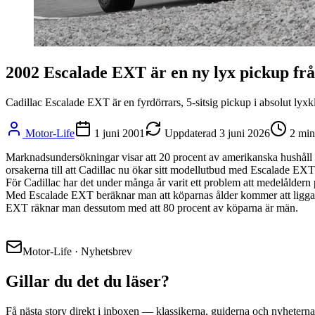
2002 Escalade EXT är en ny lyx pickup frå
Cadillac Escalade EXT är en fyrdörrars, 5-sitsig pickup i absolut lyxk
Motor-Life
1 juni 2001
Uppdaterad
3 juni 2026
2
min
Marknadsundersökningar visar att 20 procent av amerikanska hushåll m
orsakerna till att Cadillac nu ökar sitt modellutbud med Escalade EX
För Cadillac har det under många år varit ett problem att medelåldern p
Med Escalade EXT beräknar man att köparnas ålder kommer att ligga me
EXT räknar man dessutom med att 80 procent av köparna är män.
Motor-Life · Nyhetsbrev
Gillar du det du läser?
Få nästa story direkt i inboxen — klassikerna, guiderna och nyheterna