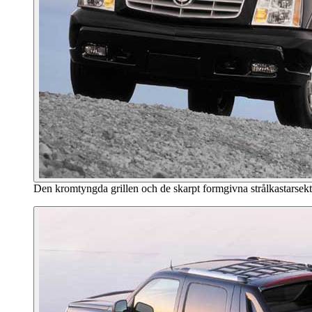
Den kromtyngda grillen och de skarpt formgivna strålkastarsekti