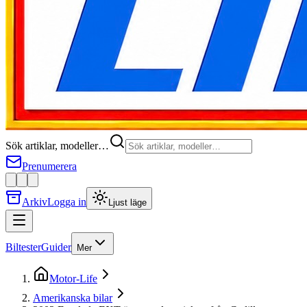
Sök artiklar, modeller…
Prenumerera
Arkiv
Logga in
Ljust läge
Biltester
Guider
Mer
Motor-Life
Amerikanska bilar