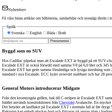
Nyhetsbrev
Få våra bästa artiklar om bilhistoria, samlarbilar och nostalgi direkt 
Språk
Svenska
English
Båda / Both
Prenumerera
Byggd som en SUV
Hos Cadillac påpekar man att Escalade EXT är byggd på ett SUV-chassi
Escalade EXT är också försedd med samma V8 på 6,0 liter och 345 hk
Escalade EXT har getts samma förnämliga och lyxiga inredning som 2
standard i nya Escalade. ECC kyler avsevärt snabbare och har 28 proce
General Motors introducerar Midgate
Från den kromtyngda grillen, bak till C-stolpen är Escalade EXT samma
Istället används konstruktionen från
Chevrolet
Avalanche. En mycket sp
Det betyder att lastflaket på Escalade EXT i normala fall är lite drygt 5
Bakrutan kan enkelt plockas bort och förvaras på annan plats i fordon