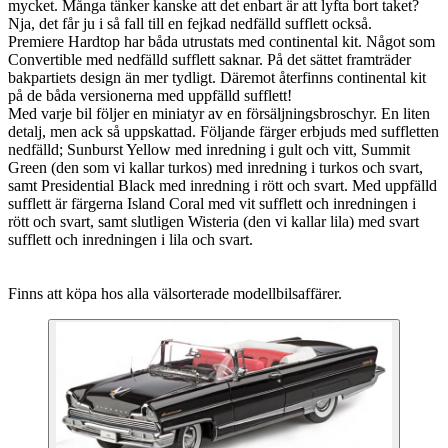
mycket. Många tänker kanske att det enbart är att lyfta bort taket?
Nja, det får ju i så fall till en fejkad nedfälld sufflett också.
Premiere Hardtop har båda utrustats med continental kit. Något som
Convertible med nedfälld sufflett saknar. På det sättet framträder
bakpartiets design än mer tydligt. Däremot återfinns continental kit
på de båda versionerna med uppfälld sufflett!
Med varje bil följer en miniatyr av en försäljningsbroschyr. En liten
detalj, men ack så uppskattad. Följande färger erbjuds med suffletten
nedfälld; Sunburst Yellow med inredning i gult och vitt, Summit
Green (den som vi kallar turkos) med inredning i turkos och svart,
samt Presidential Black med inredning i rött och svart. Med uppfälld
sufflett är färgerna Island Coral med vit sufflett och inredningen i
rött och svart, samt slutligen Wisteria (den vi kallar lila) med svart
sufflett och inredningen i lila och svart.
Finns att köpa hos alla välsorterade modellbilsaffärer.