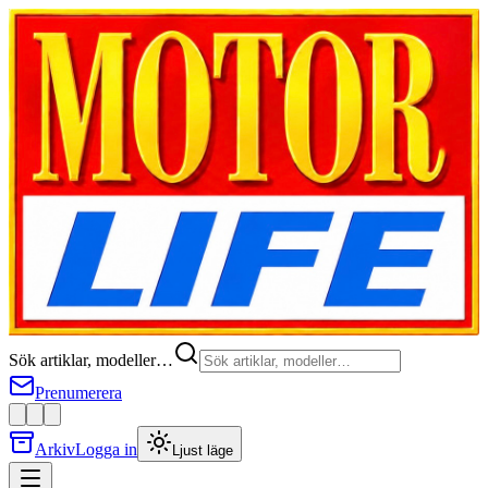
Sök artiklar, modeller…
Prenumerera
Arkiv
Logga in
Ljust läge