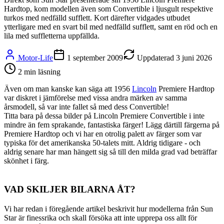
Hardtop, kom modellen även som Convertible i ljusgult respektive
turkos med nedfälld sufflett. Kort därefter vidgades utbudet
ytterligare med en svart bil med nedfälld sufflett, samt en röd och en
lila med suffletterna uppfällda.
Motor-Life
1 september 2009
Uppdaterad
3 juni 2026
2
min läsning
Även om man kanske kan säga att 1956
Lincoln
Premiere Hardtop
var diskret i jämförelse med vissa andra märken av samma
årsmodell, så var inte fallet så med dess Convertible!
Titta bara på dessa bilder på Lincoln Premiere Convertible i inte
mindre än fem sprakande, fantastiska färger! Lägg därtill färgerna på
Premiere Hardtop och vi har en otrolig palett av färger som var
typiska för det amerikanska 50-talets mitt. Aldrig tidigare - och
aldrig senare har man hängett sig så till den milda grad vad beträffar
skönhet i färg.
VAD SKILJER BILARNA ÅT?
Vi har redan i föregående artikel beskrivit hur modellerna från Sun
Star är finessrika och skall försöka att inte upprepa oss allt för