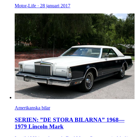
Motor-Life ·
28 januari 2017
Amerikanska bilar
SERIEN: ”DE STORA BILARNA” 1968—
1979 Lincoln Mark