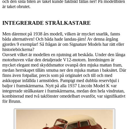
och den sista biten av taket kunde faktiskt fällas ner! På modellbilen
är taket obrutet.
INTEGRERADE STRÅLKASTARE
Men däremot på 1938 års modell, vilken är mycket snarlik, fanns
båda alternativen! Och båda hade landau-järn! Av denna årgång
gjordes 9 exemplar! Så frågan är om Signature Models har rätt eller
historieböckerna?
Oavsett vilket är modellen en njutning att beskåda. Under den långa
motorhuven vilar den detaljerade V12-motorn. Inredningen är
mycket elegant med skyddsmattor ovanpå den mjuka mattan fram,
medan herrskapet tilläts smutsa ner den mjuka mattan i baksätet. Där
finns även fotpallar, precis som på originalet och till och med
askkoppar infällda i armstöden. Pampigt med dubbla reservhjul i
baljor i framskärmarna. Nytt på alla 1937 Lincoln Model K var
integrerade strålkastare i framskärmarna, medan den hela vindrutan,
kombinerad med två takfönster omedelbart ovanför, var signifikativt
för Brunn.