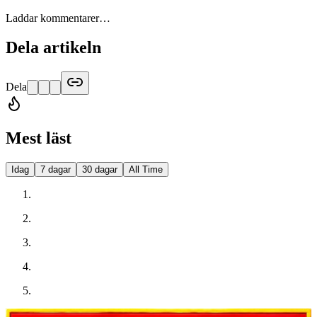
Laddar kommentarer…
Dela artikeln
Dela
Mest läst
Idag
7 dagar
30 dagar
All Time