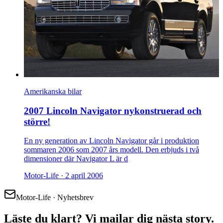
Amerikanska bilar
2007 Lincoln Navigator nykonstruerad och
större!
En ny generation av Lincoln Navigator går i produktion
sommaren 2006 som 2007 års modell. Den erbjuds i två
dimensioner där Navigator L är d
Motor-Life ·
2 april 2006
Motor-Life · Nyhetsbrev
Läste du klart? Vi mailar dig nästa story.