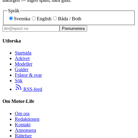
inkorgen — ingen spam, bara guld.
Språk
Svenska
English
Båda / Both
Prenumerera
Utforska
Startsida
Arkivet
Modeller
Guider
Frågor & svar
Sök
RSS-feed
Om Motor-Life
Om oss
Redaktionen
Kontakt
Annonsera
Rättelser