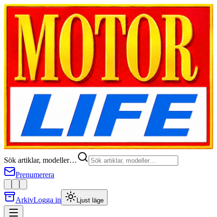
Sök artiklar, modeller…
Prenumerera
Arkiv
Logga in
Ljust läge