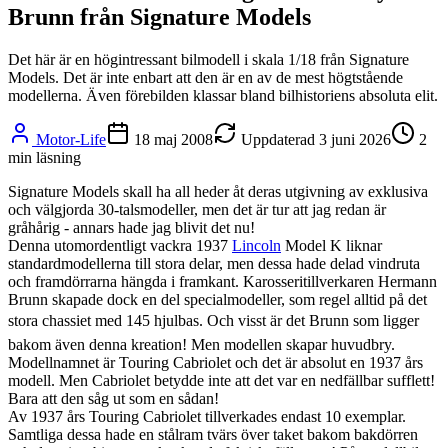
Brunn från Signature Models
Det här är en högintressant bilmodell i skala 1/18 från Signature
Models. Det är inte enbart att den är en av de mest högtstående
modellerna. Även förebilden klassar bland bilhistoriens absoluta elit.
Motor-Life
18 maj 2008
Uppdaterad
3 juni 2026
2
min läsning
Signature Models skall ha all heder åt deras utgivning av exklusiva
och välgjorda 30-talsmodeller, men det är tur att jag redan är
gråhårig - annars hade jag blivit det nu!
Denna utomordentligt vackra 1937
Lincoln
Model K liknar
standardmodellerna till stora delar, men dessa hade delad vindruta
och framdörrarna hängda i framkant. Karosseritillverkaren Hermann
Brunn skapade dock en del specialmodeller, som regel alltid på det
stora chassiet med 145 hjulbas. Och visst är det Brunn som ligger
bakom även denna kreation! Men modellen skapar huvudbry.
Modellnamnet är Touring Cabriolet och det är absolut en 1937 års
modell. Men Cabriolet betydde inte att det var en nedfällbar sufflett!
Bara att den såg ut som en sådan!
Av 1937 års Touring Cabriolet tillverkades endast 10 exemplar.
Samtliga dessa hade en stålram tvärs över taket bakom bakdörren