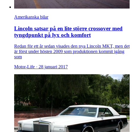
Amerikanska bilar
Lincoln satsar på en lite större crossover med
tyngdpunkt på lyx och komfort
Redan för ett år sedan visades den nya Lincoln MKT, men det
är först under hösten 2009 som produktionen kommit igång
som
Motor-Life ·
28 januari 2017