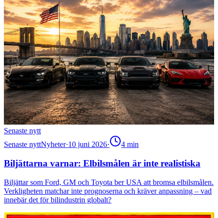
Senaste nytt
Senaste nytt
Nyheter
·
10 juni 2026
·
4
min
Biljättarna varnar: Elbilsmålen är inte realistiska
Biljättar som Ford, GM och Toyota ber USA att bromsa elbilsmålen.
Verkligheten matchar inte prognoserna och kräver anpassning – vad
innebär det för bilindustrin globalt?