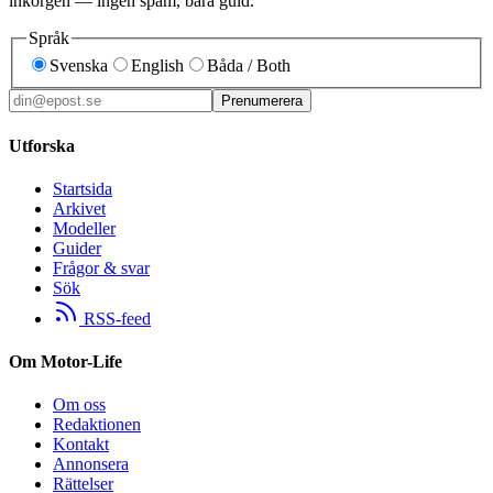
inkorgen — ingen spam, bara guld.
Språk
Svenska
English
Båda / Both
Prenumerera
Utforska
Startsida
Arkivet
Modeller
Guider
Frågor & svar
Sök
RSS-feed
Om Motor-Life
Om oss
Redaktionen
Kontakt
Annonsera
Rättelser