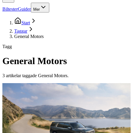
Biltester
Guider
Mer
Start
Taggar
General Motors
Tagg
General Motors
3
artikel
ar
taggade
General Motors
.