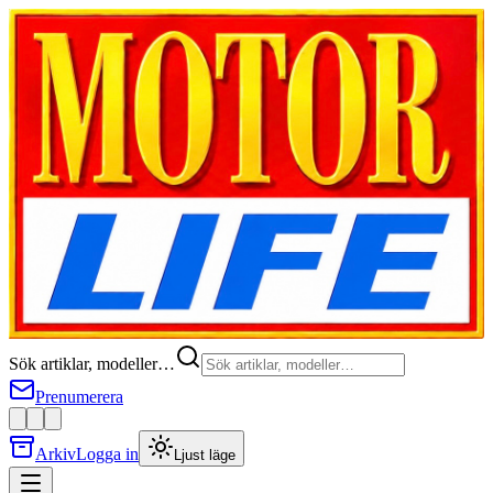
Sök artiklar, modeller…
Prenumerera
Arkiv
Logga in
Ljust läge