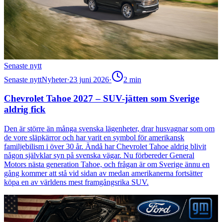
Senaste nytt
Senaste nytt
Nyheter
·
23 juni 2026
·
2
min
Chevrolet Tahoe 2027 – SUV-jätten som Sverige
aldrig fick
Den är större än många svenska lägenheter, drar husvagnar som om
de vore släpkärror och har varit en symbol för amerikansk
familjebilism i över 30 år. Ändå har Chevrolet Tahoe aldrig blivit
någon självklar syn på svenska vägar. Nu förbereder General
Motors nästa generation Tahoe, och frågan är om Sverige ännu en
gång kommer att stå vid sidan av medan amerikanerna fortsätter
köpa en av världens mest framgångsrika SUV.