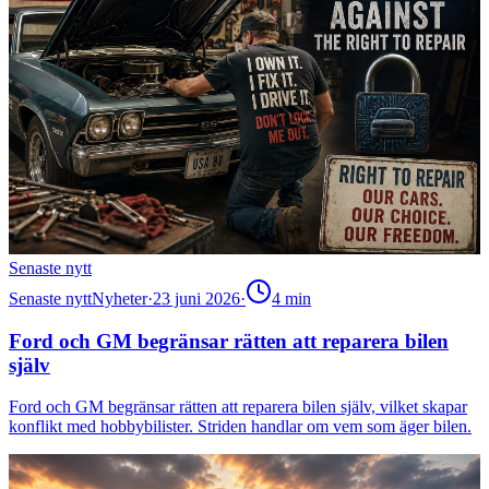
Senaste nytt
Senaste nytt
Nyheter
·
23 juni 2026
·
4
min
Ford och GM begränsar rätten att reparera bilen
själv
Ford och GM begränsar rätten att reparera bilen själv, vilket skapar
konflikt med hobbybilister. Striden handlar om vem som äger bilen.