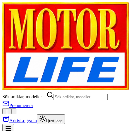
Sök artiklar, modeller…
Prenumerera
Arkiv
Logga in
Ljust läge