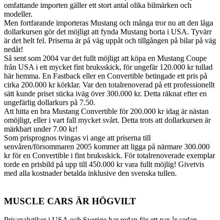
omfattande importen gäller ett stort antal olika bilmärken och
modeller.
Men fortfarande importeras Mustang och många tror nu att den låga
dollarkursen gör det möjligt att fynda Mustang borta i USA. Tyvärr
är det helt fel. Priserna är på väg uppåt och tillgången på bilar på väg
nedåt!
Så sent som 2004 var det fullt möjligt att köpa en Mustang Coupe
från USA i ett mycket fint bruksskick, för ungefär 120.000 kr tullad
här hemma. En Fastback eller en Convertible betingade ett pris på
cirka 200.000 kr körklar. Var den totalrenoverad på ett professionellt
sätt kunde priset sticka iväg över 300.000 kr. Detta räknat efter en
ungefärlig dollarkurs på 7.50.
Att hitta en bra Mustang Convertible för 200.000 kr idag är nästan
omöjligt, eller i vart fall mycket svårt. Detta trots att dollarkursen är
märkbart under 7.00 kr!
Som prisprognos tvingas vi ange att priserna till
senvåren/försommaren 2005 kommer att ligga på närmare 300.000
kr för en Convertible i fint bruksskick. För totalrenoverade exemplar
torde en prisbild på upp till 450.000 kr vara fullt möjlig! Givetvis
med alla kostnader betalda inklusive den svenska tullen.
MUSCLE CARS ÄR HÖGVILT
Prisanalytiker i USA och Sverige har redan för ett par år sedan