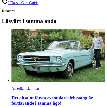
#
Classic Cars Guide
Relaterat
Läsvärt i samma anda
Amerikanska bilar
Det absolut första exemplaret Mustang är
fortfarande i samma ägo!