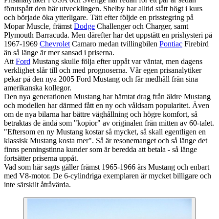
förutspått den här utvecklingen. Shelby har alltid stått högt i kurs
och började öka ytterligare. Tätt efter följde en prisstegring på
Mopar Muscle, främst
Dodge
Challenger och Charger, samt
Plymouth Barracuda. Men därefter har det uppstått en prishysteri på
1967-1969
Chevrolet
Camaro medan tvillingbilen
Pontiac
Firebird
än så länge är mer sansad i priserna.
Att
Ford
Mustang skulle följa efter uppåt var väntat, men dagens
verklighet slår till och med prognoserna. Vår egen prisanalytiker
pekar på den nya 2005 Ford Mustang och får medhåll från sina
amerikanska kollegor.
Den nya generationen Mustang har hämtat drag från äldre Mustang
och modellen har därmed fått en ny och våldsam popularitet. Även
om de nya bilarna har bättre väghållning och högre komfort, så
betraktas de ändå som "kopior" av originalen från mitten av 60-talet.
"Eftersom en ny Mustang kostar så mycket, så skall egentligen en
klassisk Mustang kosta mer". Så är resonemanget och så länge det
finns penningstinna kunder som är beredda att betala - så länge
fortsätter priserna uppåt.
Vad som här sagts gäller främst 1965-1966 års Mustang och enbart
med V8-motor. De 6-cylindriga exemplaren är mycket billigare och
inte särskilt åtråvärda.