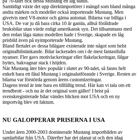
på 70-talet fick dessa Mustang en låg status.
Samtidigt växte det upp direktimportörer i mängd som bland många
andra märken och modeller också importerade Mustang. Men
givetvis med V8-motor och gärna automat. Bilarna var billiga i
USA. De var ju då bara cirka 10 år gamla, alltså föråldrade
bruksbilar utan värde enligt amerikansk syn. Det tillsammans med
den redan låga status modellen hade i Sverige, skapade en låg
prisbild även på nyimporterade Mustang.
Bland flertalet av dessa bilägare existerade inte något som helst
originalbilstänkande. Bilar lackerades om i de mest fantasifulla
nyanser. Fler gavs motivlackeringar eller flakelackeringar, fälgar
byttes, bakvagnar stack i höjden.
När Mustang åter blev populär i slutet av 90-talet, så fanns helt
enkelt bara ett fåtal Mustang i originalutförande i Sverige. Resten av
bilarna var förstörda genom årens customizeringar.
Dagens trend är inte bara en tillfällig trend. Här kan vi tala om ett
trendbrott - och nu är det original som gäller! I brist på
svenskregistrerade bilar vändes blicken mot USA och en ny
importvåg blev ett faktum.
NU GALOPPERAR PRISERNA I USA
Under åren 2000-2003 dominerade Mustang importbilden av
samlarbilar från USA. Därefter har det planat ut och den idag