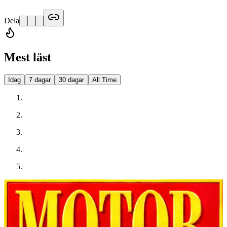
Dela
Mest läst
Idag
7 dagar
30 dagar
All Time