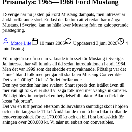
Prisanalys: 1965—1966 Ford Mustang
I Sverige har nu jakten på Ford Mustang dämpats, men intresset är
ändå fortfarande stort. Endast det faktum att vi redan har många
Mustang i Sverige, kan nu hålla kvar Mustang från en galopperande
prisstegring.
Motor-Life
10 mars 2005
Uppdaterad
3 juni 2026
4
min läsning
För ungefär sex år sedan vaknade intresset för Mustang i Sverige.
Ja, intresset har väl funnits all tid sedan introduktionen i april 1964.
Men det var 1999 som det skedde ett nyvaknande. Plötsligt var det
"inne" bland folk med pengar att skaffa en Mustang Convertible.
Det var "häftigt". Och så är det fortfarande.
Den nya trenden har inte svalnat. Snart spreds den istället även till
mer vanligt folk, eller skall vi säga folk med mer vanliga inkomster.
Plötsligt blev importpriset en betydelsefull faktor. Bilarna fick inte
kosta "skjortan".
Det var en tuff period eftersom dollarvalutan samtidigt sköt i höjden
och en tid tangerade 11 kr! Ändå kunde man få hem bilar i rullande
renoveringsskick för ca 170.000 kr och en bil i bra bruksskick för
aningen över 200.000 kr. Vi talar nu enbart om convertibles.