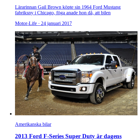
Lärarinnan Gail Brown köpte sin 1964 Ford Mustang
fabriksny i Chicago, föga anade hon då, att bilen
Motor-Life ·
24 januari 2017
Amerikanska bilar
2013 Ford F-Series Super Duty är dagens