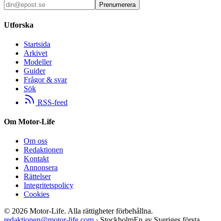
Prenumerera
Utforska
Startsida
Arkivet
Modeller
Guider
Frågor & svar
Sök
RSS-feed
Om Motor-Life
Om oss
Redaktionen
Kontakt
Annonsera
Rättelser
Integritetspolicy
Cookies
©
2026
Motor-Life.
Alla rättigheter förbehållna.
redaktionen@motor-life.com
· Stockholm
En av Sveriges första