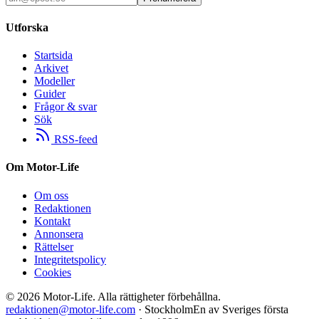
Utforska
Startsida
Arkivet
Modeller
Guider
Frågor & svar
Sök
RSS-feed
Om Motor-Life
Om oss
Redaktionen
Kontakt
Annonsera
Rättelser
Integritetspolicy
Cookies
©
2026
Motor-Life.
Alla rättigheter förbehållna.
redaktionen@motor-life.com
· Stockholm
En av Sveriges första