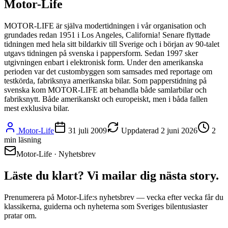
Motor-Life
MOTOR-LIFE är själva modertidningen i vår organisation och
grundades redan 1951 i Los Angeles, California! Senare flyttade
tidningen med hela sitt bildarkiv till Sverige och i början av 90-talet
utgavs tidningen på svenska i pappersform. Sedan 1997 sker
utgivningen enbart i elektronisk form. Under den amerikanska
perioden var det custombyggen som samsades med reportage om
testkörda, fabriksnya amerikanska bilar. Som papperstidning på
svenska kom MOTOR-LIFE att behandla både samlarbilar och
fabriksnytt. Både amerikanskt och europeiskt, men i båda fallen
mest exklusiva bilar.
Motor-Life
31 juli 2009
Uppdaterad
2 juni 2026
2
min läsning
Motor-Life · Nyhetsbrev
Läste du klart? Vi mailar dig nästa story.
Prenumerera på Motor-Life:s nyhetsbrev — vecka efter vecka får du
klassikerna, guiderna och nyheterna som Sveriges bilentusiaster
pratar om.