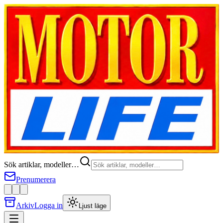
Sök artiklar, modeller…
Prenumerera
Arkiv
Logga in
Ljust läge