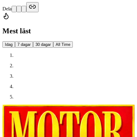
Dela
Mest läst
Idag
7 dagar
30 dagar
All Time