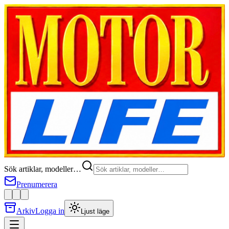
Sök artiklar, modeller…
Prenumerera
Arkiv
Logga in
Ljust läge