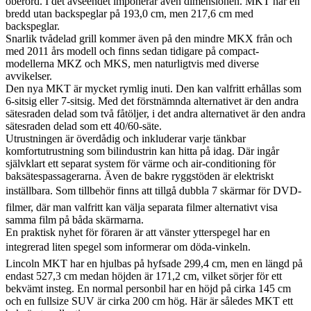
oberörd. I det avseendet imponerar även dimensionen. MKT har en
bredd utan backspeglar på 193,0 cm, men 217,6 cm med
backspeglar.
Snarlik tvådelad grill kommer även på den mindre MKX från och
med 2011 års modell och finns sedan tidigare på compact-
modellerna MKZ och MKS, men naturligtvis med diverse
avvikelser.
Den nya MKT är mycket rymlig inuti. Den kan valfritt erhållas som
6-sitsig eller 7-sitsig. Med det förstnämnda alternativet är den andra
sätesraden delad som två fåtöljer, i det andra alternativet är den andra
sätesraden delad som ett 40/60-säte.
Utrustningen är överdådig och inkluderar varje tänkbar
komfortutrustning som bilindustrin kan hitta på idag. Där ingår
självklart ett separat system för värme och air-conditioning för
baksätespassagerarna. Även de bakre ryggstöden är elektriskt
inställbara. Som tillbehör finns att tillgå dubbla 7 skärmar för DVD-
filmer, där man valfritt kan välja separata filmer alternativt visa
samma film på båda skärmarna.
En praktisk nyhet för föraren är att vänster ytterspegel har en
integrerad liten spegel som informerar om döda-vinkeln.
Lincoln MKT har en hjulbas på hyfsade 299,4 cm, men en längd på
endast 527,3 cm medan höjden är 171,2 cm, vilket sörjer för ett
bekvämt insteg. En normal personbil har en höjd på cirka 145 cm
och en fullsize SUV är cirka 200 cm hög. Här är således MKT ett