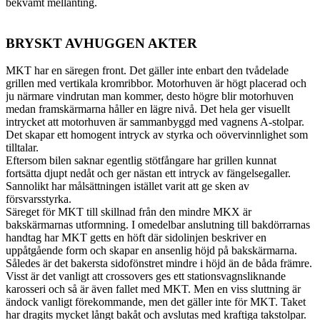
bekvämt mellanting.
BRYSKT AVHUGGEN AKTER
MKT har en säregen front. Det gäller inte enbart den tvådelade
grillen med vertikala kromribbor. Motorhuven är högt placerad och
ju närmare vindrutan man kommer, desto högre blir motorhuven
medan framskärmarna håller en lägre nivå. Det hela ger visuellt
intrycket att motorhuven är sammanbyggd med vagnens A-stolpar.
Det skapar ett homogent intryck av styrka och oövervinnlighet som
tilltalar.
Eftersom bilen saknar egentlig stötfångare har grillen kunnat
fortsätta djupt nedåt och ger nästan ett intryck av fängelsegaller.
Sannolikt har målsättningen istället varit att ge sken av
försvarsstyrka.
Säreget för MKT till skillnad från den mindre MKX är
bakskärmarnas utformning. I omedelbar anslutning till bakdörrarnas
handtag har MKT getts en höft där sidolinjen beskriver en
uppåtgående form och skapar en ansenlig höjd på bakskärmarna.
Således är det bakersta sidofönstret mindre i höjd än de båda främre.
Visst är det vanligt att crossovers ges ett stationsvagnsliknande
karosseri och så är även fallet med MKT. Men en viss sluttning är
ändock vanligt förekommande, men det gäller inte för MKT. Taket
har dragits mycket långt bakåt och avslutas med kraftiga takstolpar.