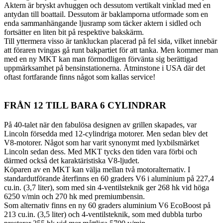
Aktern är bryskt avhuggen och dessutom vertikalt vinklad med en
antydan till boattail. Dessutom är baklamporna utformade som en
enda sammanhängande ljusramp som täcker aktern i sidled och
fortsätter en liten bit på respektive bakskärm.
Till yttermera visso är tankluckan placerad på fel sida, vilket innebär
att föraren tvingas gå runt bakpartiet för att tanka. Men kommer man
med en ny MKT kan man förmodligen förvänta sig berättigad
uppmärksamhet på bensinstationerna. Åtminstone i USA där det
oftast fortfarande finns något som kallas service!
FRÅN 12 TILL BARA 6 CYLINDRAR
På 40-talet när den fabulösa designen av grillen skapades, var
Lincoln försedda med 12-cylindriga motorer. Men sedan blev det
V8-motorer. Något som har varit synonymt med lyxbilsmärket
Lincoln sedan dess. Med MKT tycks den tiden vara förbi och
därmed också det karaktäristiska V8-ljudet.
Köparen av en MKT kan välja mellan två motoralternativ. I
standardutförande återfinns en 60 graders V6 i aluminium på 227,4
cu.in. (3,7 liter), som med sin 4-ventilsteknik ger 268 hk vid höga
6250 v/min och 270 hk med premiumbensin.
Som alternativ finns en ny 60 graders aluminium V6 EcoBoost på
213 cu.in. (3,5 liter) och 4-ventilsteknik, som med dubbla turbo