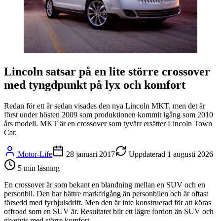
Lincoln satsar på en lite större crossover
med tyngdpunkt på lyx och komfort
Redan för ett år sedan visades den nya Lincoln MKT, men det är
först under hösten 2009 som produktionen kommit igång som 2010
års modell. MKT är en crossover som tyvärr ersätter Lincoln Town
Car.
Motor-Life
28 januari 2017
Uppdaterad
1 augusti 2026
5
min läsning
En crossover är som bekant en blandning mellan en SUV och en
personbil. Den har bättre markfrigång än personbilen och är oftast
försedd med fyrhjulsdrift. Men den är inte konstruerad för att köras
offroad som en SUV är. Resultatet blir ett lägre fordon än SUV och
givetvis med större komfort.