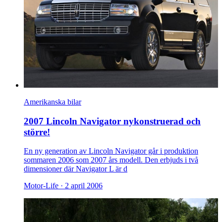
Amerikanska bilar
2007 Lincoln Navigator nykonstruerad och
större!
En ny generation av Lincoln Navigator går i produktion
sommaren 2006 som 2007 års modell. Den erbjuds i två
dimensioner där Navigator L är d
Motor-Life ·
2 april 2006