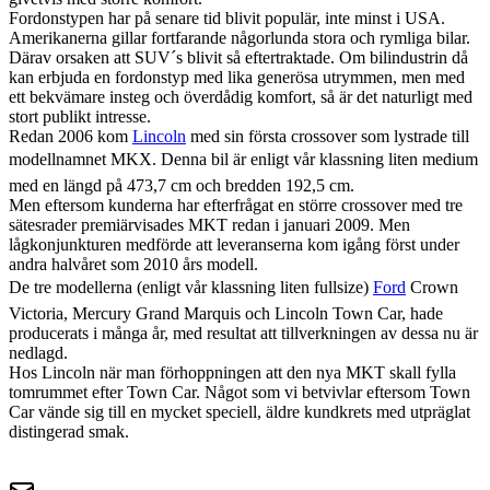
Fordonstypen har på senare tid blivit populär, inte minst i USA.
Amerikanerna gillar fortfarande någorlunda stora och rymliga bilar.
Därav orsaken att SUV´s blivit så eftertraktade. Om bilindustrin då
kan erbjuda en fordonstyp med lika generösa utrymmen, men med
ett bekvämare insteg och överdådig komfort, så är det naturligt med
stort publikt intresse.
Redan 2006 kom
Lincoln
med sin första crossover som lystrade till
modellnamnet MKX. Denna bil är enligt vår klassning liten medium
med en längd på 473,7 cm och bredden 192,5 cm.
Men eftersom kunderna har efterfrågat en större crossover med tre
sätesrader premiärvisades MKT redan i januari 2009. Men
lågkonjunkturen medförde att leveranserna kom igång först under
andra halvåret som 2010 års modell.
De tre modellerna (enligt vår klassning liten fullsize)
Ford
Crown
Victoria, Mercury Grand Marquis och Lincoln Town Car, hade
producerats i många år, med resultat att tillverkningen av dessa nu är
nedlagd.
Hos Lincoln när man förhoppningen att den nya MKT skall fylla
tomrummet efter Town Car. Något som vi betvivlar eftersom Town
Car vände sig till en mycket speciell, äldre kundkrets med utpräglat
distingerad smak.