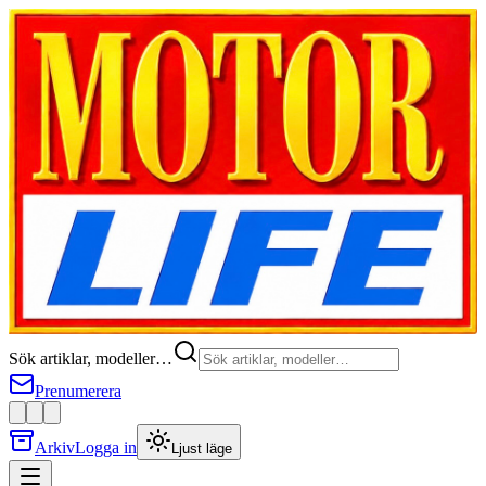
Sök artiklar, modeller…
Prenumerera
Arkiv
Logga in
Ljust läge