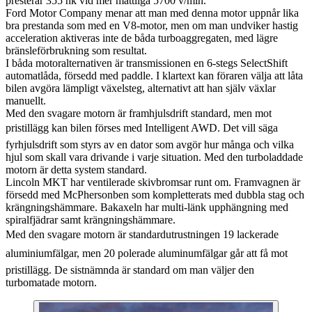
presterar 355 hk vid mer måttliga 5700 v/min.
Ford Motor Company menar att man med denna motor uppnår lika
bra prestanda som med en V8-motor, men om man undviker hastig
acceleration aktiveras inte de båda turboaggregaten, med lägre
bränsleförbrukning som resultat.
I båda motoralternativen är transmissionen en 6-stegs SelectShift
automatlåda, försedd med paddle. I klartext kan föraren välja att låta
bilen avgöra lämpligt växelsteg, alternativt att han själv växlar
manuellt.
Med den svagare motorn är framhjulsdrift standard, men mot
pristillägg kan bilen förses med Intelligent AWD. Det vill säga
fyrhjulsdrift som styrs av en dator som avgör hur många och vilka
hjul som skall vara drivande i varje situation. Med den turboladdade
motorn är detta system standard.
Lincoln MKT har ventilerade skivbromsar runt om. Framvagnen är
försedd med McPhersonben som kompletterats med dubbla stag och
krängningshämmare. Bakaxeln har multi-länk upphängning med
spiralfjädrar samt krängningshämmare.
Med den svagare motorn är standardutrustningen 19 lackerade
aluminiumfälgar, men 20 polerade aluminumfälgar går att få mot
pristillägg. De sistnämnda är standard om man väljer den
turbomatade motorn.