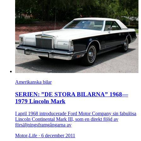
Amerikanska bilar
SERIEN: ”DE STORA BILARNA” 1968—
1979 Lincoln Mark
I april 1968 introducerade Ford Motor Company sin fabulösa
Lincoln Continental Mark III, som en direkt följd av
försäljningsframgångarna av
Motor-Life ·
6 december 2011