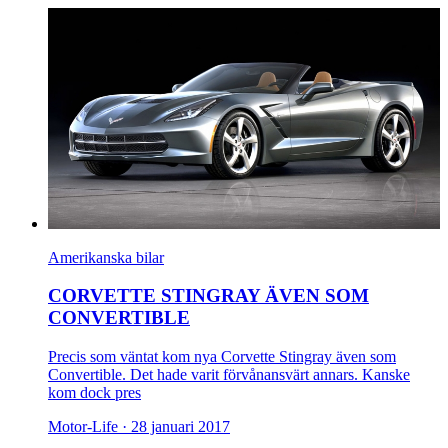
Amerikanska bilar
CORVETTE STINGRAY ÄVEN SOM
CONVERTIBLE
Precis som väntat kom nya Corvette Stingray även som
Convertible. Det hade varit förvånansvärt annars. Kanske
kom dock pres
Motor-Life ·
28 januari 2017