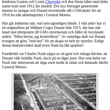
bröderna Gaston och Louis
Chevrolet
och den första bilen med detta
namn kom som 1912 års modell. Det nya företaget genererade
massor av pengar och Durant investerade allt i GM-aktier för att
1916 ha nått aktiemajoritet i General Motors.
Här går åsikterna isär, vad som egentligen hände. I vårt arkiv har vi
ett originalfoto på William Crapo Durant från 1915, där han står
lutad mot dörrposten till GM:s styrelserum och fäller de beryktade
orden: ”Mina herrar, jag kontrollerar”. Av naturliga skäl var Durant
tvungen att göra ”rent hus” för att skapa en helt ny styrelse. Enligt
denna historievinkel skall även Nash ha fått sparken!
Emellertid var Charles Nash något av ett geni och många hävdar, att
Durant ville behålla Nash, dock på en lägre post. Hur som helst var
Nash inte intresserad att stiga snett nedåt åt sidan och lämnade därför
General Motors.