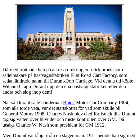
Därmed tröttnade han på att resa omkring och fick arbete som
sadelmakare på hästvagnsfabriken Flint Road Cart Factory, som
sedan ändrade namn till Durant-Dort Carriage. Vid denna tid köpte
William Crapo Durant upp den ena hästvagnsfabriken efter den
andra och slog ihop dem!
När så Durant satte händerna i
Buick
Motor Car Company 1904,
som alla torde veta, var det startskottet för vad som skulle bli
General Motors 1908. Charles Nash blev chef för Buick tills Durant
tog sig vatten över huvudet och miste kontrollen över GM. Då
utsågs Charles W. Nash som president för GM 1912.
Men Durant var långt ifrån en slagen man. 1911 lierade han sig med