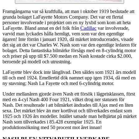
Framgångarna var så kraftfulla, att man i oktober 1919 beslutade att
grunda bolaget LaFayette Motors Company. Det var ett flertal
personer involverade i projektet om en ny lyxbil som kom att heta
LaFayette. Bland annat en del folk från
Cadillac
var involverade,
varvid man lyckades hålla hemligt, vem som var den egentlige
ägaren! Inte förrän i januari 1920, då märket introducerades, visade
det sig att det var Charles W. Nash som var den egentlige ledaren för
bolaget. Detta fantastiska bilmärke försågs med en 8-cylindrig motor
och priser på upp till $7.500 medan en Nash kostade cirka $2.000,
beroende på modell och utrustning.
LaFayette blev dock inte långlivad. Den såldes som 1921 års modell
till och med 1924. Emellertid dök namnet upp igen 1934, då med en
ny stavning; Nash La Fayette och med 6-cylindrig motor.
Under mellanåren gjorde även Nash ett försök i lågprisklassen, först
med en 4-cyl Nash 400 Four 1921, vilket drog ner statusen för
Nash. Det resulterade i att bilmärket ändrades till Ajax med en liten
sexa. Det märket blev än mer kortlivat och tillverkades endast som
1925 och 1926 års modeller. Istället satsade man helhjärtat på märket
Nash som tillverkades i 85.428 exemplar 1925. En
produktionsökning med 50 procent mot året innan!