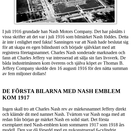
I juli 1916 grundade han Nash Motors Company. Det har påståtts i
vissa skrifter att det var i juli 1916 som bilmärket Nash föddes. Detta
är inte i enlighet med fakta! Sanningen var att Nash hade beslutat sig
för att skapa en egen bilindustri och började självklart med att
registrera företagsnamnet. Charles Nash sonderade marknaden och
fann att Charles Jeffery var intresserad att sälja sin fars livsverk. De
båda industrimännen kom överens och själva köpet av Thomas B.
Jeffery Company skedde den 16 augusti 1916 för den nätta summan
av fem miljoner dollars!
DE FÖRSTA BILARNA MED NASH EMBLEM
KOM 1917
Ingen skall tro att Charles Nash rev av märkesnamnet Jeffery direkt
och klämde dit med namnet Nash. Tvärtom var Nash noga med att
redan från början ge märket Nash en solid start. Det första
exemplaret med Nash-emblem kom sommaren 1917 som 1918 års
modell. Den var då försedd med en nykonstruerad 6-cylindrig