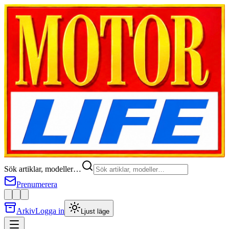
Sök artiklar, modeller…
Prenumerera
Arkiv
Logga in
Ljust läge