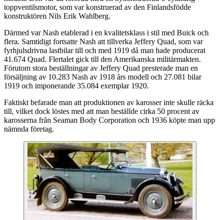
toppventilsmotor, som var konstruerad av den Finlandsfödde
konstruktören Nils Erik Wahlberg.
Därmed var Nash etablerad i en kvalitetsklass i stil med Buick och
flera. Samtidigt fortsatte Nash att tillverka Jeffery Quad, som var
fyrhjulsdrivna lastbilar till och med 1919 då man hade producerat
41.674 Quad. Flertalet gick till den Amerikanska militärmakten.
Förutom stora beställningar av Jeffery Quad presterade man en
försäljning av 10.283 Nash av 1918 års modell och 27.081 bilar
1919 och imponerande 35.084 exemplar 1920.
Faktiskt befarade man att produktionen av karosser inte skulle räcka
till, vilket dock löstes med att man beställde cirka 50 procent av
karosserna från Seaman Body Corporation och 1936 köpte man upp
nämnda företag.