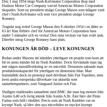
Den 1 maj 1954 slogs Nash-Kelvinator Corporation ihop med
Hudson Motor Car Company varvid American Motors Corporation
skapades. Som ny president utsågs George Mason som tidigare varit
chef i Nash-Kelvinator och som vice president utsågs George
Romney.
Tragiskt nog avled George Mason den 8 oktober 1954 i en ålder av
63 år! Han förblev chef för American Motors Corporation bara
under 5 månader och en vecka! Den sista veckan var han svårt sjuk.
Därefter intog George Romney hans plats.
KONUNGEN ÄR DÖD – LEVE KONUNGEN
Redan under Masons tid inleddes ytterligare ett projekt som kom att
bli en ännu mindre bil än Nash Rambler. Dock förväntade man sig
inte någon masstillverkning av en microbil. Dessutom saknade man
produktionskapacitet för ytterligare en dimension bilar. Man
framställde dock en prototyp med drivlinan från Fiat Topolino, men
även andra europeiska tillverkare var aktuella som
samarbetspartners, som Vanguard Junior och Fiat.
Slutligen etablerades samarbete med BMC där man tog motorn från
Austin A40 och övrig teknik från Austin A30. Åter blev det Pinin
Farina som höll i ritstiftet. Precis som att Nash Rambler var en
krympt Nash, så blev den nya microbilen en mycket krympt