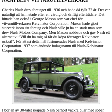
NASH BLEV VITVARUTILLVERKARE
Charles Nash drev företaget till 1936 och hade då fyllt 72 år. Det var
naturligt att han letade efter en värdig och driftig efterträdare. Det
hittade han också i George Mason som var chef för
vitvarutillverkaren Kelvinator Corporation. Mason hade gjort
storverk inom sitt företag och Nash ville ju ha en stark man som
drev Nash Motors Company. Men Mason nobbade och gav Nash ett
alternativ: ”Vill du ha mig så får du köpa företaget Kelvinator
också!”. För att nå detta mål fusionerades Nash med Kelvinator
Corporation 1937 som ändrade bolagsnamn till Nash-Kelvinator
Corporation.
I början av 30-talet skapade Nash oerhört vackra bilar med sober