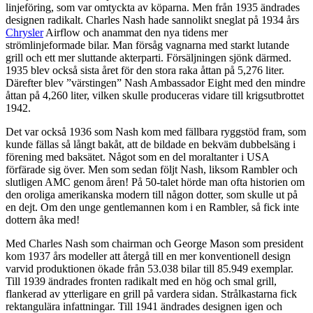
linjeföring, som var omtyckta av köparna. Men från 1935 ändrades
designen radikalt. Charles Nash hade sannolikt sneglat på 1934 års
Chrysler
Airflow och anammat den nya tidens mer
strömlinjeformade bilar. Man försåg vagnarna med starkt lutande
grill och ett mer sluttande akterparti. Försäljningen sjönk därmed.
1935 blev också sista året för den stora raka åttan på 5,276 liter.
Därefter blev ”värstingen” Nash Ambassador Eight med den mindre
åttan på 4,260 liter, vilken skulle produceras vidare till krigsutbrottet
1942.
Det var också 1936 som Nash kom med fällbara ryggstöd fram, som
kunde fällas så långt bakåt, att de bildade en bekväm dubbelsäng i
förening med baksätet. Något som en del moraltanter i USA
förfärade sig över. Men som sedan följt Nash, liksom Rambler och
slutligen AMC genom åren! På 50-talet hörde man ofta historien om
den oroliga amerikanska modern till någon dotter, som skulle ut på
en dejt. Om den unge gentlemannen kom i en Rambler, så fick inte
dottern åka med!
Med Charles Nash som chairman och George Mason som president
kom 1937 års modeller att återgå till en mer konventionell design
varvid produktionen ökade från 53.038 bilar till 85.949 exemplar.
Till 1939 ändrades fronten radikalt med en hög och smal grill,
flankerad av ytterligare en grill på vardera sidan. Strålkastarna fick
rektangulära infattningar. Till 1941 ändrades designen igen och