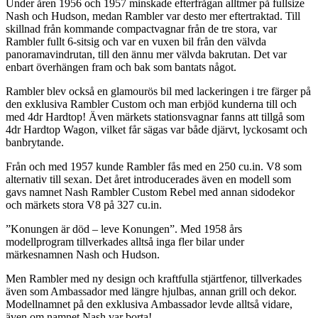
Under åren 1956 och 1957 minskade efterfrågan alltmer på fullsize
Nash och Hudson, medan Rambler var desto mer eftertraktad. Till
skillnad från kommande compactvagnar från de tre stora, var
Rambler fullt 6-sitsig och var en vuxen bil från den välvda
panoramavindrutan, till den ännu mer välvda bakrutan. Det var
enbart överhängen fram och bak som bantats något.
Rambler blev också en glamourös bil med lackeringen i tre färger på
den exklusiva Rambler Custom och man erbjöd kunderna till och
med 4dr Hardtop! Även märkets stationsvagnar fanns att tillgå som
4dr Hardtop Wagon, vilket får sägas var både djärvt, lyckosamt och
banbrytande.
Från och med 1957 kunde Rambler fås med en 250 cu.in. V8 som
alternativ till sexan. Det året introducerades även en modell som
gavs namnet Nash Rambler Custom Rebel med annan sidodekor
och märkets stora V8 på 327 cu.in.
”Konungen är död – leve Konungen”. Med 1958 års
modellprogram tillverkades alltså inga fler bilar under
märkesnamnen Nash och Hudson.
Men Rambler med ny design och kraftfulla stjärtfenor, tillverkades
även som Ambassador med längre hjulbas, annan grill och dekor.
Modellnamnet på den exklusiva Ambassador levde alltså vidare,
även om namnet Nash var borta!