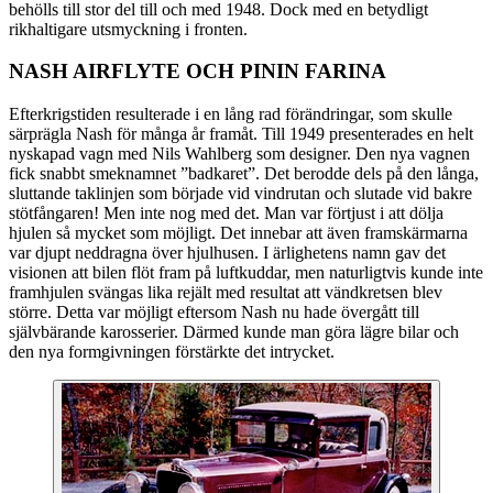
behölls till stor del till och med 1948. Dock med en betydligt
rikhaltigare utsmyckning i fronten.
NASH AIRFLYTE OCH PININ FARINA
Efterkrigstiden resulterade i en lång rad förändringar, som skulle
särprägla Nash för många år framåt. Till 1949 presenterades en helt
nyskapad vagn med Nils Wahlberg som designer. Den nya vagnen
fick snabbt smeknamnet ”badkaret”. Det berodde dels på den långa,
sluttande taklinjen som började vid vindrutan och slutade vid bakre
stötfångaren! Men inte nog med det. Man var förtjust i att dölja
hjulen så mycket som möjligt. Det innebar att även framskärmarna
var djupt neddragna över hjulhusen. I ärlighetens namn gav det
visionen att bilen flöt fram på luftkuddar, men naturligtvis kunde inte
framhjulen svängas lika rejält med resultat att vändkretsen blev
större. Detta var möjligt eftersom Nash nu hade övergått till
självbärande karosserier. Därmed kunde man göra lägre bilar och
den nya formgivningen förstärkte det intrycket.