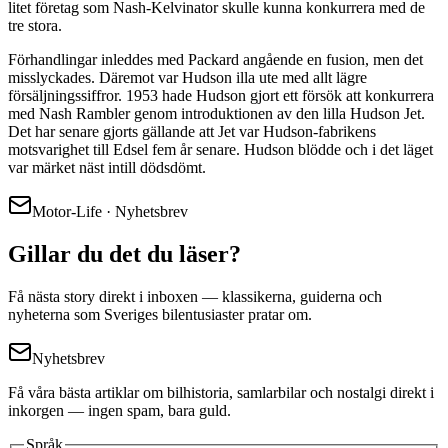
litet företag som Nash-Kelvinator skulle kunna konkurrera med de
tre stora.
Förhandlingar inleddes med Packard angående en fusion, men det
misslyckades. Däremot var Hudson illa ute med allt lägre
försäljningssiffror. 1953 hade Hudson gjort ett försök att konkurrera
med Nash Rambler genom introduktionen av den lilla Hudson Jet.
Det har senare gjorts gällande att Jet var Hudson-fabrikens
motsvarighet till Edsel fem år senare. Hudson blödde och i det läget
var märket näst intill dödsdömt.
Motor-Life · Nyhetsbrev
Gillar du det du läser?
Få nästa story direkt i inboxen — klassikerna, guiderna och
nyheterna som Sveriges bilentusiaster pratar om.
Nyhetsbrev
Få våra bästa artiklar om bilhistoria, samlarbilar och nostalgi direkt i
inkorgen — ingen spam, bara guld.
Språk