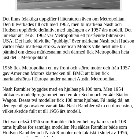
Det finns felaktiga uppgifter i litteraturen även om Metropolitan.
Den tillverkades till och med 1962, men bilmärkena Nash och
Hudson upphörde definitivt med utgången av 1957 års modell. Det
innebar att 1958–1962 var Metropolitan ett fristående bilmärke i
USA. Det hade blivit lite ”gubbigt” över märkena Nash och Hudson
varför båda märkena ströks. American Motors ville helst inte bli
påmind om dessa märkesnamn och därmed fick Metropolitan heta
just det – Metropolitan!
1956 fick Metropolitan en ny front och större motor och från 1957
gav American Motors klartecken till BMC att bilen fick
marknadsföras i Europa under namnet Austin Metropolitan.
Nash Rambler byggdes med en hjulbas på 100 tum. Men 1954
utökades modellprogrammet med en 4dr Sedan och en 4dr Station
Wagon. Dessa två modeller fick 108 tums hjulbas. Få insåg då, att
den egentliga orsaken var att låta Nash Rambler växa en dimension,
vilket skedde fullt ut till 1956 års modell.
Det var också 1956 som Rambler fick en helt ny kaross och 108
tums hjulbas för samtliga modeller. Nu såldes Rambler både som
Hudson Rambler och Nash Rambler och faktiskt i slutet av 1956,