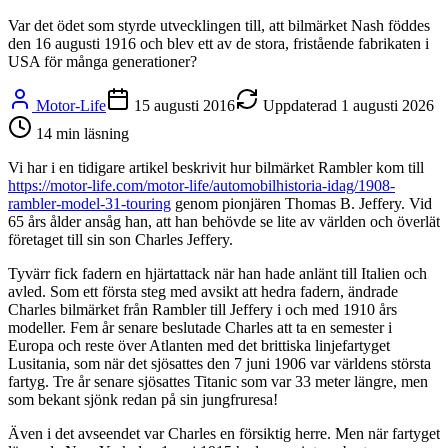
Var det ödet som styrde utvecklingen till, att bilmärket Nash föddes
den 16 augusti 1916 och blev ett av de stora, fristående fabrikaten i
USA för många generationer?
Motor-Life
15 augusti 2016
Uppdaterad
1 augusti 2026
14
min läsning
Vi har i en tidigare artikel beskrivit hur bilmärket Rambler kom till
https://motor-life.com/motor-life/automobilhistoria-idag/1908-
rambler-model-31-touring
genom pionjären Thomas B. Jeffery. Vid
65 års ålder ansåg han, att han behövde se lite av världen och överlät
företaget till sin son Charles Jeffery.
Tyvärr fick fadern en hjärtattack när han hade anlänt till Italien och
avled. Som ett första steg med avsikt att hedra fadern, ändrade
Charles bilmärket från Rambler till Jeffery i och med 1910 års
modeller. Fem år senare beslutade Charles att ta en semester i
Europa och reste över Atlanten med det brittiska linjefartyget
Lusitania, som när det sjösattes den 7 juni 1906 var världens största
fartyg. Tre år senare sjösattes Titanic som var 33 meter längre, men
som bekant sjönk redan på sin jungfruresa!
Även i det avseendet var Charles en försiktig herre. Men när fartyget