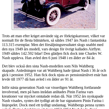
Trots att man efter kriget använde sig av förkrigskarosser, vilket var
normalt för de flesta bilmärken, så såldes 1947 års Nash i fantastiska
113.315 exemplar. Men det försäljningsresultatet slogs snabbt med
den nya 1949 års modell, vars design för övrigt kallades Airflyte.
1949 såldes 142.592 bilar! Den glädjen fick dock inte Charles W.
Nash uppleva. Han avled den 6 juni 1948 i en ålder av 84 år.
Det blev också den sista Nash-modellen som Nils Wahlberg
skapade. Anledningen var att Wahlberg hade tjänat Nash i 36 år och
gick i pension 1952. Han fick dock njuta av pensionärslivet enär han
levde till 1977 då han avled i en ålder av 91 år.
Inför nästa generation Nash var visserligen Wahlberg fortfarande
involverad, men på hans inrådan anlitades Pinin Farina vars
kreationer var mycket omtalade redan då. När 1952 års nyskapade
Nash visades, syntes det tydligt att de bar signaturen Pinin Farina i
linjespelet. Dock med ett tydligt undantag. Wahlbergs penna syntes