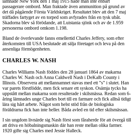
lämnade New York den 1 maj 1915 hade man inte enbart
passagerare ombord. Man fraktade även ammunition på grund av
det då pågående Första Världskriget. Resultatet blev att den 7 maj
träffades fartyget av en torped som avfyrades från en tysk ubåt.
Skadorna blev så förödande, att Luistania sjönk och av de 1.959
personerna ombord omkom 1.198.
Bland de överlevande fanns emellertid Charles Jeffery, som efter
återkomsten till USA beslutade att sälja företaget och leva på den
ansenliga förmögenheten.
CHARLES W. NASH
Charles Williams Nash föddes den 28 januari 1864 av makarna
Charles W. Nash och Anna Caldwell Nash i DeKalb County i
Illinois. Observera att mellannamnet stavas med ett ”s” i slutet. Han
var parets förstfödde, men fick senare ett syskon. Osämja tycks ha
uppstått mellan makarna som resulterade i skilsmässa. Redan som 6-
åring lämnades unge Charles bort till en farmare och fick alltså tidigt
lära sig hårt arbete. Något som helst stöd från de biologiska
föräldrarna fick han inte heller. Båda avled en tid efter skilsmässan.
I sin ungdom livnärde sig Nash först som fåraherde för att övergå till
att driva en höbalningsmaskin där han reste mellan olika farmer.
1920 gifte sig Charles med Jessie Halleck.