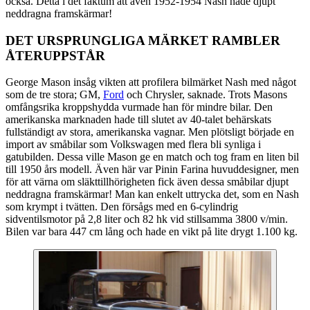
också. Detta i det faktum att även 1952-1954 Nash hade djupt
neddragna framskärmar!
DET URSPRUNGLIGA MÄRKET RAMBLER
ÅTERUPPSTÅR
George Mason insåg vikten att profilera bilmärket Nash med något
som de tre stora; GM,
Ford
och Chrysler, saknade. Trots Masons
omfångsrika kroppshydda vurmade han för mindre bilar. Den
amerikanska marknaden hade till slutet av 40-talet behärskats
fullständigt av stora, amerikanska vagnar. Men plötsligt började en
import av småbilar som Volkswagen med flera bli synliga i
gatubilden. Dessa ville Mason ge en match och tog fram en liten bil
till 1950 års modell. Även här var Pinin Farina huvuddesigner, men
för att värna om släkttillhörigheten fick även dessa småbilar djupt
neddragna framskärmar! Man kan enkelt uttrycka det, som en Nash
som krympt i tvätten. Den försågs med en 6-cylindrig
sidventilsmotor på 2,8 liter och 82 hk vid stillsamma 3800 v/min.
Bilen var bara 447 cm lång och hade en vikt på lite drygt 1.100 kg.