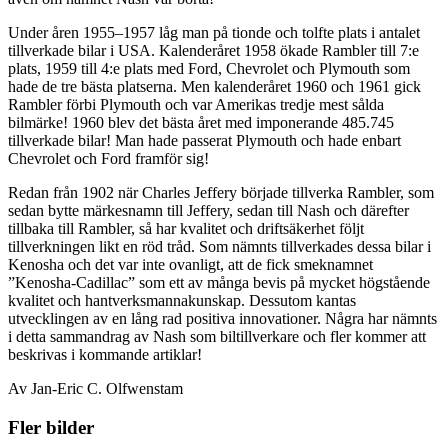
Under åren 1955–1957 låg man på tionde och tolfte plats i antalet
tillverkade bilar i USA. Kalenderåret 1958 ökade Rambler till 7:e
plats, 1959 till 4:e plats med Ford, Chevrolet och Plymouth som
hade de tre bästa platserna. Men kalenderåret 1960 och 1961 gick
Rambler förbi Plymouth och var Amerikas tredje mest sålda
bilmärke! 1960 blev det bästa året med imponerande 485.745
tillverkade bilar! Man hade passerat Plymouth och hade enbart
Chevrolet och Ford framför sig!
Redan från 1902 när Charles Jeffery började tillverka Rambler, som
sedan bytte märkesnamn till Jeffery, sedan till Nash och därefter
tillbaka till Rambler, så har kvalitet och driftsäkerhet följt
tillverkningen likt en röd tråd. Som nämnts tillverkades dessa bilar i
Kenosha och det var inte ovanligt, att de fick smeknamnet
”Kenosha-Cadillac” som ett av många bevis på mycket högstående
kvalitet och hantverksmannakunskap. Dessutom kantas
utvecklingen av en lång rad positiva innovationer. Några har nämnts
i detta sammandrag av Nash som biltillverkare och fler kommer att
beskrivas i kommande artiklar!
Av Jan-Eric C. Olfwenstam
Fler bilder