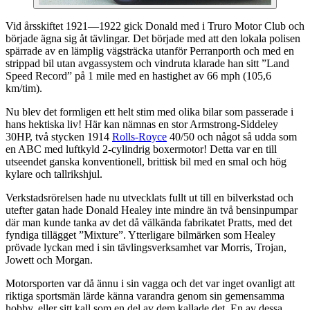
Vid årsskiftet 1921—1922 gick Donald med i Truro Motor Club och
började ägna sig åt tävlingar. Det började med att den lokala polisen
spärrade av en lämplig vägsträcka utanför Perranporth och med en
strippad bil utan avgassystem och vindruta klarade han sitt ”Land
Speed Record” på 1 mile med en hastighet av 66 mph (105,6
km/tim).
Nu blev det formligen ett helt stim med olika bilar som passerade i
hans hektiska liv! Här kan nämnas en stor Armstrong-Siddeley
30HP, två stycken 1914
Rolls-Royce
40/50 och något så udda som
en ABC med luftkyld 2-cylindrig boxermotor! Detta var en till
utseendet ganska konventionell, brittisk bil med en smal och hög
kylare och tallrikshjul.
Verkstadsrörelsen hade nu utvecklats fullt ut till en bilverkstad och
utefter gatan hade Donald Healey inte mindre än två bensinpumpar
där man kunde tanka av det då välkända fabrikatet Pratts, med det
fyndiga tillägget ”Mixture”. Ytterligare bilmärken som Healey
prövade lyckan med i sin tävlingsverksamhet var Morris, Trojan,
Jowett och Morgan.
Motorsporten var då ännu i sin vagga och det var inget ovanligt att
riktiga sportsmän lärde känna varandra genom sin gemensamma
hobby, eller sitt kall som en del av dem kallade det. En av dessa