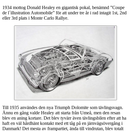
1934 mottog Donald Healey en gigantisk pokal, benämnd ”Coupe
de l´illustration Automobile” för att under tre år i rad intagit 1st, 2nd
eller 3rd plats i Monte Carlo Rallye.
Till 1935 användes den nya Triumph Dolomite som tävlingsvagn.
Ännu en gång valde Healey att starta från Umeå, men den resan
blev en aning kortare. Det blev tyvärr även tävlingsbilen efter att ha
haft en väl hårdhänt kontakt med ett tåg på en järnvägsövergång i
Danmark! Det mesta av frampartiet, ända till vindrutan, blev totalt