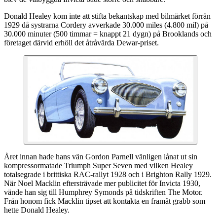
Donald Healey kom inte att stifta bekantskap med bilmärket förrän
1929 då systrarna Cordery avverkade 30.000 miles (4.800 mil) på
30.000 minuter (500 timmar = knappt 21 dygn) på Brooklands och
företaget därvid erhöll det åtråvärda Dewar-priset.
Året innan hade hans vän Gordon Parnell vänligen lånat ut sin
kompressormatade Triumph Super Seven med vilken Healey
totalsegrade i brittiska RAC-rallyt 1928 och i Brighton Rally 1929.
När Noel Macklin eftersträvade mer publicitet för Invicta 1930,
vände han sig till Humphrey Symonds på tidskriften The Motor.
Från honom fick Macklin tipset att kontakta en framåt grabb som
hette Donald Healey.