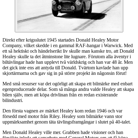
Direkt efter krigsslutet 1945 startades Donald Healey Motor
Company, vilket skedde i en gammal RAF-hangar i Warwick. Med
ett så hektiskt och händelserikt liv skulle man kanske tro, att Donald
Healey skulle ta det åtminstone lite lugnare. Förutom alla äventyr i
biltävlingar hade han upplevt två världskrig och han var 48 år. Men
det gick inte ens att antyda till Donald. Tvärtom kavlade han upp
skjortärmarna och gav sig in på större projekt än någonsin förut!
Med små resurser var det ogörligt att skapa ett bilmärke med enbart
egenproducerade delar. Som så många andra valde Healey att skapa
bilen själv, men att köpa drivlinan från en redan existerande
bilindustri.
Den första vagnen av märket Healey kom redan 1946 och var
försedd med motor från Riley. Healey som bilmärke vann stor
uppmärksamhet genom täta tävlingsframgångar i slutet på 40-talet.
Men Donald Healey ville mer. Grabben hade visioner och han
försökte inleda ett samarbete med General Motors om att få köpa