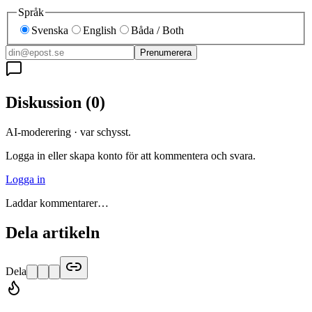
Språk
Svenska
English
Båda / Both
Prenumerera
Diskussion
(
0
)
AI-moderering · var schysst.
Logga in eller skapa konto för att kommentera och svara.
Logga in
Laddar kommentarer…
Dela artikeln
Dela