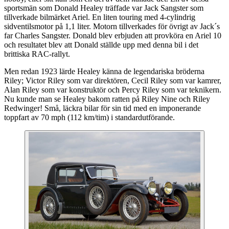
sportsmän som Donald Healey träffade var Jack Sangster som
tillverkade bilmärket Ariel. En liten touring med 4-cylindrig
sidventilsmotor på 1,1 liter. Motorn tillverkades för övrigt av Jack´s
far Charles Sangster. Donald blev erbjuden att provköra en Ariel 10
och resultatet blev att Donald ställde upp med denna bil i det
brittiska RAC-rallyt.
Men redan 1923 lärde Healey känna de legendariska bröderna
Riley; Victor Riley som var direktören, Cecil Riley som var kamrer,
Alan Riley som var konstruktör och Percy Riley som var teknikern.
Nu kunde man se Healey bakom ratten på Riley Nine och Riley
Redwinger! Små, läckra bilar för sin tid med en imponerande
toppfart av 70 mph (112 km/tim) i standardutförande.