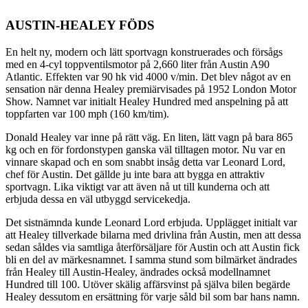
AUSTIN-HEALEY FÖDS
En helt ny, modern och lätt sportvagn konstruerades och försågs
med en 4-cyl toppventilsmotor på 2,660 liter från Austin A90
Atlantic. Effekten var 90 hk vid 4000 v/min. Det blev något av en
sensation när denna Healey premiärvisades på 1952 London Motor
Show. Namnet var initialt Healey Hundred med anspelning på att
toppfarten var 100 mph (160 km/tim).
Donald Healey var inne på rätt väg. En liten, lätt vagn på bara 865
kg och en för fordonstypen ganska väl tilltagen motor. Nu var en
vinnare skapad och en som snabbt insåg detta var Leonard Lord,
chef för Austin. Det gällde ju inte bara att bygga en attraktiv
sportvagn. Lika viktigt var att även nå ut till kunderna och att
erbjuda dessa en väl utbyggd servicekedja.
Det sistnämnda kunde Leonard Lord erbjuda. Upplägget initialt var
att Healey tillverkade bilarna med drivlina från Austin, men att dessa
sedan såldes via samtliga återförsäljare för Austin och att Austin fick
bli en del av märkesnamnet. I samma stund som bilmärket ändrades
från Healey till Austin-Healey, ändrades också modellnamnet
Hundred till 100. Utöver skälig affärsvinst på själva bilen begärde
Healey dessutom en ersättning för varje såld bil som bar hans namn.