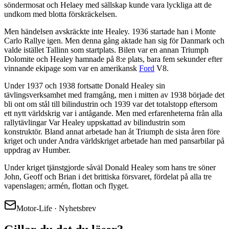
söndermosat och Helaey med sällskap kunde vara lyckliga att de
undkom med blotta förskräckelsen.
Men händelsen avskräckte inte Healey. 1936 startade han i Monte
Carlo Rallye igen. Men denna gång aktade han sig för Danmark och
valde istället Tallinn som startplats. Bilen var en annan Triumph
Dolomite och Healey hamnade på 8:e plats, bara fem sekunder efter
vinnande ekipage som var en amerikansk
Ford
V8.
Under 1937 och 1938 fortsatte Donald Healey sin
tävlingsverksamhet med framgång, men i mitten av 1938 började det
bli ont om stål till bilindustrin och 1939 var det totalstopp eftersom
ett nytt världskrig var i antågande. Men med erfarenheterna från alla
rallytävlingar Var Healey uppskattad av bilindustrin som
konstruktör. Bland annat arbetade han åt Triumph de sista åren före
kriget och under Andra världskriget arbetade han med pansarbilar på
uppdrag av Humber.
Under kriget tjänstgjorde såväl Donald Healey som hans tre söner
John, Geoff och Brian i det brittiska försvaret, fördelat på alla tre
vapenslagen; armén, flottan och flyget.
Motor-Life · Nyhetsbrev