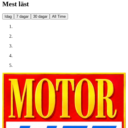
Mest läst
Idag
7 dagar
30 dagar
All Time