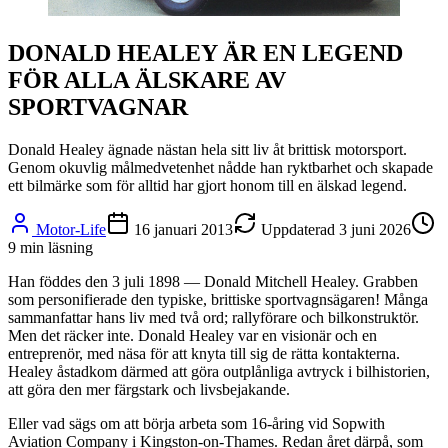
DONALD HEALEY ÄR EN LEGEND
FÖR ALLA ÄLSKARE AV
SPORTVAGNAR
Donald Healey ägnade nästan hela sitt liv åt brittisk motorsport.
Genom okuvlig målmedvetenhet nådde han ryktbarhet och skapade
ett bilmärke som för alltid har gjort honom till en älskad legend.
Motor-Life
16 januari 2013
Uppdaterad
3 juni 2026
9
min läsning
Han föddes den 3 juli 1898 — Donald Mitchell Healey. Grabben
som personifierade den typiske, brittiske sportvagnsägaren! Många
sammanfattar hans liv med två ord; rallyförare och bilkonstruktör.
Men det räcker inte. Donald Healey var en visionär och en
entreprenör, med näsa för att knyta till sig de rätta kontakterna.
Healey åstadkom därmed att göra outplånliga avtryck i bilhistorien,
att göra den mer färgstark och livsbejakande.
Eller vad sägs om att börja arbeta som 16-åring vid Sopwith
Aviation Company i Kingston-on-Thames. Redan året därpå, som