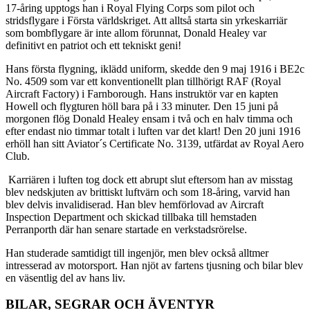
17-åring upptogs han i Royal Flying Corps som pilot och
stridsflygare i Första världskriget. Att alltså starta sin yrkeskarriär
som bombflygare är inte allom förunnat, Donald Healey var
definitivt en patriot och ett tekniskt geni!
Hans första flygning, iklädd uniform, skedde den 9 maj 1916 i BE2c
No. 4509 som var ett konventionellt plan tillhörigt RAF (Royal
Aircraft Factory) i Farnborough. Hans instruktör var en kapten
Howell och flygturen höll bara på i 33 minuter. Den 15 juni på
morgonen flög Donald Healey ensam i två och en halv timma och
efter endast nio timmar totalt i luften var det klart! Den 20 juni 1916
erhöll han sitt Aviator´s Certificate No. 3139, utfärdat av Royal Aero
Club.
Karriären i luften tog dock ett abrupt slut eftersom han av misstag
blev nedskjuten av brittiskt luftvärn och som 18-åring, varvid han
blev delvis invalidiserad. Han blev hemförlovad av Aircraft
Inspection Department och skickad tillbaka till hemstaden
Perranporth där han senare startade en verkstadsrörelse.
Han studerade samtidigt till ingenjör, men blev också alltmer
intresserad av motorsport. Han njöt av fartens tjusning och bilar blev
en väsentlig del av hans liv.
BILAR, SEGRAR OCH ÄVENTYR