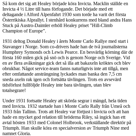
Så kom det sig att Healey började köra Invicta. Macklin ställde en
Invicta 4 ½ Litre till hans förfogande. Det började med ett
deltagande i Alford Alpenfahrt 1930 som torde ha varit det första
Österrikiska Alprallyt. I stenhård konkurrens med bland andra Hans
Stuck på Austro-Daimler erhöll Healey priset ”Hill-Climb
Champion of Europe”.
1931 deltog Donald Healey i årets Monte Carlo Rallye med start i
Stavanger i Norge. Som co-drivers hade han de två journalisterna
Humphrey Symonds och Lewis Pearce. En besvärlig körning där de
första 160 milen gick på snö och is genom Norge och Sverige. Vid
en av flera avåkningar gick det så illa att bakaxeln kröktes och blev
obrukbar. Något service-team fanns naturligtvis inte att tillgå, men
efter omfattande ansträngning lyckades man banka den 7,5 cm
sneda axeln rak igen och fortsätta tävlingen. Trots en avsevärd
tidsförlust fullföljde Healey inte bara tävlingen, utan blev
totalsegrare!
Under 1931 fortsatte Healey att skörda segrar i mängd, hela tiden
med Invicta. 1932 startade han i Monte Carlo Rally från Umeå och
1933 från Tallinn. Trots att Healey var förtjust i Invicta och att han
hade en mycket god relation till bröderna Riley, så ingick han ett
avtal hösten 1933 med Colonel Holbrook, verkställande direktör på
Triumph. Han skulle köra en specialversion av Triumph Nine med
namnet Gloria.