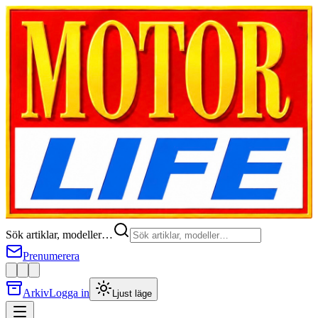
Sök artiklar, modeller…
Prenumerera
Arkiv
Logga in
Ljust läge