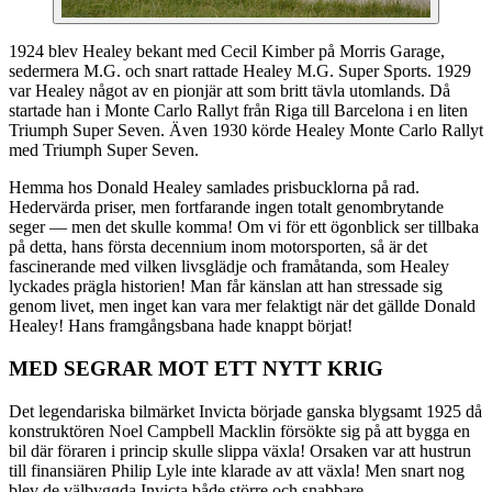
1924 blev Healey bekant med Cecil Kimber på Morris Garage,
sedermera M.G. och snart rattade Healey M.G. Super Sports. 1929
var Healey något av en pionjär att som britt tävla utomlands. Då
startade han i Monte Carlo Rallyt från Riga till Barcelona i en liten
Triumph Super Seven. Även 1930 körde Healey Monte Carlo Rallyt
med Triumph Super Seven.
Hemma hos Donald Healey samlades prisbucklorna på rad.
Hedervärda priser, men fortfarande ingen totalt genombrytande
seger — men det skulle komma! Om vi för ett ögonblick ser tillbaka
på detta, hans första decennium inom motorsporten, så är det
fascinerande med vilken livsglädje och framåtanda, som Healey
lyckades prägla historien! Man får känslan att han stressade sig
genom livet, men inget kan vara mer felaktigt när det gällde Donald
Healey! Hans framgångsbana hade knappt börjat!
MED SEGRAR MOT ETT NYTT KRIG
Det legendariska bilmärket Invicta började ganska blygsamt 1925 då
konstruktören Noel Campbell Macklin försökte sig på att bygga en
bil där föraren i princip skulle slippa växla! Orsaken var att hustrun
till finansiären Philip Lyle inte klarade av att växla! Men snart nog
blev de välbyggda Invicta både större och snabbare.