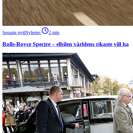
Senaste nytt
Nyheter
·
2
min
Rolls-Royce Spectre – elbilen världens rikaste vill ha