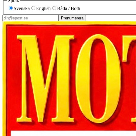
Språk
Svenska
English
Båda / Both
Prenumerera