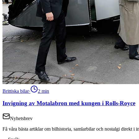
Brittiska bilar
·
2
min
Invigning av Motalabron med kungen i Rolls-Royce
Nyhetsbrev
Få våra bästa artiklar om bilhistoria, samlarbilar och nostalgi direkt 