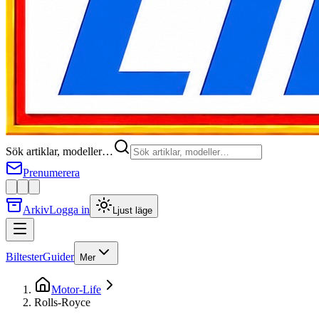
Sök artiklar, modeller…
Prenumerera
Arkiv
Logga in
Ljust läge
Biltester
Guider
Mer
Motor-Life
Rolls-Royce