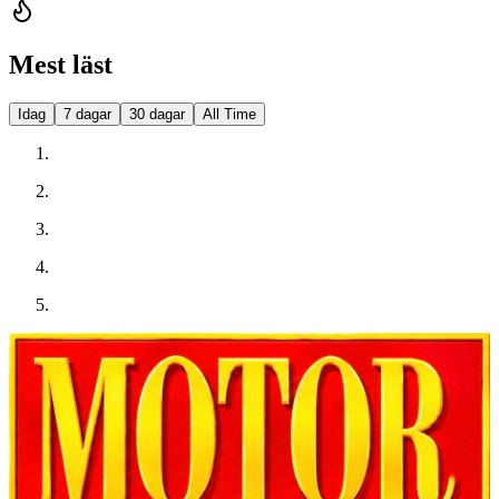
Mest läst
Idag
7 dagar
30 dagar
All Time