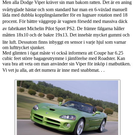
Men alla Dodge Viper kräver sin man bakom ratten. Det är en aning
svårtyglade hästar och som standard har man en 6-växlad manuell
låda med dubbla kopplingslameller för en lugnare rotation med 18
procent. För bättre väggrepp är vagnen försedd med massiva däck
av fabrikatet Michelin Pilot Sport PS2. De främre fälgarna håller
måtten 18x10 och de bakre 19x13. Det innebär mycket gummi och
lite luft. Dessutom finns inbyggt en sensor i varje hjul som varnar
om lufttrycket sjunker.
Med glimten i ögat måste vi också informera att Coupe har 6.25
cubic feet större bagageutrymme i jämförelse med Roadster. Kan
vara bra att veta om man använder sin Viper för inköp i matbutiken.
Vi vet ju alla, att det numera är inne med snabbmat. . .