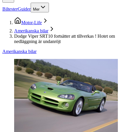
Biltester
Guider
Mer
Motor-Life
Amerikanska bilar
Dodge Viper SRT10 fortsätter att tillverkas ! Hotet om
nedläggning är undanröjt
Amerikanska bilar