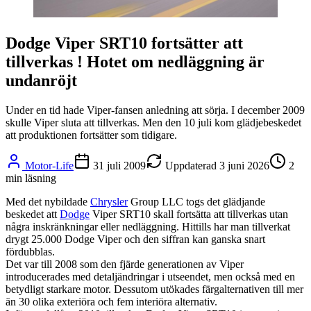
Dodge Viper SRT10 fortsätter att
tillverkas ! Hotet om nedläggning är
undanröjt
Under en tid hade Viper-fansen anledning att sörja. I december 2009
skulle Viper sluta att tillverkas. Men den 10 juli kom glädjebeskedet
att produktionen fortsätter som tidigare.
Motor-Life
31 juli 2009
Uppdaterad
3 juni 2026
2
min läsning
Med det nybildade
Chrysler
Group LLC togs det glädjande
beskedet att
Dodge
Viper SRT10 skall fortsätta att tillverkas utan
några inskränkningar eller nedläggning. Hittills har man tillverkat
drygt 25.000 Dodge Viper och den siffran kan ganska snart
fördubblas.
Det var till 2008 som den fjärde generationen av Viper
introducerades med detaljändringar i utseendet, men också med en
betydligt starkare motor. Dessutom utökades färgalternativen till mer
än 30 olika exteriöra och fem interiöra alternativ.