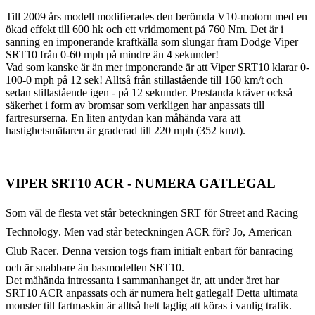
Till 2009 års modell modifierades den berömda V10-motorn med en
ökad effekt till 600 hk och ett vridmoment på 760 Nm. Det är i
sanning en imponerande kraftkälla som slungar fram Dodge Viper
SRT10 från 0-60 mph på mindre än 4 sekunder!
Vad som kanske är än mer imponerande är att Viper SRT10 klarar 0-
100-0 mph på 12 sek! Alltså från stillastående till 160 km/t och
sedan stillastående igen - på 12 sekunder. Prestanda kräver också
säkerhet i form av bromsar som verkligen har anpassats till
fartresurserna. En liten antydan kan måhända vara att
hastighetsmätaren är graderad till 220 mph (352 km/t).
VIPER SRT10 ACR - NUMERA GATLEGAL
Som väl de flesta vet står beteckningen SRT för Street and Racing
Technology. Men vad står beteckningen ACR för? Jo, American
Club Racer. Denna version togs fram initialt enbart för banracing
och är snabbare än basmodellen SRT10.
Det måhända intressanta i sammanhanget är, att under året har
SRT10 ACR anpassats och är numera helt gatlegal! Detta ultimata
monster till fartmaskin är alltså helt laglig att köras i vanlig trafik.