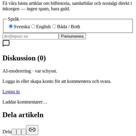
Få våra bästa artiklar om bilhistoria, samlarbilar och nostalgi direkt i
inkorgen — ingen spam, bara guld.
Språk
Svenska
English
Båda / Both
Prenumerera
Diskussion
(
0
)
AI-moderering · var schysst.
Logga in eller skapa konto för att kommentera och svara.
Logga in
Laddar kommentarer…
Dela artikeln
Dela