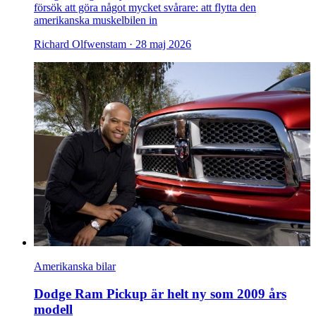
försök att göra något mycket svårare: att flytta den
amerikanska muskelbilen in
Richard Olfwenstam ·
28 maj 2026
Amerikanska bilar
Dodge Ram Pickup är helt ny som 2009 års
modell