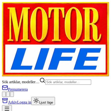
Sök artiklar, modeller…
Prenumerera
Arkiv
Logga in
Ljust läge