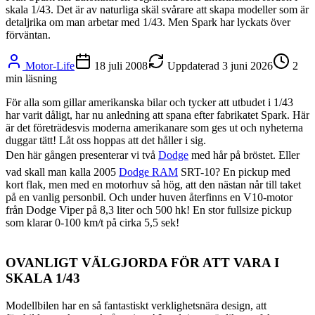
skala 1/43. Det är av naturliga skäl svårare att skapa modeller som är
detaljrika om man arbetar med 1/43. Men Spark har lyckats över
förväntan.
Motor-Life
18 juli 2008
Uppdaterad
3 juni 2026
2
min läsning
För alla som gillar amerikanska bilar och tycker att utbudet i 1/43
har varit dåligt, har nu anledning att spana efter fabrikatet Spark. Här
är det företrädesvis moderna amerikanare som ges ut och nyheterna
duggar tätt! Låt oss hoppas att det håller i sig.
Den här gången presenterar vi två
Dodge
med hår på bröstet. Eller
vad skall man kalla 2005
Dodge RAM
SRT-10? En pickup med
kort flak, men med en motorhuv så hög, att den nästan når till taket
på en vanlig personbil. Och under huven återfinns en V10-motor
från Dodge Viper på 8,3 liter och 500 hk! En stor fullsize pickup
som klarar 0-100 km/t på cirka 5,5 sek!
OVANLIGT VÄLGJORDA FÖR ATT VARA I
SKALA 1/43
Modellbilen har en så fantastiskt verklighetsnära design, att