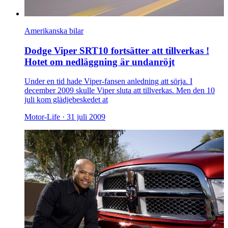
Amerikanska bilar
Dodge Viper SRT10 fortsätter att tillverkas !
Hotet om nedläggning är undanröjt
Under en tid hade Viper-fansen anledning att sörja. I
december 2009 skulle Viper sluta att tillverkas. Men den 10
juli kom glädjebeskedet at
Motor-Life ·
31 juli 2009