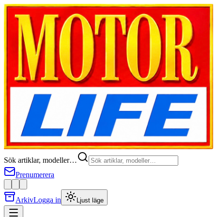
Sök artiklar, modeller…
Prenumerera
Arkiv
Logga in
Ljust läge