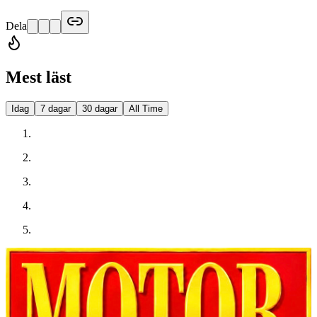
Dela
Mest läst
Idag
7 dagar
30 dagar
All Time