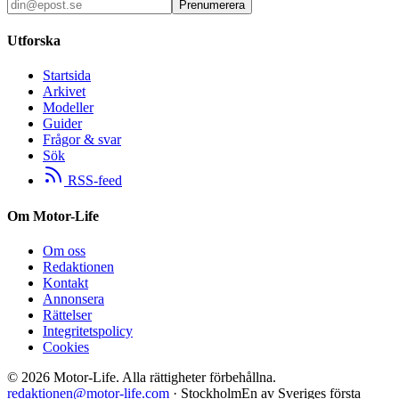
Prenumerera
Utforska
Startsida
Arkivet
Modeller
Guider
Frågor & svar
Sök
RSS-feed
Om Motor-Life
Om oss
Redaktionen
Kontakt
Annonsera
Rättelser
Integritetspolicy
Cookies
©
2026
Motor-Life.
Alla rättigheter förbehållna.
redaktionen@motor-life.com
· Stockholm
En av Sveriges första