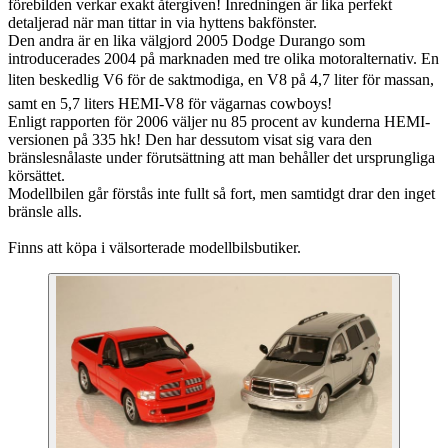
förebilden verkar exakt återgiven! Inredningen är lika perfekt
detaljerad när man tittar in via hyttens bakfönster.
Den andra är en lika välgjord 2005 Dodge Durango som
introducerades 2004 på marknaden med tre olika motoralternativ. En
liten beskedlig V6 för de saktmodiga, en V8 på 4,7 liter för massan,
samt en 5,7 liters HEMI-V8 för vägarnas cowboys!
Enligt rapporten för 2006 väljer nu 85 procent av kunderna HEMI-
versionen på 335 hk! Den har dessutom visat sig vara den
bränslesnålaste under förutsättning att man behåller det ursprungliga
körsättet.
Modellbilen går förstås inte fullt så fort, men samtidgt drar den inget
bränsle alls.
Finns att köpa i välsorterade modellbilsbutiker.