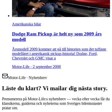
Amerikanska bilar
Dodge Ram Pickup är helt ny som 2009 års
modell
Årsmodell 2009 kommer att gå till historien som det tuffaste
modellåret i amerikansk pickup-historia! Dodge, Ford,
Chevrolet och GMC visar a
Motor-Life ·
2 september 2008
Motor-Life · Nyhetsbrev
Läste du klart? Vi mailar dig nästa story.
Prenumerera på Motor-Life:s nyhetsbrev — vecka efter vecka får du
klassikerna, guiderna och nyheterna som Sveriges bilentusiaster
pratar om.