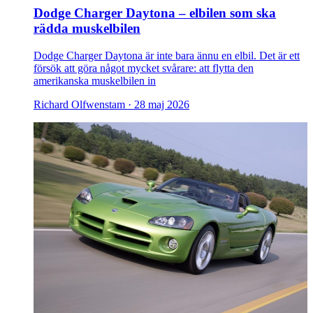
Dodge Charger Daytona – elbilen som ska
rädda muskelbilen
Dodge Charger Daytona är inte bara ännu en elbil. Det är ett
försök att göra något mycket svårare: att flytta den
amerikanska muskelbilen in
Richard Olfwenstam ·
28 maj 2026