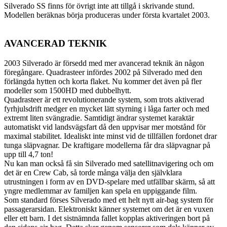
Silverado SS finns för övrigt inte att tillgå i skrivande stund.
Modellen beräknas börja produceras under första kvartalet 2003.
AVANCERAD TEKNIK
2003 Silverado är försedd med mer avancerad teknik än någon
föregångare. Quadrasteer infördes 2002 på Silverado med den
förlängda hytten och korta flaket. Nu kommer det även på fler
modeller som 1500HD med dubbelhytt.
Quadrasteer är ett revolutionerande system, som trots aktiverad
fyrhjulsdrift medger en mycket lätt styrning i låga farter och med
extremt liten svängradie. Samtidigt ändrar systemet karaktär
automatiskt vid landsvägsfart då den uppvisar mer motstånd för
maximal stabilitet. Idealiskt inte minst vid de tillfällen fordonet drar
tunga släpvagnar. De kraftigare modellerna får dra släpvagnar på
upp till 4,7 ton!
Nu kan man också få sin Silverado med satellitnavigering och om
det är en Crew Cab, så torde många välja den självklara
utrustningen i form av en DVD-spelare med utfällbar skärm, så att
yngre medlemmar av familjen kan spela en uppiggande film.
Som standard förses Silverado med ett helt nytt air-bag system för
passagerarsidan. Elektroniskt känner systemet om det är en vuxen
eller ett barn. I det sistnämnda fallet kopplas aktiveringen bort på