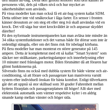
den sidans air-bag. Detta sker genom sensorer som dels känner av
personens vikt, dels på vilken nivå och hur mycket av
säkerhetsbältet som används.
På vissa modeller kan man också få ett air-bag system kallat SDM.
Detta utlöser inte vid småkrockar i låga farter. En sensor i fronten
känner dessutom av om steg ett eller steg två skall användas vid en
krock. Det vill säga hur stort krockvåldet är och anpassar skyddet
därefter!
På den nyformade instrumentpanelen kan man avläsa inte mindre än
34 olika systemfunktioner och det varnas både för dörrar som inte är
ordentligt stängda, eller om det finns risk för isbelagd körbana.
På flera modeller har man monterat en större generator på 145
ampere. Detta är kompletterat med ett så kallat "Smart System" som
släcker ner strålkastare, parkeringslampor och innerbelysning efter
10 minuter med frånslagen motor. Bilen förutsätter då att föraren har
glömt funktionerna på.
Silverado finns nu också med dubbla system för både värme och air-
conditioning, så att förare och passagerare kan manövrera varsitt
system efter individuell önskan för bästa komfort. Enligt tillverkaren
går det att uppnå så stor skillnad som 30 grader Fahrenheit mellan
hyttens förarplats och passagerarplatsen till höger! Allt sker med
elektronisk automatik som värmer respektive kyler i en aldrig
sinande kamp mellan vänster och höger sida.