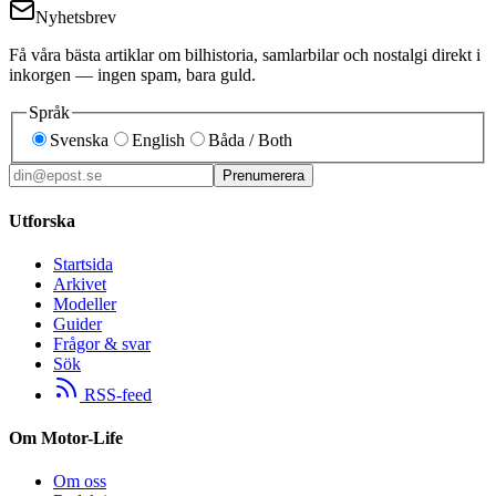
Nyhetsbrev
Få våra bästa artiklar om bilhistoria, samlarbilar och nostalgi direkt i
inkorgen — ingen spam, bara guld.
Språk
Svenska
English
Båda / Both
Prenumerera
Utforska
Startsida
Arkivet
Modeller
Guider
Frågor & svar
Sök
RSS-feed
Om Motor-Life
Om oss