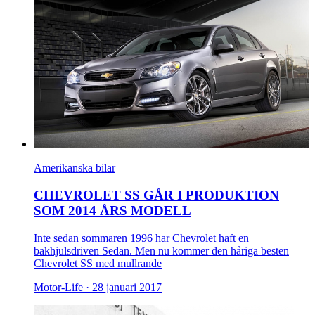
Amerikanska bilar
CHEVROLET SS GÅR I PRODUKTION
SOM 2014 ÅRS MODELL
Inte sedan sommaren 1996 har Chevrolet haft en
bakhjulsdriven Sedan. Men nu kommer den håriga besten
Chevrolet SS med mullrande
Motor-Life ·
28 januari 2017