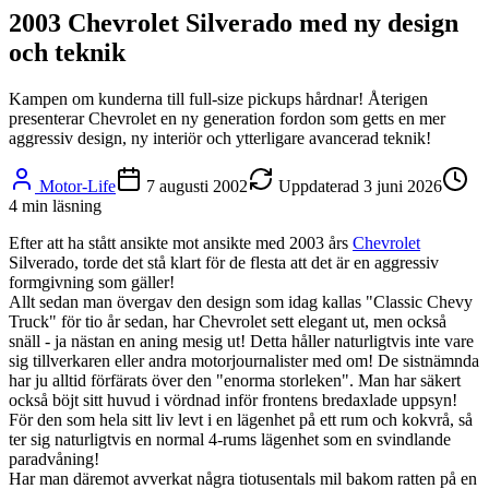
2003 Chevrolet Silverado med ny design
och teknik
Kampen om kunderna till full-size pickups hårdnar! Återigen
presenterar Chevrolet en ny generation fordon som getts en mer
aggressiv design, ny interiör och ytterligare avancerad teknik!
Motor-Life
7 augusti 2002
Uppdaterad
3 juni 2026
4
min läsning
Efter att ha stått ansikte mot ansikte med 2003 års
Chevrolet
Silverado, torde det stå klart för de flesta att det är en aggressiv
formgivning som gäller!
Allt sedan man övergav den design som idag kallas "Classic Chevy
Truck" för tio år sedan, har Chevrolet sett elegant ut, men också
snäll - ja nästan en aning mesig ut! Detta håller naturligtvis inte vare
sig tillverkaren eller andra motorjournalister med om! De sistnämnda
har ju alltid förfärats över den "enorma storleken". Man har säkert
också böjt sitt huvud i vördnad inför frontens bredaxlade uppsyn!
För den som hela sitt liv levt i en lägenhet på ett rum och kokvrå, så
ter sig naturligtvis en normal 4-rums lägenhet som en svindlande
paradvåning!
Har man däremot avverkat några tiotusentals mil bakom ratten på en