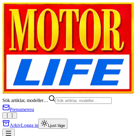
Sök artiklar, modeller…
Prenumerera
Arkiv
Logga in
Ljust läge