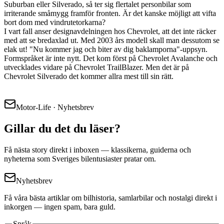
Suburban eller Silverado, så ter sig flertalet personbilar som
irriterande småmygg framför fronten. Är det kanske möjligt att vifta
bort dom med vindrutetorkarna?
I vart fall anser designavdelningen hos Chevrolet, att det inte räcker
med att se bredaxlad ut. Med 2003 års modell skall man dessutom se
elak ut! "Nu kommer jag och biter av dig baklamporna"-uppsyn.
Formspråket är inte nytt. Det kom först på Chevrolet Avalanche och
utvecklades vidare på Chevrolet TrailBlazer. Men det är på
Chevrolet Silverado det kommer allra mest till sin rätt.
Motor-Life · Nyhetsbrev
Gillar du det du läser?
Få nästa story direkt i inboxen — klassikerna, guiderna och
nyheterna som Sveriges bilentusiaster pratar om.
Nyhetsbrev
Få våra bästa artiklar om bilhistoria, samlarbilar och nostalgi direkt i
inkorgen — ingen spam, bara guld.
Språk