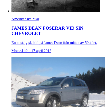
Amerikanska bilar
JAMES DEAN POSERAR VID SIN
CHEVROLET
En nostalgisk bild på James Dean från mitten av 50-talet.
Motor-Life ·
17 april 2013