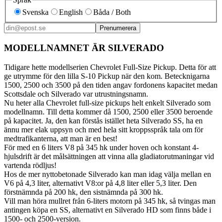
Svenska
English
Båda / Both
Prenumerera
MODELLNAMNET ÄR SILVERADO
Tidigare hette modellserien Chevrolet Full-Size Pickup. Detta för att
ge utrymme för den lilla S-10 Pickup när den kom. Betecknigarna
1500, 2500 och 3500 på den tiden angav fordonens kapacitet medan
Scottsdale och Silverado var utrustningsnamn.
Nu heter alla Chevrolet full-size pickups helt enkelt Silverado som
modellnamn. Till detta kommer då 1500, 2500 eller 3500 beroende
på kapacitet. Ja, den kan förstås istället heta Silverado SS, ha en
ännu mer elak uppsyn och med hela sitt kroppsspråk tala om för
medtrafikanterna, att man är en best!
För med en 6 liters V8 på 345 hk under hoven och konstant 4-
hjulsdrift är det målsättningen att vinna alla gladiatorutmaningar vid
vartenda rödljus!
Hos de mer nyttobetonade Silverado kan man idag välja mellan en
V6 på 4,3 liter, alternativt V8:or på 4,8 liter eller 5,3 liter. Den
förstnämnda på 200 hk, den sistnämnda på 300 hk.
Vill man höra mullret från 6-liters motorn på 345 hk, så tvingas man
antingen köpa en SS, alternativt en Silverado HD som finns både i
1500- och 2500-version.