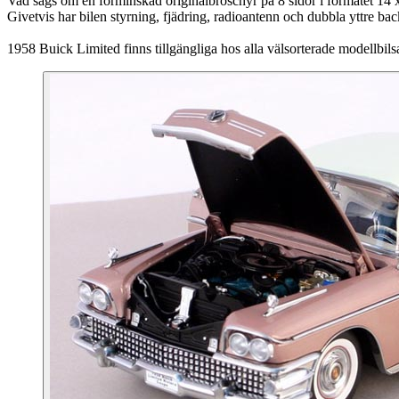
Vad sägs om en förminskad originalbroschyr på 8 sidor i formatet 14 
Givetvis har bilen styrning, fjädring, radioantenn och dubbla yttre bac
1958 Buick Limited finns tillgängliga hos alla välsorterade modellbilsa