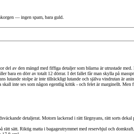
i inkorgen — ingen spam, bara guld.
r del av den mängd med fiffiga detaljer som bilarna är utrustade med. Men
ller bara en dörr av totalt 12 dörrar. I det fallet får man skylla på massp
lutande stolpe är inte tillräckligt lutande och själva vindrutan är aning
tta skall inte ses som någon egentlig kritik - och felet är marginellt. Men 
ande detaljerat. Motorn lackerad i rätt färgnyans, rätt sorts dekal på l
 rätt sätt. Riktig matta i bagageutrymmet med reservhjul och domkraft