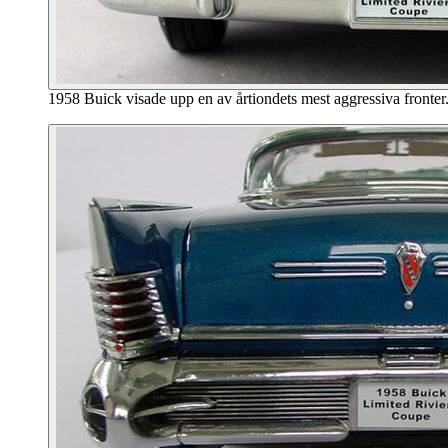
1958 Buick visade upp en av årtiondets mest aggressiva fronter