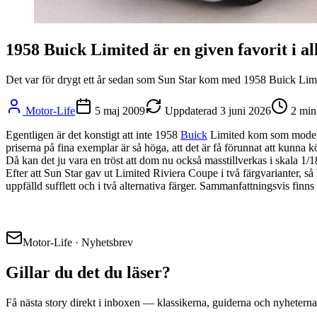
1958 Buick Limited är en given favorit i al
Det var för drygt ett år sedan som Sun Star kom med 1958 Buick Limi
Motor-Life
5 maj 2009
Uppdaterad
3 juni 2026
2
min
Egentligen är det konstigt att inte 1958
Buick
Limited kom som modellbil
priserna på fina exemplar är så höga, att det är få förunnat att kunna k
Då kan det ju vara en tröst att dom nu också masstillverkas i skala 1/
Efter att Sun Star gav ut Limited Riviera Coupe i två färgvarianter,
uppfälld sufflett och i två alternativa färger. Sammanfattningsvis finns 
Motor-Life · Nyhetsbrev
Gillar du det du läser?
Få nästa story direkt i inboxen — klassikerna, guiderna och nyheterna