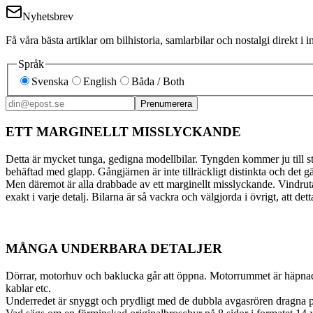
Nyhetsbrev
Få våra bästa artiklar om bilhistoria, samlarbilar och nostalgi direkt 
Språk
Svenska
English
Båda / Both
Prenumerera
ETT MARGINELLT MISSLYCKANDE
Detta är mycket tunga, gedigna modellbilar. Tyngden kommer ju till sto
behäftad med glapp. Gångjärnen är inte tillräckligt distinkta och det gä
Men däremot är alla drabbade av ett marginellt misslyckande. Vindrutans 
exakt i varje detalj. Bilarna är så vackra och välgjorda i övrigt, att de
MÅNGA UNDERBARA DETALJER
Dörrar, motorhuv och baklucka går att öppna. Motorrummet är häpnadsväck
kablar etc.
Underredet är snyggt och prydligt med de dubbla avgasrören dragna på