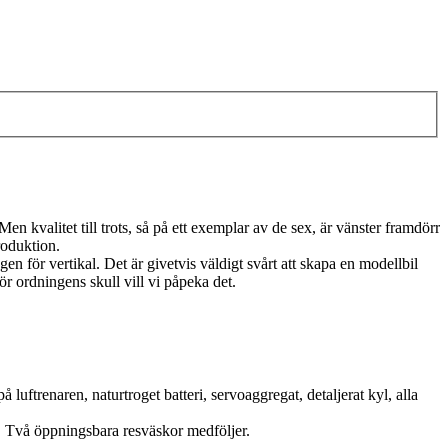
 kvalitet till trots, så på ett exemplar av de sex, är vänster framdörr
roduktion.
en för vertikal. Det är givetvis väldigt svårt att skapa en modellbil
för ordningens skull vill vi påpeka det.
uftrenaren, naturtroget batteri, servoaggregat, detaljerat kyl, alla
. Två öppningsbara resväskor medföljer.