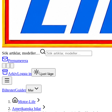
Sök artiklar, modeller…
Prenumerera
Arkiv
Logga in
Ljust läge
Biltester
Guider
Mer
Motor-Life
Amerikanska bilar