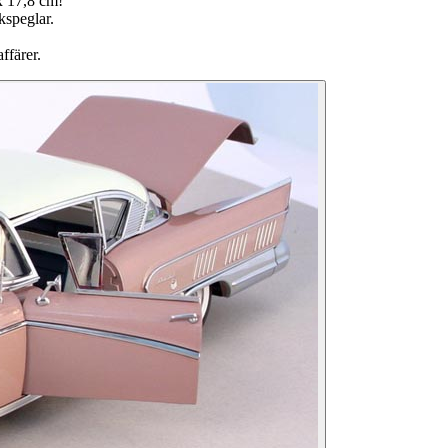
x 17,8 cm!
kspeglar.
ffärer.