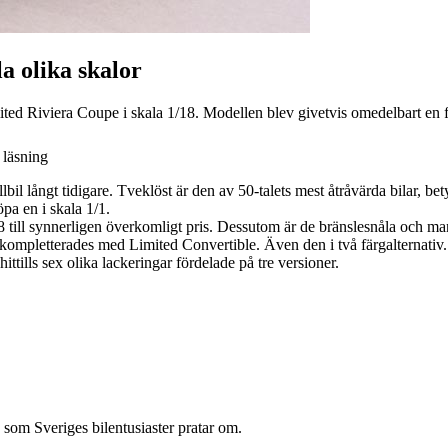
la olika skalor
ted Riviera Coupe i skala 1/18. Modellen blev givetvis omedelbart en 
 läsning
 långt tidigare. Tveklöst är den av 50-talets mest åtråvärda bilar, betyd
öpa en i skala 1/1.
18 till synnerligen överkomligt pris. Dessutom är de bränslesnåla och man
 så kompletterades med Limited Convertible. Även den i två färgalterna
hittills sex olika lackeringar fördelade på tre versioner.
 som Sveriges bilentusiaster pratar om.