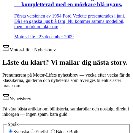
— kompletterad med en mörkare blå nyans.
Första versionen av 1954 Ford Vedette presenterades i juni.
Då i en ganska ljus blå färg. Nu kommer samma modellbil,
men i mörkare blå, som
Motor-Life ·
23 december 2009
Motor-Life · Nyhetsbrev
Läste du klart? Vi mailar dig nästa story.
Prenumerera på Motor-Life:s nyhetsbrev — vecka efter vecka får du
klassikerna, guiderna och nyheterna som Sveriges bilentusiaster
pratar om.
Nyhetsbrev
Få våra bästa artiklar om bilhistoria, samlarbilar och nostalgi direkt i
inkorgen — ingen spam, bara guld.
Språk
Svenska
English
Båda / Both