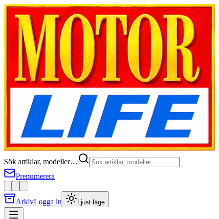
Sök artiklar, modeller…
Prenumerera
Arkiv
Logga in
Ljust läge