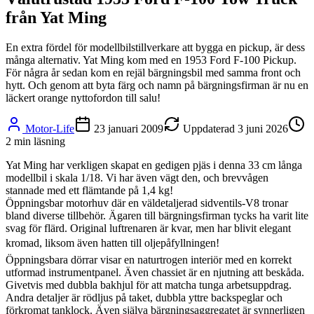
från Yat Ming
En extra fördel för modellbilstillverkare att bygga en pickup, är dess
många alternativ. Yat Ming kom med en 1953 Ford F-100 Pickup.
För några år sedan kom en rejäl bärgningsbil med samma front och
hytt. Och genom att byta färg och namn på bärgningsfirman är nu en
läckert orange nyttofordon till salu!
Motor-Life
23 januari 2009
Uppdaterad
3 juni 2026
2
min läsning
Yat Ming har verkligen skapat en gedigen pjäs i denna 33 cm långa
modellbil i skala 1/18. Vi har även vägt den, och brevvågen
stannade med ett flämtande på 1,4 kg!
Öppningsbar motorhuv där en väldetaljerad sidventils-V8 tronar
bland diverse tillbehör. Ägaren till bärgningsfirman tycks ha varit lite
svag för flärd. Original luftrenaren är kvar, men har blivit elegant
kromad, liksom även hatten till oljepåfyllningen!
Öppningsbara dörrar visar en naturtrogen interiör med en korrekt
utformad instrumentpanel. Även chassiet är en njutning att beskåda.
Givetvis med dubbla bakhjul för att matcha tunga arbetsuppdrag.
Andra detaljer är rödljus på taket, dubbla yttre backspeglar och
förkromat tanklock. Även själva bärgningsaggregatet är synnerligen