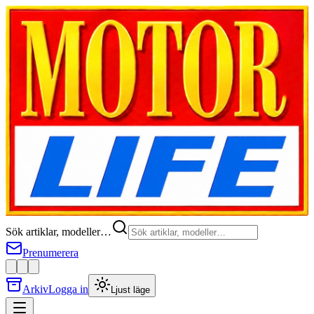
Sök artiklar, modeller…
Prenumerera
Arkiv
Logga in
Ljust läge