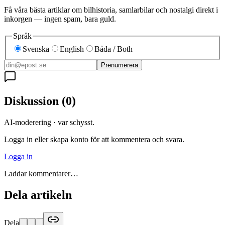
Få våra bästa artiklar om bilhistoria, samlarbilar och nostalgi direkt i
inkorgen — ingen spam, bara guld.
Språk
Svenska
English
Båda / Both
Prenumerera
Diskussion
(
0
)
AI-moderering · var schysst.
Logga in eller skapa konto för att kommentera och svara.
Logga in
Laddar kommentarer…
Dela artikeln
Dela