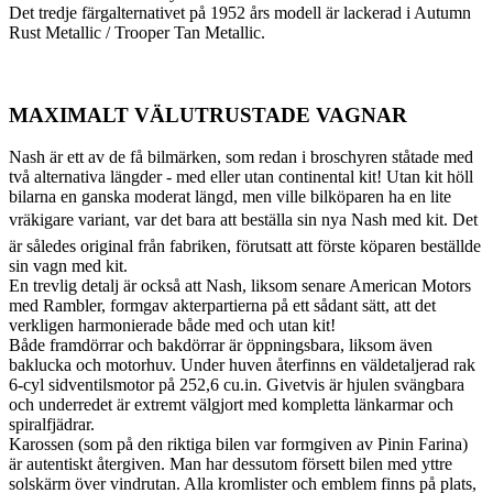
Det tredje färgalternativet på 1952 års modell är lackerad i Autumn
Rust Metallic / Trooper Tan Metallic.
MAXIMALT VÄLUTRUSTADE VAGNAR
Nash är ett av de få bilmärken, som redan i broschyren ståtade med
två alternativa längder - med eller utan continental kit! Utan kit höll
bilarna en ganska moderat längd, men ville bilköparen ha en lite
vräkigare variant, var det bara att beställa sin nya Nash med kit. Det
är således original från fabriken, förutsatt att förste köparen beställde
sin vagn med kit.
En trevlig detalj är också att Nash, liksom senare American Motors
med Rambler, formgav akterpartierna på ett sådant sätt, att det
verkligen harmonierade både med och utan kit!
Både framdörrar och bakdörrar är öppningsbara, liksom även
baklucka och motorhuv. Under huven återfinns en väldetaljerad rak
6-cyl sidventilsmotor på 252,6 cu.in. Givetvis är hjulen svängbara
och underredet är extremt välgjort med kompletta länkarmar och
spiralfjädrar.
Karossen (som på den riktiga bilen var formgiven av Pinin Farina)
är autentiskt återgiven. Man har dessutom försett bilen med yttre
solskärm över vindrutan. Alla kromlister och emblem finns på plats,