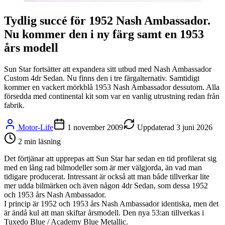
Tydlig succé för 1952 Nash Ambassador.
Nu kommer den i ny färg samt en 1953
års modell
Sun Star fortsätter att expandera sitt utbud med Nash Ambassador
Custom 4dr Sedan. Nu finns den i tre färgalternativ. Samtidigt
kommer en vackert mörkblå 1953 Nash Ambassador dessutom. Alla
försedda med continental kit som var en vanlig utrustning redan från
fabrik.
Motor-Life
1 november 2009
Uppdaterad
3 juni 2026
2
min läsning
Det förtjänar att upprepas att Sun Star har sedan en tid profilerat sig
med en lång rad bilmodeller som är mer välgjorda, än vad man
tidigare producerat. Intressant är också att man både tillverkar lite
mer udda bilmärken och även någon 4dr Sedan, som dessa 1952
och 1953 års Nash Ambassador.
I princip är 1952 och 1953 års Nash Ambassador identiska, men det
är ändå kul att man skiftar årsmodell. Den nya 53:an tillverkas i
Tuxedo Blue / Academy Blue Metallic.