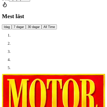
Mest läst
Idag
7 dagar
30 dagar
All Time