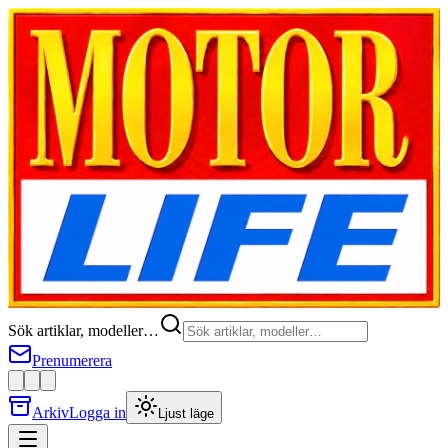
Sök artiklar, modeller…
Prenumerera
Arkiv
Logga in
Ljust läge