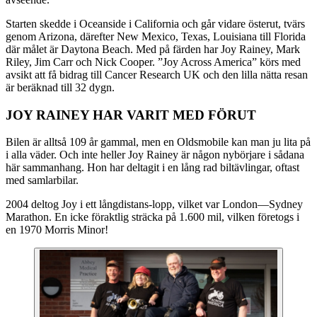
Starten skedde i Oceanside i California och går vidare österut, tvärs
genom Arizona, därefter New Mexico, Texas, Louisiana till Florida
där målet är Daytona Beach. Med på färden har Joy Rainey, Mark
Riley, Jim Carr och Nick Cooper. ”Joy Across America” körs med
avsikt att få bidrag till Cancer Research UK och den lilla nätta resan
är beräknad till 32 dygn.
JOY RAINEY HAR VARIT MED FÖRUT
Bilen är alltså 109 år gammal, men en Oldsmobile kan man ju lita på
i alla väder. Och inte heller Joy Rainey är någon nybörjare i sådana
här sammanhang. Hon har deltagit i en lång rad biltävlingar, oftast
med samlarbilar.
2004 deltog Joy i ett långdistans-lopp, vilket var London—Sydney
Marathon. En icke föraktlig sträcka på 1.600 mil, vilken företogs i
en 1970 Morris Minor!