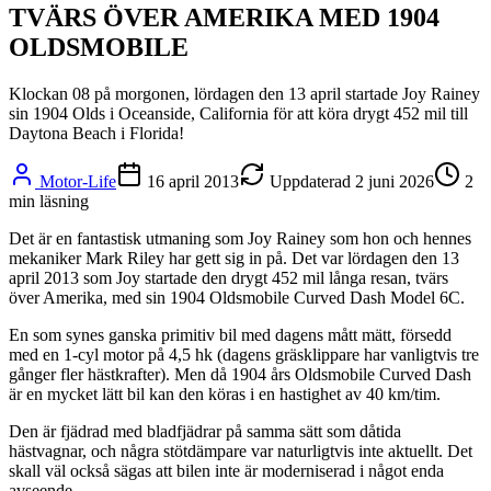
TVÄRS ÖVER AMERIKA MED 1904
OLDSMOBILE
Klockan 08 på morgonen, lördagen den 13 april startade Joy Rainey
sin 1904 Olds i Oceanside, California för att köra drygt 452 mil till
Daytona Beach i Florida!
Motor-Life
16 april 2013
Uppdaterad
2 juni 2026
2
min läsning
Det är en fantastisk utmaning som Joy Rainey som hon och hennes
mekaniker Mark Riley har gett sig in på. Det var lördagen den 13
april 2013 som Joy startade den drygt 452 mil långa resan, tvärs
över Amerika, med sin 1904 Oldsmobile Curved Dash Model 6C.
En som synes ganska primitiv bil med dagens mått mätt, försedd
med en 1-cyl motor på 4,5 hk (dagens gräsklippare har vanligtvis tre
gånger fler hästkrafter). Men då 1904 års Oldsmobile Curved Dash
är en mycket lätt bil kan den köras i en hastighet av 40 km/tim.
Den är fjädrad med bladfjädrar på samma sätt som dåtida
hästvagnar, och några stötdämpare var naturligtvis inte aktuellt. Det
skall väl också sägas att bilen inte är moderniserad i något enda
avseende.