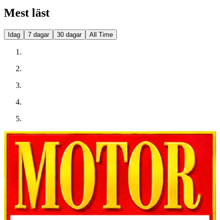
Mest läst
Idag
7 dagar
30 dagar
All Time