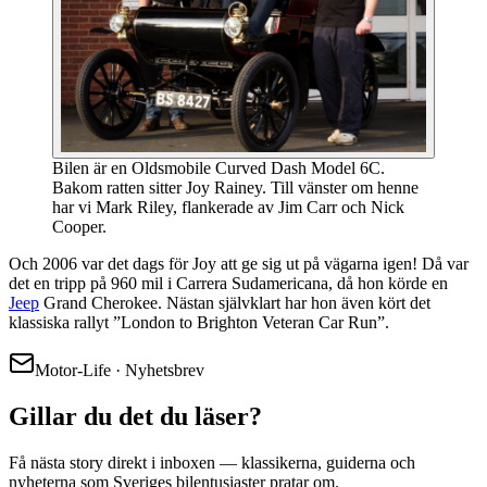
Bilen är en Oldsmobile Curved Dash Model 6C.
Bakom ratten sitter Joy Rainey. Till vänster om henne
har vi Mark Riley, flankerade av Jim Carr och Nick
Cooper.
Och 2006 var det dags för Joy att ge sig ut på vägarna igen! Då var
det en tripp på 960 mil i Carrera Sudamericana, då hon körde en
Jeep
Grand Cherokee. Nästan självklart har hon även kört det
klassiska rallyt ”London to Brighton Veteran Car Run”.
Motor-Life · Nyhetsbrev
Gillar du det du läser?
Få nästa story direkt i inboxen — klassikerna, guiderna och
nyheterna som Sveriges bilentusiaster pratar om.