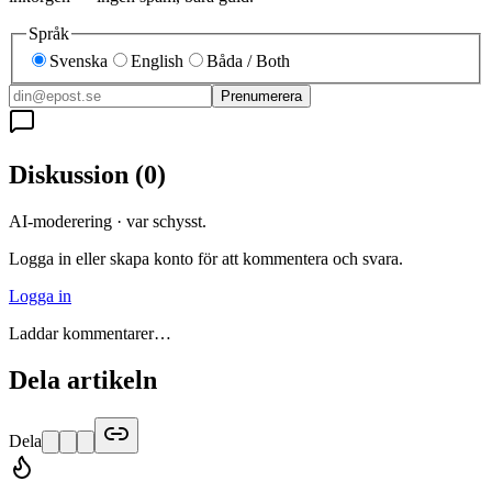
Språk
Svenska
English
Båda / Both
Prenumerera
Diskussion
(
0
)
AI-moderering · var schysst.
Logga in eller skapa konto för att kommentera och svara.
Logga in
Laddar kommentarer…
Dela artikeln
Dela