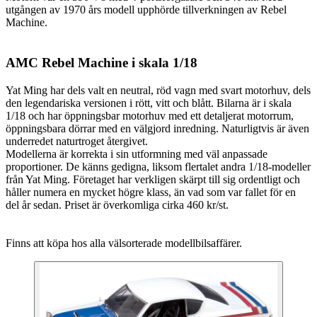
utgången av 1970 års modell upphörde tillverkningen av Rebel
Machine.
AMC Rebel Machine i skala 1/18
Yat Ming har dels valt en neutral, röd vagn med svart motorhuv, dels
den legendariska versionen i rött, vitt och blått. Bilarna är i skala
1/18 och har öppningsbar motorhuv med ett detaljerat motorrum,
öppningsbara dörrar med en välgjord inredning. Naturligtvis är även
underredet naturtroget återgivet.
Modellerna är korrekta i sin utformning med väl anpassade
proportioner. De känns gedigna, liksom flertalet andra 1/18-modeller
från Yat Ming. Företaget har verkligen skärpt till sig ordentligt och
håller numera en mycket högre klass, än vad som var fallet för en
del år sedan. Priset är överkomliga cirka 460 kr/st.
Finns att köpa hos alla välsorterade modellbilsaffärer.