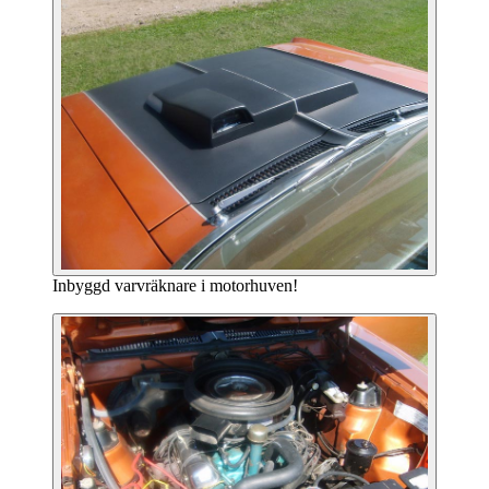
Inbyggd varvräknare i motorhuven!