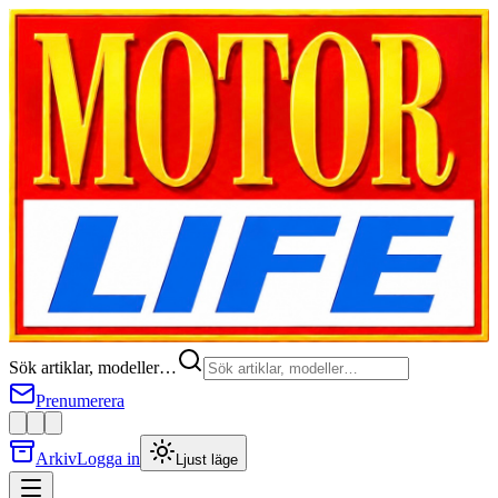
Sök artiklar, modeller…
Prenumerera
Arkiv
Logga in
Ljust läge