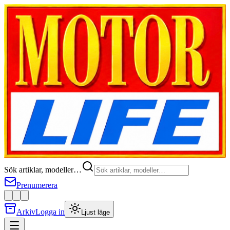
Sök artiklar, modeller…
Prenumerera
Arkiv
Logga in
Ljust läge