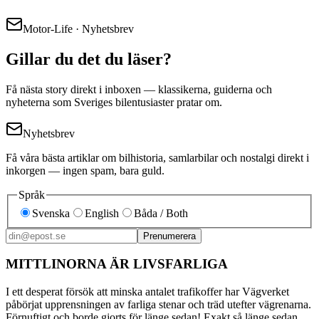
Motor-Life · Nyhetsbrev
Gillar du det du läser?
Få nästa story direkt i inboxen — klassikerna, guiderna och
nyheterna som Sveriges bilentusiaster pratar om.
Nyhetsbrev
Få våra bästa artiklar om bilhistoria, samlarbilar och nostalgi direkt i
inkorgen — ingen spam, bara guld.
Språk
Svenska
English
Båda / Both
Prenumerera
MITTLINORNA ÄR LIVSFARLIGA
I ett desperat försök att minska antalet trafikoffer har Vägverket
påbörjat upprensningen av farliga stenar och träd utefter vägrenarna.
Förnuftigt och borde gjorts för länge sedan! Exakt så länge sedan,