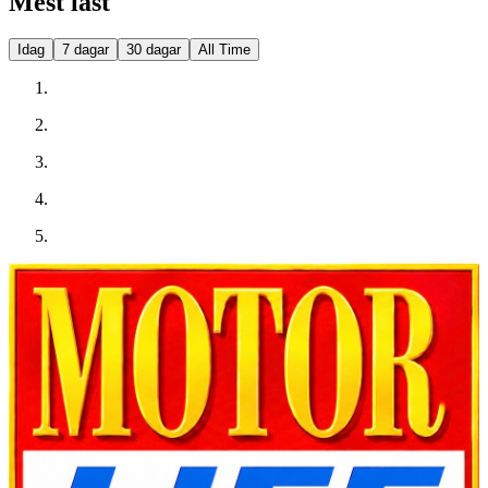
Mest läst
Idag
7 dagar
30 dagar
All Time