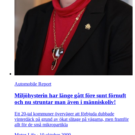
Automobile Report
Miljöhysterin har länge gått före sunt förnuft
och nu struntar man även i människoliv!
Ett 20-tal kommuner överväger att förbjuda dubbade
vinterdäck på grund av ökat slitage på vägarna, men framför
allt för de små mikropartikla
Motor-Life ·
10 oktober 2009