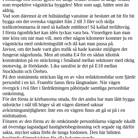
som respektive vägsträcka byggdes! Men som sagt, bättre sent än
aldrig.
Vad som däremot är ett fullständigt vansinne är beslutet att bit för bit
bygga om det svenska vägnätet från 2 till 3 filer och skilja
trafikströmmarna åt med så kallade mittlinor! Så kallad trefältsväg.
I första ögonblicket kan idén tyckas vara bra. Visserligen kan man
inte köra om när man vill, men efter någon kilometer kommer ju en
vägsträcka med omkörningsfält och då kan man passa på.
Javisst, om det hade varit gles trafik så hade kanske möjligen det
fungerat någorlunda. Men att utsätta E4 för en sådan idiotisk
konstruktion på en sträckning i Småland mellan sektioner med riktig
motorväg, är förödande. Lika sanslöst är det på E18 mellan
Stockholm och Örebro.
På den sistnämnda sträckan låg en av våra redaktionsbilar som fjärde
personbil i en kö. Framför fanns flera långtradare. När vägen
övergick i två filer i färdriktningen påbörjade samtliga personbilar
omkörning.
För det första är körbanorna smala, för det andra har man låtit bygga
sidoräcke i stål till höger så att vägen därmed saknar
avkörningsmöjligheter. Inte ens en vägren finns att gå ut på i en
nödsituation.
Föraren av den första av de omkörande personbilarna vägrade iskallt
att överstiga lagstadgad hastighetsbegränsning och segade sig därför
sakta, mycket sakta förbi de tunga fordonen. Den här bilisten
bestämde därmed takten för alla bakomvarande.