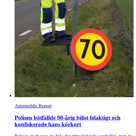
Automobile Report
Polisen bötfällde 90-årig bilist felaktigt och
konfiskerade hans körkort