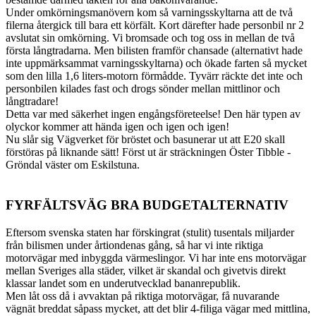
Under omkörningsmanövern kom så varningsskyltarna att de två
filerna återgick till bara ett körfält. Kort därefter hade personbil nr 2
avslutat sin omkörning. Vi bromsade och tog oss in mellan de två
första långtradarna. Men bilisten framför chansade (alternativt hade
inte uppmärksammat varningsskyltarna) och ökade farten så mycket
som den lilla 1,6 liters-motorn förmådde. Tyvärr räckte det inte och
personbilen kilades fast och drogs sönder mellan mittlinor och
långtradare!
Detta var med säkerhet ingen engångsföreteelse! Den här typen av
olyckor kommer att hända igen och igen och igen!
Nu slår sig Vägverket för bröstet och basunerar ut att E20 skall
förstöras på liknande sätt! Först ut är sträckningen Öster Tibble -
Gröndal väster om Eskilstuna.
FYRFÄLTSVÄG BRA BUDGETALTERNATIV
Eftersom svenska staten har förskingrat (stulit) tusentals miljarder
från bilismen under årtiondenas gång, så har vi inte riktiga
motorvägar med inbyggda värmeslingor. Vi har inte ens motorvägar
mellan Sveriges alla städer, vilket är skandal och givetvis direkt
klassar landet som en underutvecklad bananrepublik.
Men låt oss då i avvaktan på riktiga motorvägar, få nuvarande
vägnät breddat såpass mycket, att det blir 4-filiga vägar med mittlina,