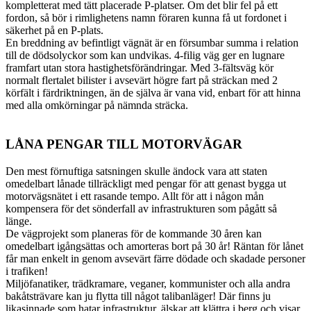
kompletterat med tätt placerade P-platser. Om det blir fel på ett
fordon, så bör i rimlighetens namn föraren kunna få ut fordonet i
säkerhet på en P-plats.
En breddning av befintligt vägnät är en försumbar summa i relation
till de dödsolyckor som kan undvikas. 4-filig väg ger en lugnare
framfart utan stora hastighetsförändringar. Med 3-fältsväg kör
normalt flertalet bilister i avsevärt högre fart på sträckan med 2
körfält i färdriktningen, än de själva är vana vid, enbart för att hinna
med alla omkörningar på nämnda sträcka.
LÅNA PENGAR TILL MOTORVÄGAR
Den mest förnuftiga satsningen skulle ändock vara att staten
omedelbart lånade tillräckligt med pengar för att genast bygga ut
motorvägsnätet i ett rasande tempo. Allt för att i någon mån
kompensera för det sönderfall av infrastrukturen som pågått så
länge.
De vägprojekt som planeras för de kommande 30 åren kan
omedelbart igångsättas och amorteras bort på 30 år! Räntan för lånet
får man enkelt in genom avsevärt färre dödade och skadade personer
i trafiken!
Miljöfanatiker, trädkramare, veganer, kommunister och alla andra
bakåtsträvare kan ju flytta till något talibanläger! Där finns ju
likasinnade som hatar infrastruktur, älskar att klättra i berg och visar