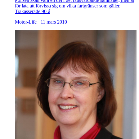
Polisen skall vara en del i det rättsvårdande samhället, men är
för lata att förvissa sig om vilka fartgränser som gäller.
Trakasserade 90-å
Motor-Life ·
11 mars 2010