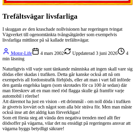
Trefältsvägar livsfarliga
I skuggan av den kraschade nollvisionen har regeringen tvingat
Vägverket till ogenomtänkta tvångsåtgärder som exempelvis
livsfarliga mittlinor på så kallade trefältsvägar.
Motor-Life
4 mars 2002
Uppdaterad
3 juni 2026
4
min läsning
Naturligtvis vill varje sunt tänkande människa att ingen skall vare sig
dödas eller skadas i trafiken. Detta går kanske också att nå om
exempelvis all fordonstrafik förbjöds, eller att man i vart fall införde
den gamla engelska lagen (som skrotades för ca 100 år sedan) där
man föreskrev att en man med röd flagga skulle gå framför varje
automobil i rörelse!
Att däremot ha just en vision - ett drömmål - om noll döda i trafiken
är givetvis lovvärt och något som alla bör sträva för. Men man måste
också inse att det aldrig kan förverkligas!
Som ett första steg att vända den negativa trenden med allt fler
dödsoffer på vägarna, vilar det nu ensidigt på regeringens ansvar att
vägarna byggs betydligt säkrare!