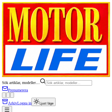
Sök artiklar, modeller…
Prenumerera
Arkiv
Logga in
Ljust läge