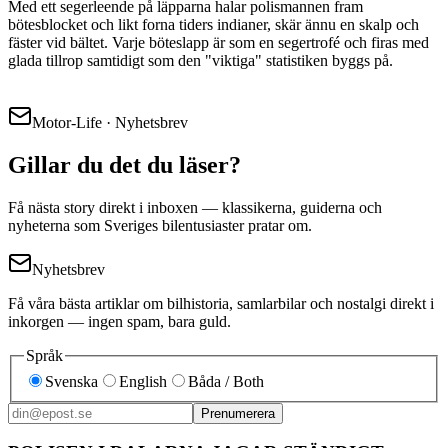
Med ett segerleende på läpparna halar polismannen fram
bötesblocket och likt forna tiders indianer, skär ännu en skalp och
fäster vid bältet. Varje böteslapp är som en segertrofé och firas med
glada tillrop samtidigt som den "viktiga" statistiken byggs på.
Motor-Life · Nyhetsbrev
Gillar du det du läser?
Få nästa story direkt i inboxen — klassikerna, guiderna och
nyheterna som Sveriges bilentusiaster pratar om.
Nyhetsbrev
Få våra bästa artiklar om bilhistoria, samlarbilar och nostalgi direkt i
inkorgen — ingen spam, bara guld.
Språk
Svenska
English
Båda / Both
Prenumerera