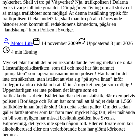
nykterhet. Skall vi tro på Vägverket? Nja, trafikpolisen i Dalarna
tycks i varje fall inte göra det. Där pågår en tävling om att skriva ut
så många trafikböter som möjligt! Är denna inställning typisk för
trafikpolisen i hela landet? Ja, skall man tro på alla hårresande
historier som kommit till redaktionens kännedom, pågår en
"landskamp" inom Polisen i Sverige.
Motor-Life
14 november 2009
Uppdaterad
3 juni 2026
4
min läsning
Mycket talar för att det är en riksomfattande tävling mellan de olika
Länstrafikpolisdistrikten, som till och med har fått namnet
"pinnjakten" som operationsnamn inom polisen! Här handlar det
inte om säkerhet, utan istället att visa sig "på styva linan" inför
kollegor i andra distrikt och att få in så mycket pengar som möjligt!
Uppenbarligen ser inte polisen det längre som ett
trafiksäkerhetsarbete. Istället handlar det om statistik, där exempelvis
polisen i Borlänge och Falun har som mål att få nöjet dela ut 1.560
trafikböter innan året är slut! Om detta sedan gäller. Om det sedan
gäller fartfantomer som far fram med mycket hög fart, eller måhända
en bil som nyligen har missat besiktningstiden hos Svensk
Bilprovning, det tycks inte spela någon roll. Eller en förare som kör
alkoholberusad eller om vederbörande bara har glömt körkortet
hemma.