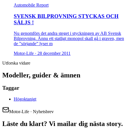
Automobile Report
SVENSK BILPROVNING STYCKAS OCH
SÄLJS !
Nu genomförs det andra steget i styckningen av AB Svensk
Bilprovning. Ännu ett statligt monopol skall gå i graven, men
de ”sörjande” lyser m
Motor-Life ·
28 december 2011
Utforska vidare
Modeller, guider & ämnen
Taggar
Högoktanigt
Motor-Life · Nyhetsbrev
Läste du klart? Vi mailar dig nästa story.