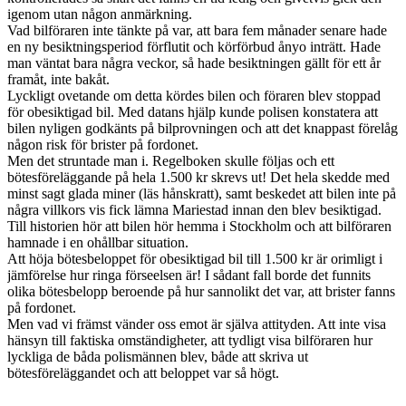
igenom utan någon anmärkning.
Vad bilföraren inte tänkte på var, att bara fem månader senare hade
en ny besiktningsperiod förflutit och körförbud ånyo inträtt. Hade
man väntat bara några veckor, så hade besiktningen gällt för ett år
framåt, inte bakåt.
Lyckligt ovetande om detta kördes bilen och föraren blev stoppad
för obesiktigad bil. Med datans hjälp kunde polisen konstatera att
bilen nyligen godkänts på bilprovningen och att det knappast förelåg
någon risk för brister på fordonet.
Men det struntade man i. Regelboken skulle följas och ett
bötesföreläggande på hela 1.500 kr skrevs ut! Det hela skedde med
minst sagt glada miner (läs hånskratt), samt beskedet att bilen inte på
några villkors vis fick lämna Mariestad innan den blev besiktigad.
Till historien hör att bilen hör hemma i Stockholm och att bilföraren
hamnade i en ohållbar situation.
Att höja bötesbeloppet för obesiktigad bil till 1.500 kr är orimligt i
jämförelse hur ringa förseelsen är! I sådant fall borde det funnits
olika bötesbelopp beroende på hur sannolikt det var, att brister fanns
på fordonet.
Men vad vi främst vänder oss emot är själva attityden. Att inte visa
hänsyn till faktiska omständigheter, att tydligt visa bilföraren hur
lyckliga de båda polismännen blev, både att skriva ut
bötesföreläggandet och att beloppet var så högt.