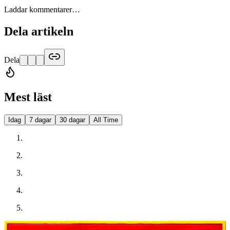
Laddar kommentarer…
Dela artikeln
Dela
Mest läst
Idag
7 dagar
30 dagar
All Time