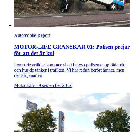
Automobile Report
MOTOR-LIFE GRANSKAR 01: Polisen prejar
för att det är kul
I en serie artiklar kommer vi att belysa polisens uppträdande
och hur de tänker i trafiken. Vi har redan berört ämnet, men
det förtjänar en
Motor-Life ·
9 september 2012