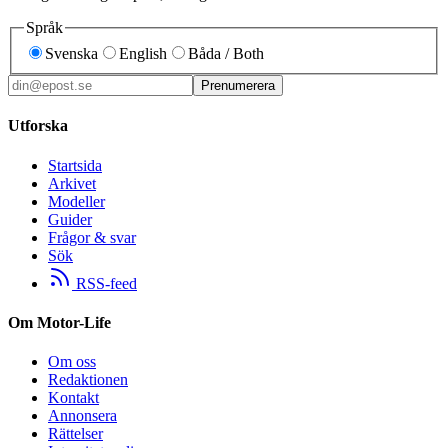
Språk
Svenska
English
Båda / Both
Prenumerera
Utforska
Startsida
Arkivet
Modeller
Guider
Frågor & svar
Sök
RSS-feed
Om Motor-Life
Om oss
Redaktionen
Kontakt
Annonsera
Rättelser