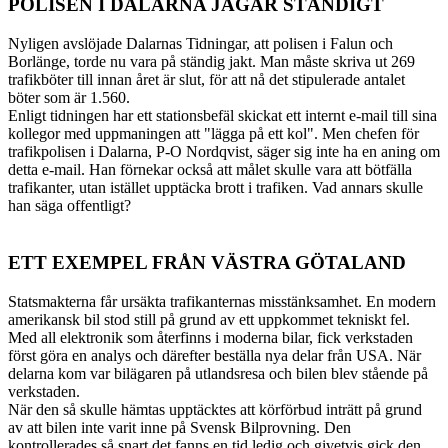
POLISEN I DALARNA JAGAR STÄNDIGT
Nyligen avslöjade Dalarnas Tidningar, att polisen i Falun och
Borlänge, torde nu vara på ständig jakt. Man måste skriva ut 269
trafikböter till innan året är slut, för att nå det stipulerade antalet
böter som är 1.560.
Enligt tidningen har ett stationsbefäl skickat ett internt e-mail till sina
kollegor med uppmaningen att "lägga på ett kol". Men chefen för
trafikpolisen i Dalarna, P-O Nordqvist, säger sig inte ha en aning om
detta e-mail. Han förnekar också att målet skulle vara att bötfälla
trafikanter, utan istället upptäcka brott i trafiken. Vad annars skulle
han säga offentligt?
ETT EXEMPEL FRÅN VÄSTRA GÖTALAND
Statsmakterna får ursäkta trafikanternas misstänksamhet. En modern
amerikansk bil stod still på grund av ett uppkommet tekniskt fel.
Med all elektronik som återfinns i moderna bilar, fick verkstaden
först göra en analys och därefter beställa nya delar från USA. När
delarna kom var bilägaren på utlandsresa och bilen blev stående på
verkstaden.
När den så skulle hämtas upptäcktes att körförbud inträtt på grund
av att bilen inte varit inne på Svensk Bilprovning. Den
kontrollerades så snart det fanns en tid ledig och givetvis gick den