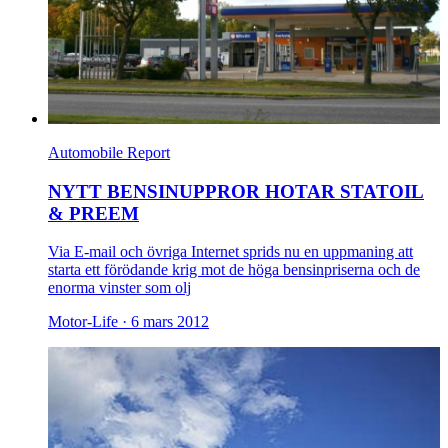
Automobile Report
NYTT BENSINUPPROR HOTAR STATOIL
& PREEM
Via E-mail och övriga Internet sprids nu en uppmaning att
starta ett förödande krig mot de höga bensinpriserna och de
enorma vinster som olj
Motor-Life ·
6 mars 2012