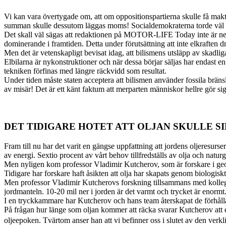
Vi kan vara övertygade om, att om oppositionspartierna skulle få makten
summan skulle dessutom läggas moms! Socialdemokraterna torde väl var
Det skall väl sägas att redaktionen på MOTOR-LIFE Today inte är negati
dominerande i framtiden. Detta under förutsättning att inte elkraften
Men det är vetenskapligt bevisat idag, att bilismens utsläpp av skadli
Elbilarna är nykonstruktioner och när dessa börjar säljas har endast
tekniken förfinas med längre räckvidd som resultat.
Under tiden måste staten acceptera att bilismen använder fossila bränsl
av misär! Det är ett känt faktum att merparten människor hellre gör si
DET TIDIGARE HOTET ATT OLJAN SKULLE S
Fram till nu har det varit en gängse uppfattning att jordens oljeresurse
av energi. Sextio procent av vårt behov tillfredställs av olja och naturg
Men nyligen kom professor Vladimir Kutcherov, som är forskare i geo
Tidigare har forskare haft åsikten att olja har skapats genom biologis
Men professor Vladimir Kutcherovs forskning tillsammans med kollegor vi
jordmanteln. 10-20 mil ner i jorden är det varmt och trycket är enormt
I en tryckkammare har Kutcherov och hans team återskapat de förhålla
På frågan hur länge som oljan kommer att räcka svarar Kutcherov att det k
oljeepoken. Tvärtom anser han att vi befinner oss i slutet av den verkli