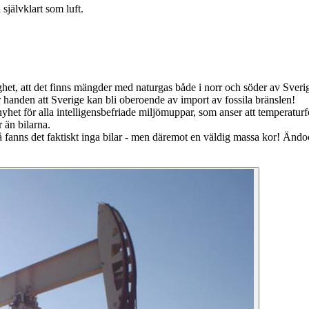
 självklart som luft.
het, att det finns mängder med naturgas både i norr och söder av Sverig
ör handen att Sverige kan bli oberoende av import av fossila bränslen!
et för alla intelligensbefriade miljömuppar, som anser att temperaturf
 än bilarna.
anns det faktiskt inga bilar - men däremot en väldig massa kor! Ändock sk