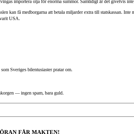
tvingas importera olja för enorma summor. Samtidigt är det givetvis inte
slen kan få medborgarna att betala miljarder extra till statskassan. Inte m
 varit USA.
 som Sveriges bilentusiaster pratar om.
i inkorgen — ingen spam, bara guld.
RÖRAN FÅR MAKTEN!