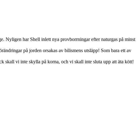
e. Nyligen har Shell inlett nya provborrningar efter naturgas på minst
örändringar på jorden orsakas av bilismens utsläpp! Som bara ett av
all vi inte skylla på korna, och vi skall inte sluta upp att äta kött!