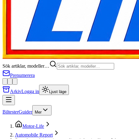
Sök artiklar, modeller…
Prenumerera
Arkiv
Logga in
Ljust läge
Biltester
Guider
Mer
Motor-Life
Automobile Report