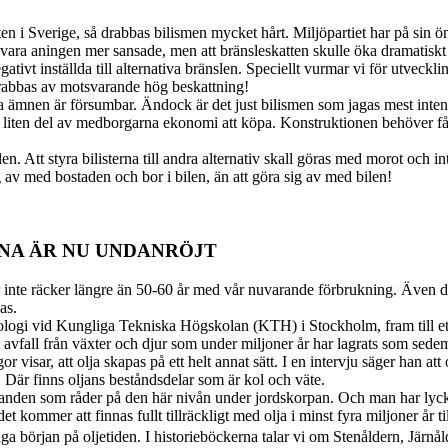
 i Sverige, så drabbas bilismen mycket hårt. Miljöpartiet har på sin öns
a aningen mer sansade, men att bränsleskatten skulle öka dramatiskt to
vt inställda till alternativa bränslen. Speciellt vurmar vi för utveckli
 drabbas av motsvarande hög beskattning!
ga ämnen är försumbar. Ändock är det just bilismen som jagas mest inten
 en liten del av medborgarna ekonomi att köpa. Konstruktionen behöver 
en. Att styra bilisterna till andra alternativ skall göras med morot och 
g av med bostaden och bor i bilen, än att göra sig av med bilen!
INA ÄR NU UNDANRÖJT
r inte räcker längre än 50-60 år med vår nuvarande förbrukning. Även dett
as.
logi vid Kungliga Tekniska Högskolan (KTH) i Stockholm, fram till ett
kt avfall från växter och djur som under miljoner år har lagrats som sed
sar, att olja skapas på ett helt annat sätt. I en intervju säger han att 
. Där finns oljans beståndsdelar som är kol och väte.
nden som råder på den här nivån under jordskorpan. Och man har lyckats
ommer att finnas fullt tillräckligt med olja i minst fyra miljoner år till!
ga början på oljetiden. I historieböckerna talar vi om Stenåldern, Järn