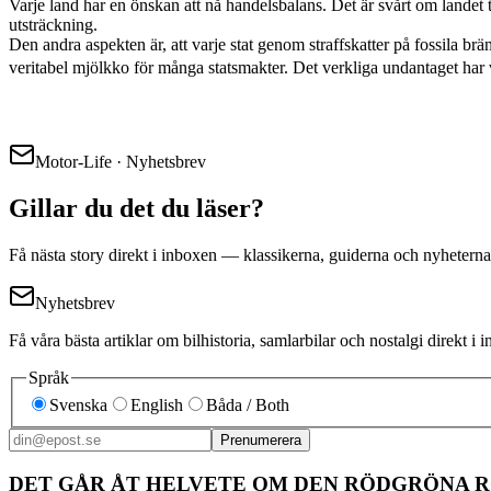
Varje land har en önskan att nå handelsbalans. Det är svårt om landet 
utsträckning.
Den andra aspekten är, att varje stat genom straffskatter på fossila brän
veritabel mjölkko för många statsmakter. Det verkliga undantaget har
Motor-Life · Nyhetsbrev
Gillar du det du läser?
Få nästa story direkt i inboxen — klassikerna, guiderna och nyheterna
Nyhetsbrev
Få våra bästa artiklar om bilhistoria, samlarbilar och nostalgi direkt 
Språk
Svenska
English
Båda / Both
Prenumerera
DET GÅR ÅT HELVETE OM DEN RÖDGRÖNA 