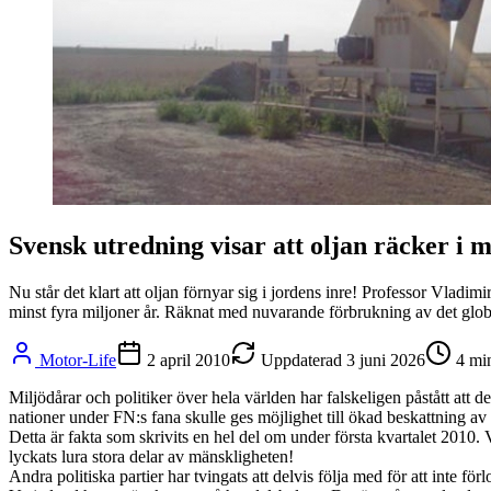
Svensk utredning visar att oljan räcker i m
Nu står det klart att oljan förnyar sig i jordens inre! Professor Vlad
minst fyra miljoner år. Räknat med nuvarande förbrukning av det glob
Motor-Life
2 april 2010
Uppdaterad
3 juni 2026
4
min
Miljödårar och politiker över hela världen har falskeligen påstått att de
nationer under FN:s fana skulle ges möjlighet till ökad beskattning av 
Detta är fakta som skrivits en hel del om under första kvartalet 2010. V
lyckats lura stora delar av mänskligheten!
Andra politiska partier har tvingats att delvis följa med för att inte förl