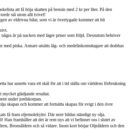
kelista att få höja skatten på bensin med 2 kr per liter. På den
rde stå utom allt tvivel!
ngen av eldrivna bilar, som vi är övertygade kommer att bli
sivt.
få några år på nacken med lägre priser som följd. Dessutom behöver
inte med piska. Annars utsätts låg- och medelinkomsttagare att drabbas
a har ansetts vara ett skäl för att i tid ställa om världens förbrukning
 mycket glädjande resultat.
ement under jordskorpan.
olja skapas och kommer att fortsätta skapas för evigt i den övre
 få fram oljemolekyler. Där nere bildas ständigt ny olja.
 Han framhåller att det är rent nys att vi befinner oss i slutet av
åldern, Bronsåldern och så vidare. Inom kort börjar Oljeåldern och den