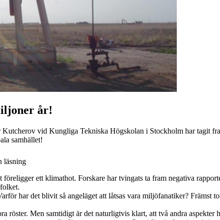
iljoner år!
imir Kutcherov vid Kungliga Tekniska Högskolan i Stockholm har tagit fr
ala samhället!
 läsning
t föreligger ett klimathot. Forskare har tvingats ta fram negativa rapport
folket.
arför har det blivit så angeläget att låtsas vara miljöfanatiker? Främst t
ora röster. Men samtidigt är det naturligtvis klart, att två andra aspekter 