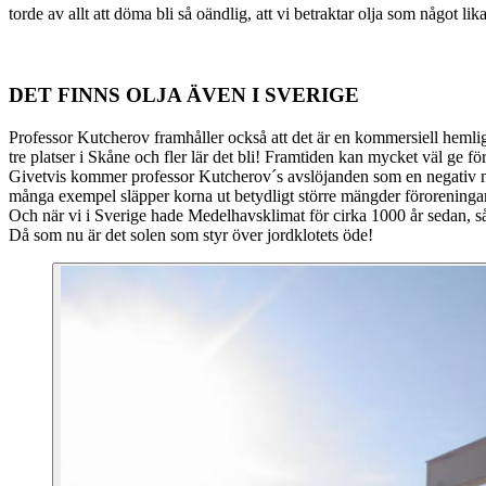
torde av allt att döma bli så oändlig, att vi betraktar olja som något lika
DET FINNS OLJA ÄVEN I SVERIGE
Professor Kutcherov framhåller också att det är en kommersiell hemlig
tre platser i Skåne och fler lär det bli! Framtiden kan mycket väl ge f
Givetvis kommer professor Kutcherov´s avslöjanden som en negativ nyh
många exempel släpper korna ut betydligt större mängder föroreningar
Och när vi i Sverige hade Medelhavsklimat för cirka 1000 år sedan, så f
Då som nu är det solen som styr över jordklotets öde!