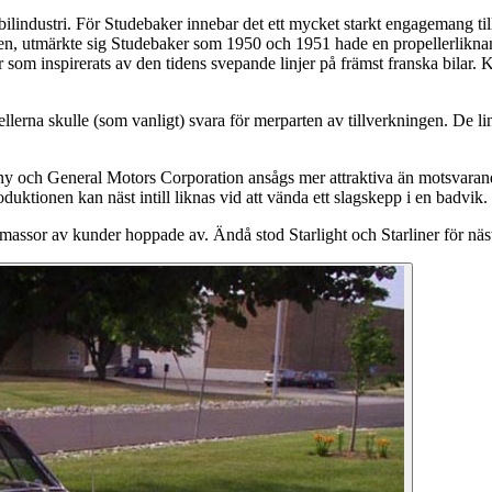
ll bilindustri. För Studebaker innebar det ett mycket starkt engagemang
onten, utmärkte sig Studebaker som 1950 och 1951 hade en propellerlik
m inspirerats av den tidens svepande linjer på främst franska bilar. Kraf
ellerna skulle (som vanligt) svara för merparten av tillverkningen. De 
och General Motors Corporation ansågs mer attraktiva än motsvarande 
uktionen kan näst intill liknas vid att vända ett slagskepp i en badvik.
ssor av kunder hoppade av. Ändå stod Starlight och Starliner för nästa