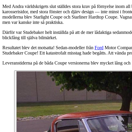
Med Andra världskrigets slut ställdes stora krav på förnyelse inom a
karosserisidor, med stora fönster och djärv design — inte minst i fr
modellerna blev Starlight Coupe och Starliner Hardtop Coupe. Vagnar so
men var kanske inte så praktiska.
Därför var Studebaker helt inställda på att de mer lådaktiga sedanmod
blickfång till själva bilmärket.
Resultatet blev det motsatta! Sedan-modeller från
Ford
Motor Company 
Studebaker Coupe! Ett katastrofalt misstag hade begåtts. Att vända prod
Leveranstiderna på de båda Coupe versionerna blev mycket lång och ma