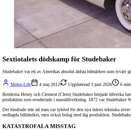
Sextiotalets dödskamp för Studebaker
Studebaker var ett av Amerikas absolut äldsta bilmärken som tyvärr gic
Motor-Life
4 maj 2012
Uppdaterad
3 juni 2026
6
min
Bröderna Henry och Clement (Clem) Studebaker började tillverka hästv
produktion som resulterade i masstillverkning. 1872 var Studebaker 
Det hindrade inte att man var lyhörd för den nya tidens tekniska utve
nedlagda bilfabriker, men också bolag med låg produktion. Studebaker
KATASTROFALA MISSTAG