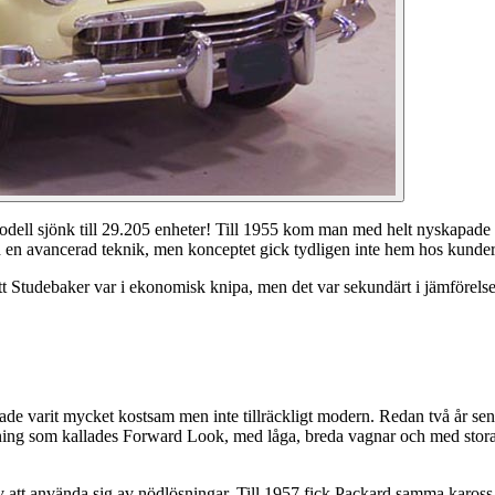
modell sjönk till 29.205 enheter! Till 1955 kom man med helt nyskapad
ch en avancerad teknik, men konceptet gick tydligen inte hem hos kunde
 att Studebaker var i ekonomisk knipa, men det var sekundärt i jämförel
ade varit mycket kostsam men inte tillräckligt modern. Redan två år 
ivning som kallades Forward Look, med låga, breda vagnar och med sto
ev att använda sig av nödlösningar. Till 1957 fick Packard samma karo