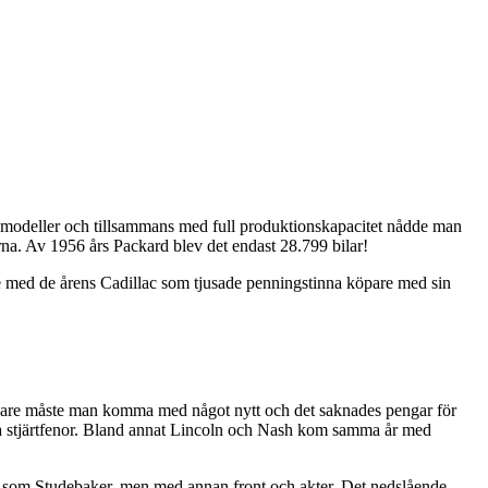
e modeller och tillsammans med full produktionskapacitet nådde man
rna. Av 1956 års Packard blev det endast 28.799 bilar!
se med de årens Cadillac som tjusade penningstinna köpare med sin
senare måste man komma med något nytt och det saknades pengar för
ra stjärtfenor. Bland annat Lincoln och Nash kom samma år med
ss som Studebaker, men med annan front och akter. Det nedslående