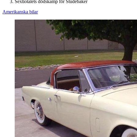
Sextiotalets dödskamp för Studebaker
Amerikanska bilar