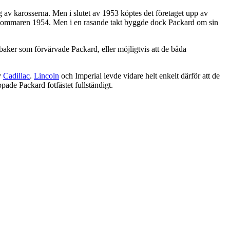
 av karosserna. Men i slutet av 1953 köptes det företaget upp av
ill sommaren 1954. Men i en rasande takt byggde dock Packard om sin
aker som förvärvade Packard, eller möjligtvis att de båda
v
Cadillac
.
Lincoln
och Imperial levde vidare helt enkelt därför att de
ade Packard fotfästet fullständigt.