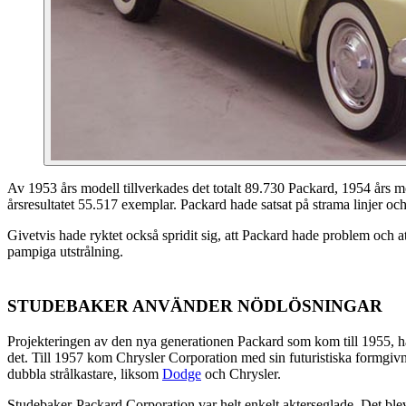
Av 1953 års modell tillverkades det totalt 89.730 Packard, 1954 års 
årsresultatet 55.517 exemplar. Packard hade satsat på strama linjer o
Givetvis hade ryktet också spridit sig, att Packard hade problem och
pampiga utstrålning.
STUDEBAKER ANVÄNDER NÖDLÖSNINGAR
Projekteringen av den nya generationen Packard som kom till 1955, h
det. Till 1957 kom Chrysler Corporation med sin futuristiska formg
dubbla strålkastare, liksom
Dodge
och Chrysler.
Studebaker-Packard Corporation var helt enkelt akterseglade. Det bl