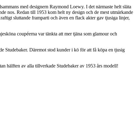
 tillsammans med designern Raymond Loewy. I det närmaste helt släta
nande nos. Redan till 1953 kom helt ny design och de mest utmärkande
tigt sluttande framparti och även en flack akter gav tjusiga linjer,
linjesköna coupéerna var tänkta att mer tjäna som glamour och
Studebaker. Däremot stod kunder i kö för att få köpa en tjusig
n hälften av alla tillverkade Studebaker av 1953 års modell!