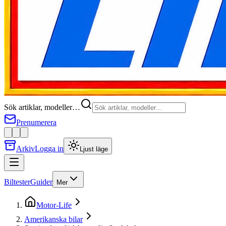
Sök artiklar, modeller…
Prenumerera
Arkiv
Logga in
Ljust läge
Biltester
Guider
Mer
Motor-Life
Amerikanska bilar