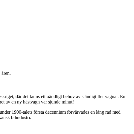
 åren.
get, där det fanns ett oändligt behov av ständigt fler vagnar. En
het av en ny hästvagn var sjunde minut!
h under 1900-talets första decennium förvärvades en lång rad med
ansk bilindustri.