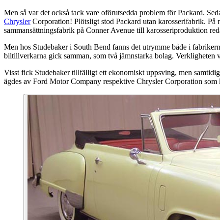
Men så var det också tack vare oförutsedda problem för Packard. Sedan
Chrysler
Corporation! Plötsligt stod Packard utan karosserifabrik. På
sammansättningsfabrik på Conner Avenue till karosseriproduktion redan 
Men hos Studebaker i South Bend fanns det utrymme både i fabrikerna 
biltillverkarna gick samman, som två jämnstarka bolag. Verkligheten 
Visst fick Studebaker tillfälligt ett ekonomiskt uppsving, men samtid
ägdes av Ford Motor Company respektive Chrysler Corporation som kund