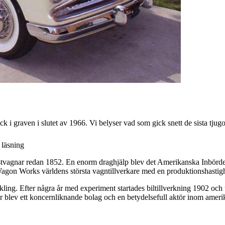
k i graven i slutet av 1966. Vi belyser vad som gick snett de sista tjugo
 läsning
agnar redan 1852. En enorm draghjälp blev det Amerikanska Inbördeskri
Wagon Works världens största vagntillverkare med en produktionshastig
ckling. Efter några år med experiment startades biltillverkning 1902 oc
 blev ett koncernliknande bolag och en betydelsefull aktör inom amerik