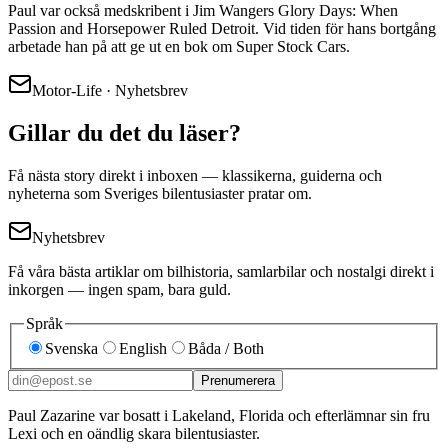
Paul var också medskribent i Jim Wangers Glory Days: When
Passion and Horsepower Ruled Detroit. Vid tiden för hans bortgång
arbetade han på att ge ut en bok om Super Stock Cars.
Motor-Life · Nyhetsbrev
Gillar du det du läser?
Få nästa story direkt i inboxen — klassikerna, guiderna och
nyheterna som Sveriges bilentusiaster pratar om.
Nyhetsbrev
Få våra bästa artiklar om bilhistoria, samlarbilar och nostalgi direkt i
inkorgen — ingen spam, bara guld.
Språk
Svenska
English
Båda / Both
Prenumerera
Paul Zazarine var bosatt i Lakeland, Florida och efterlämnar sin fru
Lexi och en oändlig skara bilentusiaster.