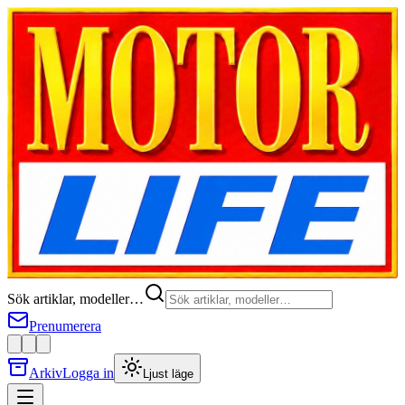
Sök artiklar, modeller…
Prenumerera
Arkiv
Logga in
Ljust läge