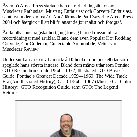
Även på Amos Press startade han en rad tidningstitlar som
Musclecar Enthusiast, Mustang Enthusiast och Corvette Enthusiast,
samtliga under samma år! Ändå lämnade Paul Zazarine Amos Press
2004 och återgick till att bli frilansande journalist och fotograf.
Ända tills hans tragiska bortgång försåg han ett dussin olika
motortidningar med artiklar. Bland dem även Popular Hot Rodding,
Corvette, Car Collector, Collectable Automobile, Vette, samt
Musclecar Review.
Under sin karriär skrev han också 10 böcker om muskelbilar som
speglade hans största intresse. Bland dem märks titlar som Pontiac
GTO Restoration Guide 1964—1972, Illustrated GTO Buyer´s
Guide, Pontiac´s Greatest Decade 1959—1969, The Wide Track
Era (An Illustrated History), GTO 1964—1967 (Muscle Car Color
History), GTO Recognition Guide, samt GTO: The Legend
Returns.