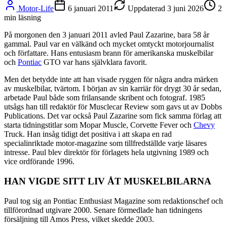
Motor-Life
6 januari 2011
Uppdaterad
3 juni 2026
2
min läsning
På morgonen den 3 januari 2011 avled Paul Zazarine, bara 58 år
gammal. Paul var en välkänd och mycket omtyckt motorjournalist
och författare. Hans entusiasm brann för amerikanska muskelbilar
och
Pontiac
GTO var hans självklara favorit.
Men det betydde inte att han visade ryggen för några andra märken
av muskelbilar, tvärtom. I början av sin karriär för drygt 30 år sedan,
arbetade Paul både som frilansande skribent och fotograf. 1985
utsågs han till redaktör för Musclecar Review som gavs ut av Dobbs
Publications. Det var också Paul Zazarine som fick samma förlag att
starta tidningstitlar som Mopar Muscle, Corvette Fever och
Chevy
Truck. Han insåg tidigt det positiva i att skapa en rad
specialinriktade motor-magazine som tillfredställde varje läsares
intresse. Paul blev direktör för förlagets hela utgivning 1989 och
vice ordförande 1996.
HAN VIGDE SITT LIV ÅT MUSKELBILARNA
Paul tog sig an Pontiac Enthusiast Magazine som redaktionschef och
tillförordnad utgivare 2000. Senare förmedlade han tidningens
försäljning till Amos Press, vilket skedde 2003.