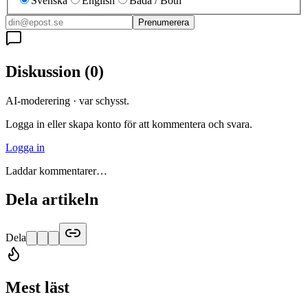
Svenska
English
Båda / Both
Prenumerera
Diskussion
(
0
)
AI-moderering · var schysst.
Logga in eller skapa konto för att kommentera och svara.
Logga in
Laddar kommentarer…
Dela artikeln
Dela
Mest läst