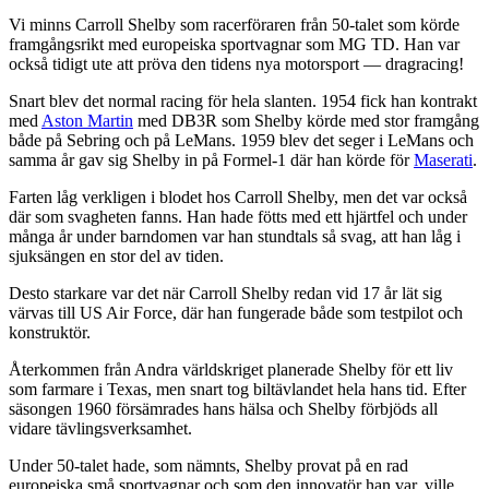
Vi minns Carroll Shelby som racerföraren från 50-talet som körde
framgångsrikt med europeiska sportvagnar som MG TD. Han var
också tidigt ute att pröva den tidens nya motorsport — dragracing!
Snart blev det normal racing för hela slanten. 1954 fick han kontrakt
med
Aston Martin
med DB3R som Shelby körde med stor framgång
både på Sebring och på LeMans. 1959 blev det seger i LeMans och
samma år gav sig Shelby in på Formel-1 där han körde för
Maserati
.
Farten låg verkligen i blodet hos Carroll Shelby, men det var också
där som svagheten fanns. Han hade fötts med ett hjärtfel och under
många år under barndomen var han stundtals så svag, att han låg i
sjuksängen en stor del av tiden.
Desto starkare var det när Carroll Shelby redan vid 17 år lät sig
värvas till US Air Force, där han fungerade både som testpilot och
konstruktör.
Återkommen från Andra världskriget planerade Shelby för ett liv
som farmare i Texas, men snart tog biltävlandet hela hans tid. Efter
säsongen 1960 försämrades hans hälsa och Shelby förbjöds all
vidare tävlingsverksamhet.
Under 50-talet hade, som nämnts, Shelby provat på en rad
europeiska små sportvagnar och som den innovatör han var, ville