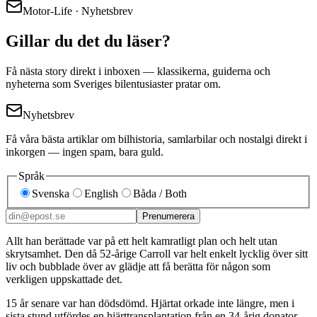
Motor-Life · Nyhetsbrev
Gillar du det du läser?
Få nästa story direkt i inboxen — klassikerna, guiderna och
nyheterna som Sveriges bilentusiaster pratar om.
Nyhetsbrev
Få våra bästa artiklar om bilhistoria, samlarbilar och nostalgi direkt i
inkorgen — ingen spam, bara guld.
Språk
Svenska
English
Båda / Both
Prenumerera
Allt han berättade var på ett helt kamratligt plan och helt utan
skrytsamhet. Den då 52-årige Carroll var helt enkelt lycklig över sitt
liv och bubblade över av glädje att få berätta för någon som
verkligen uppskattade det.
15 år senare var han dödsdömd. Hjärtat orkade inte längre, men i
sista stund utfördes en hjärttransplantation från en 34-årig donator