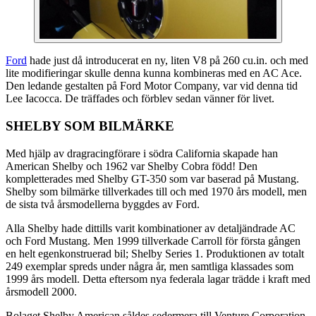
Ford
hade just då introducerat en ny, liten V8 på 260 cu.in. och med
lite modifieringar skulle denna kunna kombineras med en AC Ace.
Den ledande gestalten på Ford Motor Company, var vid denna tid
Lee Iacocca. De träffades och förblev sedan vänner för livet.
SHELBY SOM BILMÄRKE
Med hjälp av dragracingförare i södra California skapade han
American Shelby och 1962 var Shelby Cobra född! Den
kompletterades med Shelby GT-350 som var baserad på Mustang.
Shelby som bilmärke tillverkades till och med 1970 års modell, men
de sista två årsmodellerna byggdes av Ford.
Alla Shelby hade dittills varit kombinationer av detaljändrade AC
och Ford Mustang. Men 1999 tillverkade Carroll för första gången
en helt egenkonstruerad bil; Shelby Series 1. Produktionen av totalt
249 exemplar spreds under några år, men samtliga klassades som
1999 års modell. Detta eftersom nya federala lagar trädde i kraft med
årsmodell 2000.
Bolaget Shelby American såldes sedermera till Venture Corporation