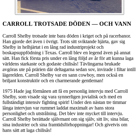
CARROLL TROTSADE DÖDEN — OCH VANN
Carroll Shelby trotsade inte bara döden i kriget och på racerbanor.
Han gjorde det även i övrigt. Trots sitt sviktande hjärta, gav sig
Shelby in helhjärtat i en lång rad industriprojekt och
boskapsuppfödning i Texas. Carroll blev en legend även på annat
sätt. Han fick första pris under en lång följd av år för att kunna laga
världens starkaste och godaste chilisås! Tävlingarna brukade
avgöras ute på prärien där deltagarna sedan sov, invirade i filtar intill
lägerelden. Carroll Shelby var en sann cowboy, men också en
briljant konstruktör och en charmerande gentleman!
1975 Hade jag förmånen att få en personlig intervju med Carroll
Shelby, som visade sig vara synnerligen jovialisk och med en
fullständigt intensiv fighting spirit! Under den nästan tre timmar
långa intervjun var rummet laddat maximalt av hans stora
personlighet och utstrålning. Det blev inte mycket till intervju.
Carroll Shelby berättade självmant om sig själv, sitt liv, sina bilar,
sina industrier och sina framtidsförhoppningar! Och givetvis om
hans sätt att laga chilisås!