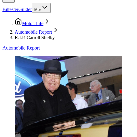
Biltester
Guider
Mer
Motor-Life
Automobile Report
R.I.P. Carroll Shelby
Automobile Report