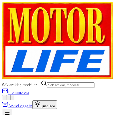
Sök artiklar, modeller…
Prenumerera
Arkiv
Logga in
Ljust läge