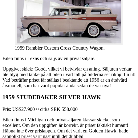
1959 Rambler Custom Cross Country Wagon.
Bilen finns i Texas och säljs av en privat säljare.
Uppgivet skick: Good, vilket vi betvivlar en aning. Säljaren verkar
lite blyg med tanke på att bilen i vart fall på bilderna ser riktigt fin ut!
Vad beträffar priset får ställas i beaktande att 1956 är en åtråvärd
årsmodell, som har varit populär ända sedan de var nya!
1959 STUDEBAKER SILVER HAWK
Pris: US$27.900 ≈ cirka SEK 558.000
Bilen finns i Michigan och privatsäljaren klassar skicket som
excellent. Om den uppgiften är korrekt, är priset faktiskt humant!
Häpna inte över prislappen. Om det varit en Golden Hawk, hade
sannolikt priset varit näst intill det dubbla!