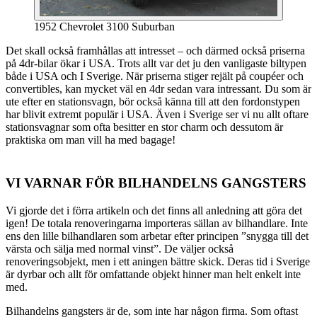
1952 Chevrolet 3100 Suburban
Det skall också framhållas att intresset – och därmed också priserna
på 4dr-bilar ökar i USA. Trots allt var det ju den vanligaste biltypen
både i USA och I Sverige. När priserna stiger rejält på coupéer och
convertibles, kan mycket väl en 4dr sedan vara intressant. Du som är
ute efter en stationsvagn, bör också känna till att den fordonstypen
har blivit extremt populär i USA. Även i Sverige ser vi nu allt oftare
stationsvagnar som ofta besitter en stor charm och dessutom är
praktiska om man vill ha med bagage!
VI VARNAR FÖR BILHANDELNS GANGSTERS
Vi gjorde det i förra artikeln och det finns all anledning att göra det
igen! De totala renoveringarna importeras sällan av bilhandlare. Inte
ens den lille bilhandlaren som arbetar efter principen ”snygga till det
värsta och sälja med normal vinst”. De väljer också
renoveringsobjekt, men i ett aningen bättre skick. Deras tid i Sverige
är dyrbar och allt för omfattande objekt hinner man helt enkelt inte
med.
Bilhandelns gangsters är de, som inte har någon firma. Som oftast