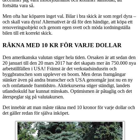
fortsätta vara så.
Men ofta har köparen inget val. Bilar i bra skick är som regel dyra –
och skall vara dyra! Alternativet är då för den händige, att köpa ett
renoveringsobjekt och genom egen svett och möda iordningställa
bilen till ett korrekt skick.
RÄKNA MED 10 KR FÖR VARJE DOLLAR
Den amerikanska valutan stiger hela tiden. Orsaken är att sedan den
20 januari till den 20 mars 2017 har det skapats mer än 750.000 nya
arbetstillfällen i USA! Främst är det verkstadsindusrin och
byggbranschen som upplever en boom. Men deras framgångar
stänker även på andra branscher och USA genomgår just nu en ny
och omfattande framtidstro. Aktiekurserna stiger ständigt, landets
utlandsskuld har kunnat minskats. Optimismen är påtaglig och det
återspeglar sig på valutakursen.
Det innebär att man måste räkna med 10 kronor för varje dollar och
det gäller redan för själva inköpet.