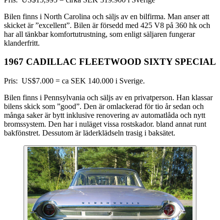
Bilen finns i North Carolina och säljs av en bilfirma. Man anser att
skicket är ”excellent”. Bilen är försedd med 425 V8 på 360 hk och
har all tänkbar komfortutrustning, som enligt säljaren fungerar
klanderfritt.
1967 CADILLAC FLEETWOOD SIXTY SPECIAL
Pris: US$7.000 = ca SEK 140.000 i Sverige.
Bilen finns i Pennsylvania och säljs av en privatperson. Han klassar
bilens skick som ”good”. Den är omlackerad för tio år sedan och
många saker är bytt inklusive renovering av automatlåda och nytt
bromssystem. Den har i nuläget vissa rostskador. bland annat runt
bakfönstret. Dessutom är läderklädseln trasig i baksätet.