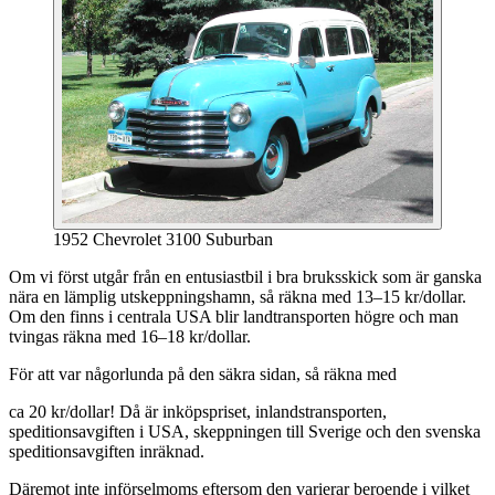
1952 Chevrolet 3100 Suburban
Om vi först utgår från en entusiastbil i bra bruksskick som är ganska
nära en lämplig utskeppningshamn, så räkna med 13–15 kr/dollar.
Om den finns i centrala USA blir landtransporten högre och man
tvingas räkna med 16–18 kr/dollar.
För att var någorlunda på den säkra sidan, så räkna med
ca 20 kr/dollar! Då är inköpspriset, inlandstransporten,
speditionsavgiften i USA, skeppningen till Sverige och den svenska
speditionsavgiften inräknad.
Däremot inte införselmoms eftersom den varierar beroende i vilket