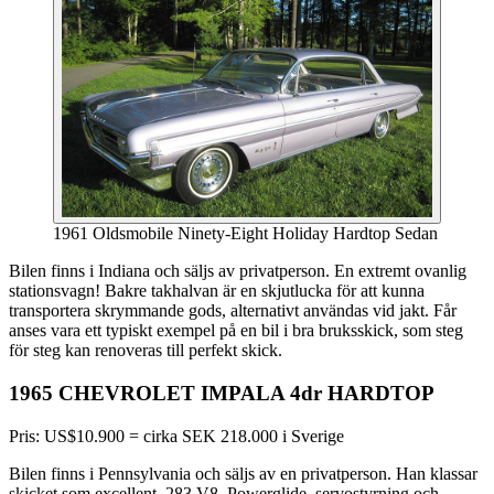
1961 Oldsmobile Ninety-Eight Holiday Hardtop Sedan
Bilen finns i Indiana och säljs av privatperson. En extremt ovanlig
stationsvagn! Bakre takhalvan är en skjutlucka för att kunna
transportera skrymmande gods, alternativt användas vid jakt. Får
anses vara ett typiskt exempel på en bil i bra bruksskick, som steg
för steg kan renoveras till perfekt skick.
1965 CHEVROLET IMPALA 4dr HARDTOP
Pris: US$10.900 = cirka SEK 218.000 i Sverige
Bilen finns i Pennsylvania och säljs av en privatperson. Han klassar
skicket som excellent. 283 V8, Powerglide, servostyrning och