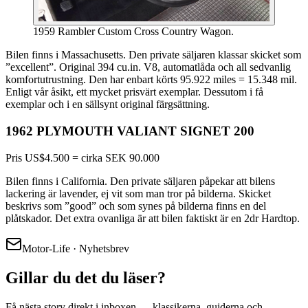
1959 Rambler Custom Cross Country Wagon.
Bilen finns i Massachusetts. Den private säljaren klassar skicket som
”excellent”. Original 394 cu.in. V8, automatlåda och all sedvanlig
komfortutrustning. Den har enbart körts 95.922 miles = 15.348 mil.
Enligt vår åsikt, ett mycket prisvärt exemplar. Dessutom i få
exemplar och i en sällsynt original färgsättning.
1962 PLYMOUTH VALIANT SIGNET 200
Pris US$4.500 = cirka SEK 90.000
Bilen finns i California. Den private säljaren påpekar att bilens
lackering är lavender, ej vit som man tror på bilderna. Skicket
beskrivs som ”good” och som synes på bilderna finns en del
plåtskador. Det extra ovanliga är att bilen faktiskt är en 2dr Hardtop.
Motor-Life · Nyhetsbrev
Gillar du det du läser?
Få nästa story direkt i inboxen — klassikerna, guiderna och