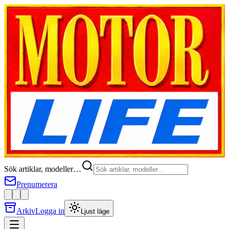
Sök artiklar, modeller…
Prenumerera
Arkiv
Logga in
Ljust läge