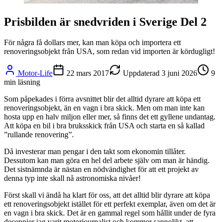
Prisbilden är snedvriden i Sverige Del 2
För några få dollars mer, kan man köpa och importera ett
renoveringsobjekt från USA, som redan vid importen är kördugligt!
Motor-Life
22 mars 2017
Uppdaterad
3 juni 2026
9
min läsning
Som påpekades i förra avsnittet blir det alltid dyrare att köpa ett
renoveringsobjekt, än en vagn i bra skick. Men om man inte kan
hosta upp en halv miljon eller mer, så finns det ett gyllene undantag.
Att köpa en bil i bra bruksskick från USA och starta en så kallad
”rullande renovering”.
Då investerar man pengar i den takt som ekonomin tillåter.
Dessutom kan man göra en hel del arbete själv om man är händig.
Det sistnämnda är nästan en nödvändighet för att ett projekt av
denna typ inte skall nå astronomiska nivåer!
Först skall vi ändå ha klart för oss, att det alltid blir dyrare att köpa
ett renoveringsobjekt istället för ett perfekt exemplar, även om det är
en vagn i bra skick. Det är en gammal regel som hållit under de fyra
decennier jag varit motorjournalist och kommer sannolikt, att