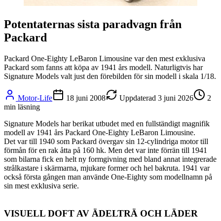
Potentaternas sista paradvagn från
Packard
Packard One-Eighty LeBaron Limousine var den mest exklusiva
Packard som fanns att köpa av 1941 års modell. Naturligtvis har
Signature Models valt just den förebilden för sin modell i skala 1/18.
Motor-Life
18 juni 2008
Uppdaterad
3 juni 2026
2
min läsning
Signature Models har berikat utbudet med en fullständigt magnifik
modell av 1941 års Packard One-Eighty LeBaron Limousine.
Det var till 1940 som Packard övergav sin 12-cylindriga motor till
förmån för en rak åtta på 160 hk. Men det var inte förrän till 1941
som bilarna fick en helt ny formgivning med bland annat integrerade
strålkastare i skärmarna, mjukare former och hel bakruta. 1941 var
också första gången man använde One-Eighty som modellnamn på
sin mest exklusiva serie.
VISUELL DOFT AV ÄDELTRÄ OCH LÄDER