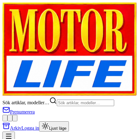
Sök artiklar, modeller…
Prenumerera
Arkiv
Logga in
Ljust läge