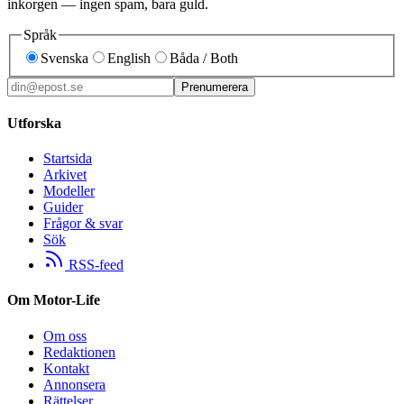
inkorgen — ingen spam, bara guld.
Språk
Svenska
English
Båda / Both
Prenumerera
Utforska
Startsida
Arkivet
Modeller
Guider
Frågor & svar
Sök
RSS-feed
Om Motor-Life
Om oss
Redaktionen
Kontakt
Annonsera
Rättelser