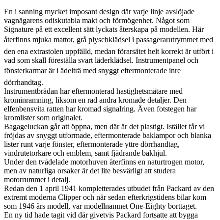
En i sanning mycket imposant design där varje linje avslöjade
vagnägarens odiskutabla makt och förmögenhet. Något som
Signature på ett excellent sätt lyckats återskapa på modellen. Här
återfinns mjuka mattor, grå plyschklädsel i passagerarutrymmet med
den ena extrastolen uppfälld, medan förarsätet helt korrekt är utfört i
vad som skall föreställa svart läderklädsel. Instrumentpanel och
fönsterkarmar är i ädelträ med snyggt eftermonterade inre
dörrhandtag.
Instrumentbrädan har eftermonterad hastighetsmätare med
krominramning, liksom en rad andra kromade detaljer. Den
elfenbensvita ratten har kromad signalring. Även fotstegen har
kromlister som originalet.
Bagageluckan går att öppna, men där är det plastigt. Istället får vi
fröjdas av snyggt utformade, eftermonterade baklampor och blanka
lister runt varje fönster, eftermonterade yttre dörrhandtag,
vindrutetorkare och emblem, samt fjädrande bakhjul.
Under den tvådelade motorhuven återfinns en naturtrogen motor,
men av naturliga orsaker är det lite besvärligt att studera
motorrummet i detalj.
Redan den 1 april 1941 kompletterades utbudet från Packard av den
extremt moderna Clipper och när sedan efterkrigstidens bilar kom
som 1946 års modell, var modellnamnet One-Eighty borttaget.
En ny tid hade tagit vid där givetvis Packard fortsatte att bygga