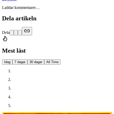
Laddar kommentarer…
Dela artikeln
Dela
Mest läst
Idag
7 dagar
30 dagar
All Time