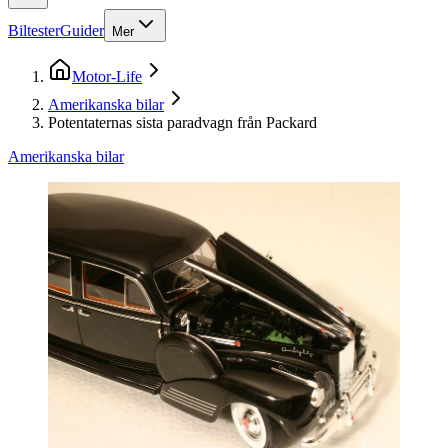
Biltester
Guider
Mer
Motor-Life
Amerikanska bilar
Potentaternas sista paradvagn från Packard
Amerikanska bilar