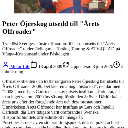
Peter Öjerskog utsedd till "Årets
Offroader"
Tveklöst Sveriges störste offroadprofil har nu utsetts till "Årets
Offroader" under tävlingarna Terräng Touring & ATV-QUAD på
Vånga-Kristianstad under Påskdagen.
Motor-Life
13 april 2009
Uppdaterad
3 juni 2026
2
min läsning
Offroadskribenten och träffarrangören Peter Öjerskog har utsetts till
Årets Offroader 2008. Det låter en aning "historiskt", det där med
"2008", men Lars Carlstedt - en av prisets instiftare - förklarar, att
man inget vet om 2009 års säsong förrän den är över. Därför kallas
årets pris efter det föregående året och dess prestationer.
Utmärkelsen Årets Offroader har instiftats av Lars och Ingalill
Carlstedt, där Lars tidigare varit ordförande i Svenska
Bilsportförbundets offroadutskott i många år.
Priset består dels av en stor vandringspokal, dels en pokal och ett
diplom som den utsedde behåller. Pokalerna pryds som sig bör av en