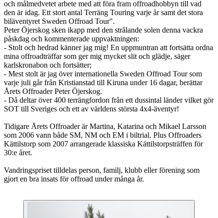
och målmedvetet arbete med att föra fram offroadhobbyn till vad
den är idag. Ett stort antal Terräng Touring varje år samt det stora
biläventyret Sweden Offroad Tour".
Peter Öjerskog sken ikapp med den strålande solen denna vackra
påskdag och kommenterade uppvaktningen:
- Stolt och hedrad känner jag mig! En uppmuntran att fortsätta ordna
mina offroadträffar som ger mig mycket slit och glädje, säger
karlskronabon och fortsätter;
- Mest stolt är jag över internationella Sweden Offroad Tour som
varje juli går från Kristianstad till Kiruna under 16 dagar, berättar
Årets Offroader Peter Öjerskog.
- Då deltar över 400 terrängfordon från ett dussintal länder vilket gör
SOT till Sveriges och ett av världens största 4x4-äventyr!
Tidigare Årets Offroader är Martina, Katarina och Mikael Larsson
som 2006 vann både SM, NM och EM i biltrial. Plus Offroaders
Kättilstorp som 2007 arrangerade klassiska Kättilstorpsträffen för
30:e året.
Vandringspriset tilldelas person, familj, klubb eller förening som
gjort en bra insats för offroad under många år.