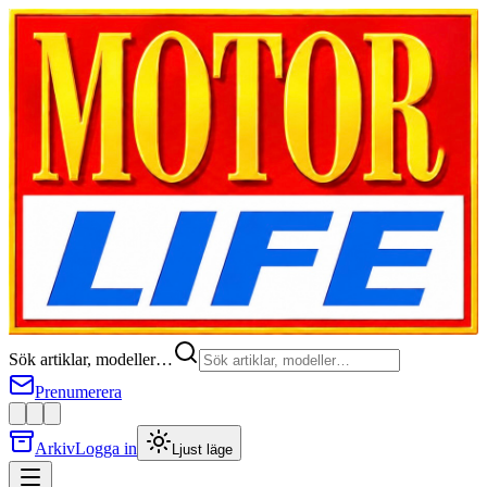
Sök artiklar, modeller…
Prenumerera
Arkiv
Logga in
Ljust läge