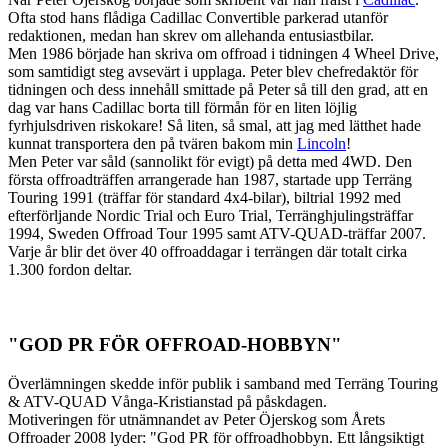
Ofta stod hans flådiga Cadillac Convertible parkerad utanför
redaktionen, medan han skrev om allehanda entusiastbilar.
Men 1986 började han skriva om offroad i tidningen 4 Wheel Drive,
som samtidigt steg avsevärt i upplaga. Peter blev chefredaktör för
tidningen och dess innehåll smittade på Peter så till den grad, att en
dag var hans Cadillac borta till förmån för en liten löjlig
fyrhjulsdriven riskokare! Så liten, så smal, att jag med lätthet hade
kunnat transportera den på tvären bakom min
Lincoln
!
Men Peter var såld (sannolikt för evigt) på detta med 4WD. Den
första offroadträffen arrangerade han 1987, startade upp Terräng
Touring 1991 (träffar för standard 4x4-bilar), biltrial 1992 med
efterförljande Nordic Trial och Euro Trial, Terränghjulingsträffar
1994, Sweden Offroad Tour 1995 samt ATV-QUAD-träffar 2007.
Varje år blir det över 40 offroaddagar i terrängen där totalt cirka
1.300 fordon deltar.
"GOD PR FÖR OFFROAD-HOBBYN"
Överlämningen skedde inför publik i samband med Terräng Touring
& ATV-QUAD Vånga-Kristianstad på påskdagen.
Motiveringen för utnämnandet av Peter Öjerskog som Årets
Offroader 2008 lyder: "God PR för offroadhobbyn. Ett långsiktigt