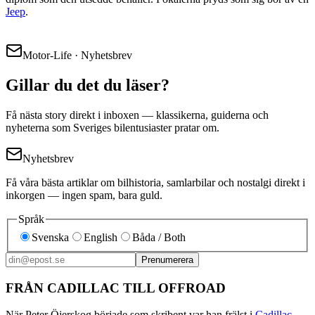
Jeep
.
Motor-Life · Nyhetsbrev
Gillar du det du läser?
Få nästa story direkt i inboxen — klassikerna, guiderna och
nyheterna som Sveriges bilentusiaster pratar om.
Nyhetsbrev
Få våra bästa artiklar om bilhistoria, samlarbilar och nostalgi direkt i
inkorgen — ingen spam, bara guld.
Språk
Svenska
English
Båda / Both
Prenumerera
FRÅN CADILLAC TILL OFFROAD
När Peter Öjerskog började som skribent var han frälst i
Cadillac
.