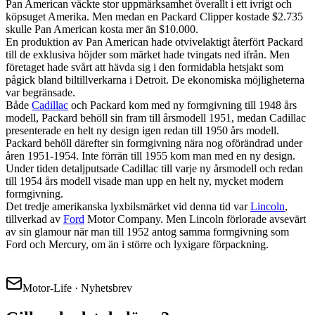
Pan American väckte stor uppmärksamhet överallt i ett ivrigt och
köpsuget Amerika. Men medan en Packard Clipper kostade $2.735
skulle Pan American kosta mer än $10.000.
En produktion av Pan American hade otvivelaktigt återfört Packard
till de exklusiva höjder som märket hade tvingats ned ifrån. Men
företaget hade svårt att hävda sig i den formidabla hetsjakt som
pågick bland biltillverkarna i Detroit. De ekonomiska möjligheterna
var begränsade.
Både
Cadillac
och Packard kom med ny formgivning till 1948 års
modell, Packard behöll sin fram till årsmodell 1951, medan Cadillac
presenterade en helt ny design igen redan till 1950 års modell.
Packard behöll därefter sin formgivning nära nog oförändrad under
åren 1951-1954. Inte förrän till 1955 kom man med en ny design.
Under tiden detaljputsade Cadillac till varje ny årsmodell och redan
till 1954 års modell visade man upp en helt ny, mycket modern
formgivning.
Det tredje amerikanska lyxbilsmärket vid denna tid var
Lincoln
,
tillverkad av
Ford
Motor Company. Men Lincoln förlorade avsevärt
av sin glamour när man till 1952 antog samma formgivning som
Ford och Mercury, om än i större och lyxigare förpackning.
Motor-Life · Nyhetsbrev