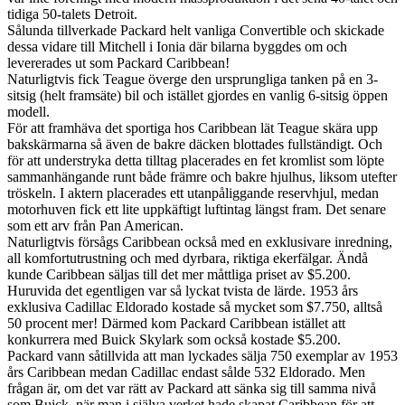
tidiga 50-talets Detroit.
Sålunda tillverkade Packard helt vanliga Convertible och skickade
dessa vidare till Mitchell i Ionia där bilarna byggdes om och
levererades ut som Packard Caribbean!
Naturligtvis fick Teague överge den ursprungliga tanken på en 3-
sitsig (helt framsäte) bil och istället gjordes en vanlig 6-sitsig öppen
modell.
För att framhäva det sportiga hos Caribbean lät Teague skära upp
bakskärmarna så även de bakre däcken blottades fullständigt. Och
för att understryka detta tilltag placerades en fet kromlist som löpte
sammanhängande runt både främre och bakre hjulhus, liksom utefter
tröskeln. I aktern placerades ett utanpåliggande reservhjul, medan
motorhuven fick ett lite uppkäftigt luftintag längst fram. Det senare
som ett arv från Pan American.
Naturligtvis försågs Caribbean också med en exklusivare inredning,
all komfortutrustning och med dyrbara, riktiga ekerfälgar. Ändå
kunde Caribbean säljas till det mer måttliga priset av $5.200.
Huruvida det egentligen var så lyckat tvista de lärde. 1953 års
exklusiva Cadillac Eldorado kostade så mycket som $7.750, alltså
50 procent mer! Därmed kom Packard Caribbean istället att
konkurrera med Buick Skylark som också kostade $5.200.
Packard vann såtillvida att man lyckades sälja 750 exemplar av 1953
års Caribbean medan Cadillac endast sålde 532 Eldorado. Men
frågan är, om det var rätt av Packard att sänka sig till samma nivå
som Buick, när man i själva verket hade skapat Caribbean för att