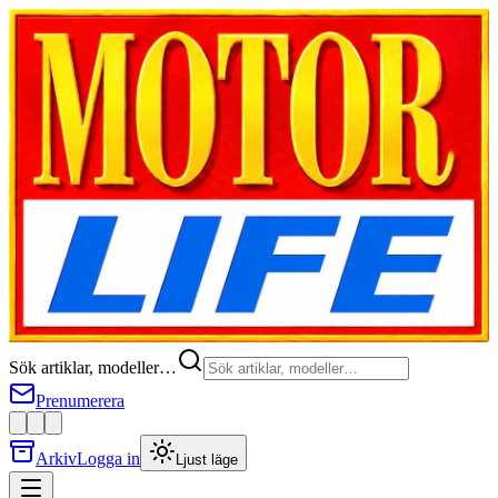
Sök artiklar, modeller…
Prenumerera
Arkiv
Logga in
Ljust läge