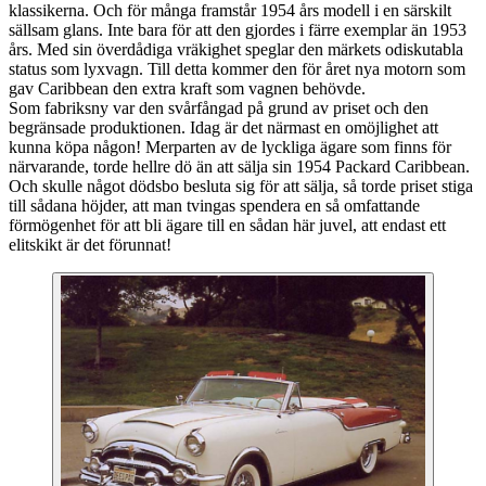
klassikerna. Och för många framstår 1954 års modell i en särskilt
sällsam glans. Inte bara för att den gjordes i färre exemplar än 1953
års. Med sin överdådiga vräkighet speglar den märkets odiskutabla
status som lyxvagn. Till detta kommer den för året nya motorn som
gav Caribbean den extra kraft som vagnen behövde.
Som fabriksny var den svårfångad på grund av priset och den
begränsade produktionen. Idag är det närmast en omöjlighet att
kunna köpa någon! Merparten av de lyckliga ägare som finns för
närvarande, torde hellre dö än att sälja sin 1954 Packard Caribbean.
Och skulle något dödsbo besluta sig för att sälja, så torde priset stiga
till sådana höjder, att man tvingas spendera en så omfattande
förmögenhet för att bli ägare till en sådan här juvel, att endast ett
elitskikt är det förunnat!