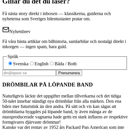
Gillar du det du läser?
Få nästa story direkt i inboxen — klassikerna, guiderna och
nyheterna som Sveriges bilentusiaster pratar om.
Nyhetsbrev
Få våra bästa artiklar om bilhistoria, samlarbilar och nostalgi direkt i
inkorgen — ingen spam, bara guld.
Språk
Svenska
English
Båda / Both
Prenumerera
DRÖMBILAR PÅ LÖPANDE BAND
Naturligtvis läckte det uppgifter mellan tillverkarna och det tidiga
50-talet innebar ständigt nya drömbilar från alla märken. Den ena
bilen mer futuristisk än den andra. På sätt och vis kan sägas att
drömbilarna byggdes på löpande band, ty även många av de
massproducerade vagnarna hade getts en stark influens av respektive
formgivares djärvaste drömmar!
Kanske var det rentav av 1952 års Packard Pan American som inte