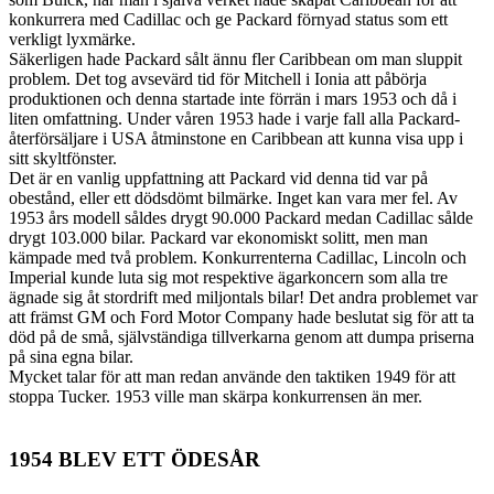
konkurrera med Cadillac och ge Packard förnyad status som ett
verkligt lyxmärke.
Säkerligen hade Packard sålt ännu fler Caribbean om man sluppit
problem. Det tog avsevärd tid för Mitchell i Ionia att påbörja
produktionen och denna startade inte förrän i mars 1953 och då i
liten omfattning. Under våren 1953 hade i varje fall alla Packard-
återförsäljare i USA åtminstone en Caribbean att kunna visa upp i
sitt skyltfönster.
Det är en vanlig uppfattning att Packard vid denna tid var på
obestånd, eller ett dödsdömt bilmärke. Inget kan vara mer fel. Av
1953 års modell såldes drygt 90.000 Packard medan Cadillac sålde
drygt 103.000 bilar. Packard var ekonomiskt solitt, men man
kämpade med två problem. Konkurrenterna Cadillac, Lincoln och
Imperial kunde luta sig mot respektive ägarkoncern som alla tre
ägnade sig åt stordrift med miljontals bilar! Det andra problemet var
att främst GM och Ford Motor Company hade beslutat sig för att ta
död på de små, självständiga tillverkarna genom att dumpa priserna
på sina egna bilar.
Mycket talar för att man redan använde den taktiken 1949 för att
stoppa Tucker. 1953 ville man skärpa konkurrensen än mer.
1954 BLEV ETT ÖDESÅR