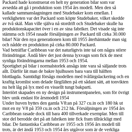
Packard hade konstruerat en helt ny generation bilar som var
avsedda att gå i produktion som 1954 års modell. Men den så
kallade sammanslagningen med Studebaker kom emellan. I
verkligheten var det Packard som köpte Studebaker, vilket skedde
av två skäl. Man ville själva nå stordrift och Studebaker skulle ha
produktionskapacitet över i en av sina fabriker. Det visade sig inte
stämma och 1954 rasade försäljningen av Packard till cirka 30.000
bilar! När den nya generationen kom till 1955 återhämtade man sig
och nådde en produktion på cirka 80.000 Packard.
Vad beträffar Caribbean var det naturligtvis inte tal om några större
förändringar. Ändå blev det just denna lyxvagn som fick de mest
synliga förändringarna mellan 1953 och 1954.
Sportighet på bilar i normalstorlek ansågs inte vara så säljande trots
allt. Därför lät man de bakre hjulhusen bara vara till hälften
blottlagda. Samtidigt försågs modellen med tvåfärgslackering och en
kraftig kromlist som delade färgfälten på ett sådant sätt, att tonvikten
nu helt låg på lyx med en visuellt tungt bakparti.
Interiört skapades en ny design på instrumentpanelen, som för övrigt
blev unik endast för årsmodell 1954
Under huven byttes den gamla V8:an på 327 cu.in och 180 hk ut
mot en ny V8 på 359 cu.in och 212 hk. Försäljningen av 1954 års
Caribbean rasade dock till bara 400 tillverkade exemplar. Men till
stor del berodde det på att fabriken inte fick fram tillräckligt med
bilar. De fantastiska Caribbean av 1955 och 1956 års modell till
trots, är det ändå 1953 och 1954 års utgåvor som är de verkliga