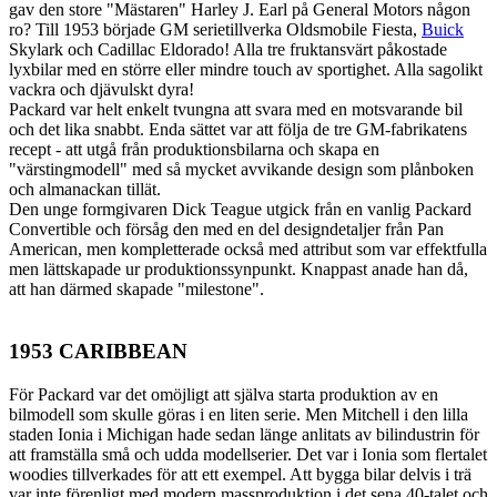
gav den store "Mästaren" Harley J. Earl på General Motors någon
ro? Till 1953 började GM serietillverka Oldsmobile Fiesta,
Buick
Skylark och Cadillac Eldorado! Alla tre fruktansvärt påkostade
lyxbilar med en större eller mindre touch av sportighet. Alla sagolikt
vackra och djävulskt dyra!
Packard var helt enkelt tvungna att svara med en motsvarande bil
och det lika snabbt. Enda sättet var att följa de tre GM-fabrikatens
recept - att utgå från produktionsbilarna och skapa en
"värstingmodell" med så mycket avvikande design som plånboken
och almanackan tillät.
Den unge formgivaren Dick Teague utgick från en vanlig Packard
Convertible och försåg den med en del designdetaljer från Pan
American, men kompletterade också med attribut som var effektfulla
men lättskapade ur produktionssynpunkt. Knappast anade han då,
att han därmed skapade "milestone".
1953 CARIBBEAN
För Packard var det omöjligt att själva starta produktion av en
bilmodell som skulle göras i en liten serie. Men Mitchell i den lilla
staden Ionia i Michigan hade sedan länge anlitats av bilindustrin för
att framställa små och udda modellserier. Det var i Ionia som flertalet
woodies tillverkades för att ett exempel. Att bygga bilar delvis i trä
var inte förenligt med modern massproduktion i det sena 40-talet och