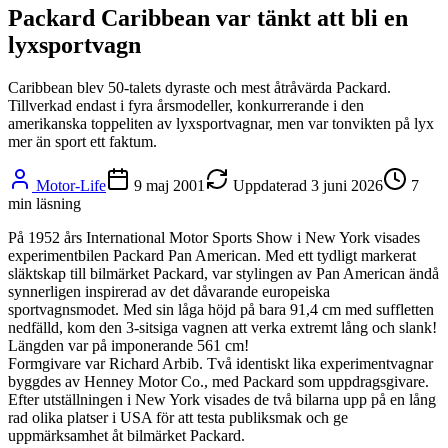
Packard Caribbean var tänkt att bli en
lyxsportvagn
Caribbean blev 50-talets dyraste och mest åtråvärda Packard.
Tillverkad endast i fyra årsmodeller, konkurrerande i den
amerikanska toppeliten av lyxsportvagnar, men var tonvikten på lyx
mer än sport ett faktum.
Motor-Life
9 maj 2001
Uppdaterad
3 juni 2026
7
min läsning
På 1952 års International Motor Sports Show i New York visades
experimentbilen Packard Pan American. Med ett tydligt markerat
släktskap till bilmärket Packard, var stylingen av Pan American ändå
synnerligen inspirerad av det dåvarande europeiska
sportvagnsmodet. Med sin låga höjd på bara 91,4 cm med suffletten
nedfälld, kom den 3-sitsiga vagnen att verka extremt lång och slank!
Längden var på imponerande 561 cm!
Formgivare var Richard Arbib. Två identiskt lika experimentvagnar
byggdes av Henney Motor Co., med Packard som uppdragsgivare.
Efter utställningen i New York visades de två bilarna upp på en lång
rad olika platser i USA för att testa publiksmak och ge
uppmärksamhet åt bilmärket Packard.