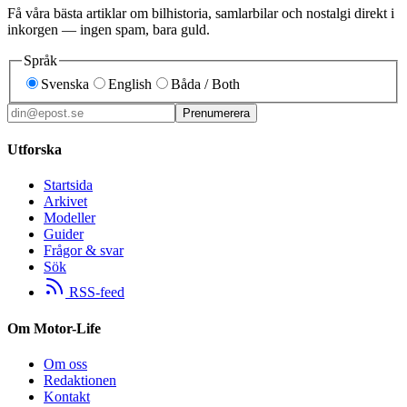
Få våra bästa artiklar om bilhistoria, samlarbilar och nostalgi direkt i
inkorgen — ingen spam, bara guld.
Språk
Svenska
English
Båda / Both
Prenumerera
Utforska
Startsida
Arkivet
Modeller
Guider
Frågor & svar
Sök
RSS-feed
Om Motor-Life
Om oss
Redaktionen
Kontakt