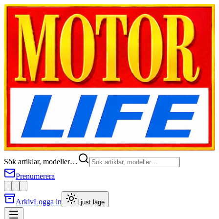
Sök artiklar, modeller…
Prenumerera
Arkiv
Logga in
Ljust läge