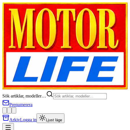
Sök artiklar, modeller…
Prenumerera
Arkiv
Logga in
Ljust läge