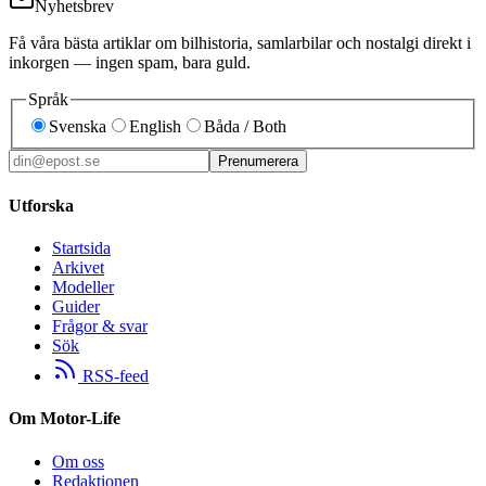
Nyhetsbrev
Få våra bästa artiklar om bilhistoria, samlarbilar och nostalgi direkt i
inkorgen — ingen spam, bara guld.
Språk
Svenska
English
Båda / Both
Prenumerera
Utforska
Startsida
Arkivet
Modeller
Guider
Frågor & svar
Sök
RSS-feed
Om Motor-Life
Om oss
Redaktionen