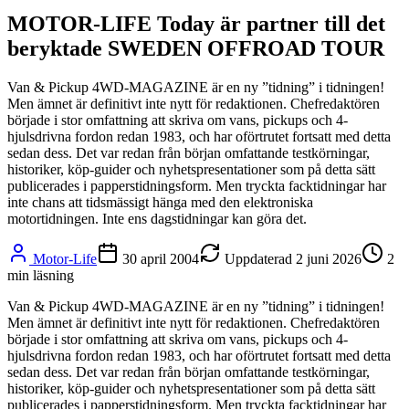
MOTOR-LIFE Today är partner till det
beryktade SWEDEN OFFROAD TOUR
Van & Pickup 4WD-MAGAZINE är en ny ”tidning” i tidningen!
Men ämnet är definitivt inte nytt för redaktionen. Chefredaktören
började i stor omfattning att skriva om vans, pickups och 4-
hjulsdrivna fordon redan 1983, och har oförtrutet fortsatt med detta
sedan dess. Det var redan från början omfattande testkörningar,
historiker, köp-guider och nyhetspresentationer som på detta sätt
publicerades i papperstidningsform. Men tryckta facktidningar har
inte chans att tidsmässigt hänga med den elektroniska
motortidningen. Inte ens dagstidningar kan göra det.
Motor-Life
30 april 2004
Uppdaterad
2 juni 2026
2
min läsning
Van & Pickup 4WD-MAGAZINE är en ny ”tidning” i tidningen!
Men ämnet är definitivt inte nytt för redaktionen. Chefredaktören
började i stor omfattning att skriva om vans, pickups och 4-
hjulsdrivna fordon redan 1983, och har oförtrutet fortsatt med detta
sedan dess. Det var redan från början omfattande testkörningar,
historiker, köp-guider och nyhetspresentationer som på detta sätt
publicerades i papperstidningsform. Men tryckta facktidningar har