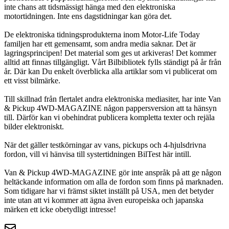
inte chans att tidsmässigt hänga med den elektroniska
motortidningen. Inte ens dagstidningar kan göra det.
De elektroniska tidningsprodukterna inom Motor-Life Today
familjen har ett gemensamt, som andra media saknar. Det är
lagringsprincipen! Det material som ges ut arkiveras! Det kommer
alltid att finnas tillgängligt. Vårt Bilbibliotek fylls ständigt på år från
år. Där kan Du enkelt överblicka alla artiklar som vi publicerat om
ett visst bilmärke.
Till skillnad från flertalet andra elektroniska mediasiter, har inte Van
& Pickup 4WD-MAGAZINE någon pappersversion att ta hänsyn
till. Därför kan vi obehindrat publicera kompletta texter och rejäla
bilder elektroniskt.
När det gäller testkörningar av vans, pickups och 4-hjulsdrivna
fordon, vill vi hänvisa till systertidningen BilTest här intill.
Van & Pickup 4WD-MAGAZINE gör inte anspråk på att ge någon
heltäckande information om alla de fordon som finns på marknaden.
Som tidigare har vi främst siktet inställt på USA, men det betyder
inte utan att vi kommer att ägna även europeiska och japanska
märken ett icke obetydligt intresse!