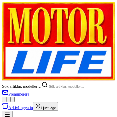
Sök artiklar, modeller…
Prenumerera
Arkiv
Logga in
Ljust läge