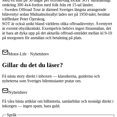
Med ett snitt på 50 dagar per offroad-dag lockar SOT sammanlagt
omkring 300 4x4-fordon med folk från ett 15-tal länder.
- Sweden Offroad Tour är därmed Sveriges längsta arrangerade
biläventyr sedan Midnattsolsrallyt lades ner på 1950-talet, berättar
träffledare Peter Öjerskog.
SOT är också unikt bland världens olika offroadäventyr. Äventyret
är exremt obyråkratiskt. Exempelvis behövs ingen föranmälan, det
är bara att dyka upp på det aktuella offroad-området mellan kl 9-10
på morgonen för anmälan och betalning på plats.
Motor-Life · Nyhetsbrev
Gillar du det du läser?
Få nästa story direkt i inboxen — klassikerna, guiderna och
nyheterna som Sveriges bilentusiaster pratar om.
Nyhetsbrev
Få våra bästa artiklar om bilhistoria, samlarbilar och nostalgi direkt i
inkorgen — ingen spam, bara guld.
Språk