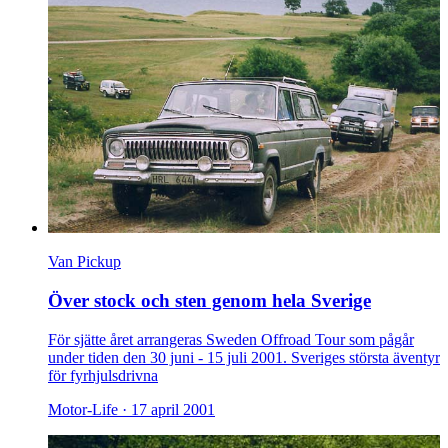
Van Pickup
Över stock och sten genom hela Sverige
För sjätte året arrangeras Sweden Offroad Tour som pågår
under tiden den 30 juni - 15 juli 2001. Sveriges största äventyr
för fyrhjulsdrivna
Motor-Life ·
17 april 2001