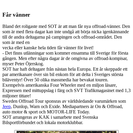
Får vänner
Bland det roligaste med SOT är att man får nya offroad-vänner. Den
som är med flera dagar kan inte undgå att börja nicka igenkännande
till de andra deltagarna på campingen och offroad-området. Den
som är med en
vecka eller kanske hela tiden får vänner för livet!
- Det finns utlänningar som kommer ensamma till Sverige för första
gången. Men efter några dagar är de omgivna av offroad-kompisar,
myser Peter Öjerskog.
SOT har haft deltagare från nästan hela Europa. Ett år skeppade ett
par amerikanare över sin bil enkom för att delta i Sveriges största
biläventyr! Över 50 olika massmedia har bevakat touren.
Exempelvis amerikanska Four Wheeler med en miljon läsare,
Expressen med mittuppslag i färg och SVT Trafikmagasinet med 1,3
miljoner tittare!
Sweden Offroad Tour sponsras av världsledande varumärken som
Jeep
, Dunlop, Warn och Exide. Mediapartners är On & Offroad,
auto motor & sport och MOTOR-LIFE Today.
SOT arrangeras av KAK i samarbete med Svenska
Bilsportförbundet och lokala motorklubbar.