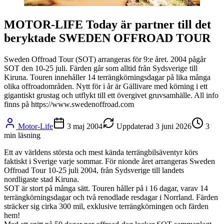
MOTOR-LIFE Today är partner till det
beryktade SWEDEN OFFROAD TOUR
Sweden Offroad Tour (SOT) arrangeras för 9:e året. 2004 pågår
SOT den 10-25 juli. Färden går som alltid från Sydsverige till
Kiruna. Touren innehåller 14 terrängkörningsdagar på lika många
olika offroadområden. Nytt för i år är Gällivare med körning i ett
gigantiskt grustag och utflykt till ett övergivet gruvsamhälle. All info
finns på https://www.swedenoffroad.com
Motor-Life
3 maj 2004
Uppdaterad
3 juni 2026
3
min läsning
Ett av världens största och mest kända terrängbilsäventyr körs
faktiskt i Sverige varje sommar. För nionde året arrangeras Sweden
Offroad Tour 10-25 juli 2004, från Sydsverige till landets
nordligaste stad Kiruna.
SOT är stort på många sätt. Touren håller på i 16 dagar, varav 14
terrängkörningsdagar och två renodlade resdagar i Norrland. Färden
sträcker sig cirka 300 mil, exklusive terrängkörningen och färden
hem!