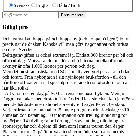
Svenska
English
Båda / Both
Prenumerera
Billigt pris
Deltagarna kan hoppa på och hoppa av (och hoppa på igen!) touren
precis när de önskar. Kanske vill man göra något annat och turista
en dag i Sverige.
Deltagaravgiften är också extremt låg. Endast 300 kronor per bil och
offroad-dag. Motsvarande pris för andra internationella offroad-
äventyr är ofta 1.000 kronor per person och dag.
Men det mest fantastiska med SOT är att äventyret passar alla bilar
och förare. Från nybörjaren i sitt nyinköpta bruksfordon - till den
hårdföre offroadern i sitt specialpreparerade terrängfordon - och alla
har lika roligt!
- Att vara med en dag på SOT är rena söndagsutflykten. Men ju
längre man åker med desto tuffare är det. Hela sträckan kan jämföras
med de hårdaste internationella äventyren! säger Peter Öjerskog.
Varje offroad-dag innehåller följande program och klockslag: 9-10
anmälan och betalning. 10 information och frivillig utbildning för
nybörjare. 14 frivillig safarikörning. 16 avslutning, utlottning av
sponsorprylar och diplom till dem som lämnar touren den dagen.
Platserna man kör på är privata terrängområden som abonnerats.