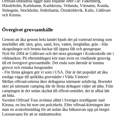
Offroad-områdena ligger nära följande orter i år: Falkenberg,
Hässleholm, Karlshamn, Karlskrona, Vetlanda, Värnamo, Kumla,
Strängnäs, Stockholm, Söderhamn, Örnsköldsvik, Kalix, Gällivare
och Kiruna.
Övergivet gruvsamhälle
Genom att åka genom hela landet bjuds det på varierad terräng som
innehåller allt: sten, grus, sand, lera, vatten, berghällar, gräs - från
skogsslingor och branta backar till öppna fält och grusgropar.
Nytt för 2004 är Gällivare och det stora grustaget i Koskoskulle ute i
vildmarken. På eftermiddagen kör man även en vindlande grusväg
till ett övergivet gruvsamhälle. Det enda som återstår är tomma
gruvor och enstaka husgrunder.
- För första gången gör vi som i USA. Där är det populärt att åka
ensliga vägar till spöklika gruvstäder i Vilda Västern!
Mellan offroad-orterna åker deltagarna närmaste asfaltväg. Boendet
sker på närmaste camping där de flesta deltagare väljer att tälta. Från
campingen är det sedan skyltat till offrod-området, det är alltså lätt
att hitta.
Sweden Offroad Tour avslutas alltid i Sveriges nordligaste stad
Kiruna, en bra bit norr om polcirkeln. Efter offroad-körningen äter
man en avskedsmiddag för att sedan åka bilkaravan upp på berget
Luossavaara för att se midnattssolen.