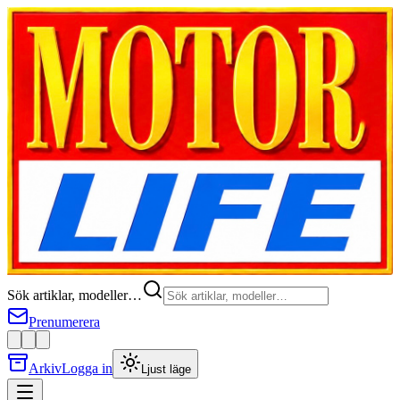
Sök artiklar, modeller…
Prenumerera
Arkiv
Logga in
Ljust läge