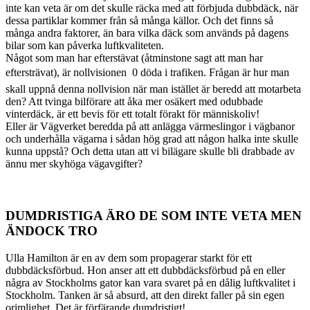
inte kan veta är om det skulle räcka med att förbjuda dubbdäck, när
dessa partiklar kommer från så många källor. Och det finns så
många andra faktorer, än bara vilka däck som används på dagens
bilar som kan påverka luftkvaliteten.
Något som man har efterstävat (åtminstone sagt att man har
eftersträvat), är nollvisionen  0 döda i trafiken. Frågan är hur man
skall uppnå denna nollvision när man istället är beredd att motarbeta
den? Att tvinga bilförare att åka mer osäkert med odubbade
vinterdäck, är ett bevis för ett totalt förakt för människoliv!
Eller är Vägverket beredda på att anlägga värmeslingor i vägbanor
och underhålla vägarna i sådan hög grad att någon halka inte skulle
kunna uppstå? Och detta utan att vi bilägare skulle bli drabbade av
ännu mer skyhöga vägavgifter?
DUMDRISTIGA ÄRO DE SOM INTE VETA MEN
ÄNDOCK TRO
Ulla Hamilton är en av dem som propagerar starkt för ett
dubbdäcksförbud. Hon anser att ett dubbdäcksförbud på en eller
några av Stockholms gator kan vara svaret på en dålig luftkvalitet i
Stockholm. Tanken är så absurd, att den direkt faller på sin egen
orimlighet. Det är förfärande dumdristigt!