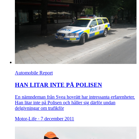
Automobile Report
HAN LITAR INTE PÅ POLISEN
En nämndeman från Svea hovrätt har intressanta erfarenheter.
Han litar inte på Polisen och håller sig därför undan
delgivningar om trafikför
Motor-Life ·
7 december 2011