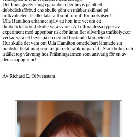
Det finns givetvis inga garantier eller bevis på att ett
dubbdäcksförbud ens skulle göra en mätbar skillnad på
luftkvaliteten. Istället talar allt sunt förnuft för motsatsen!
Ulla Hamilton erkänner själv att hon inte vet om ett
dubbdäcksförbud skulle vara svaret. Att utföra dessa typer av
experiment med uppenbar risk för ännu fler allvarliga trafikolyckor
verkar vara ett bevis på en oerhört bristande kompetens!
Hur skulle det vara om Ulla Hamilton omedelbart lämnade sin
politiska befattning som miljö- och trafikborgarråd i Stockholm, och
istället tog värvning hos Frälsningsarmén som ansvarig för en av
deras soppgrytor!
Av Richard E. Olfwenstam