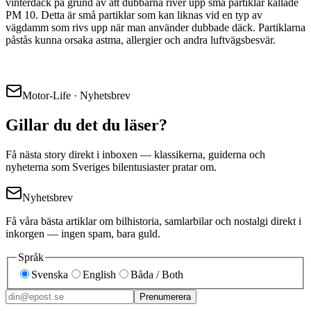
vinterdäck på grund av att dubbarna river upp små partiklar kallade
PM 10. Detta är små partiklar som kan liknas vid en typ av
vägdamm som rivs upp när man använder dubbade däck. Partiklarna
påstås kunna orsaka astma, allergier och andra luftvägsbesvär.
Motor-Life · Nyhetsbrev
Gillar du det du läser?
Få nästa story direkt i inboxen — klassikerna, guiderna och
nyheterna som Sveriges bilentusiaster pratar om.
Nyhetsbrev
Få våra bästa artiklar om bilhistoria, samlarbilar och nostalgi direkt i
inkorgen — ingen spam, bara guld.
Språk
Svenska
English
Båda / Both
Prenumerera