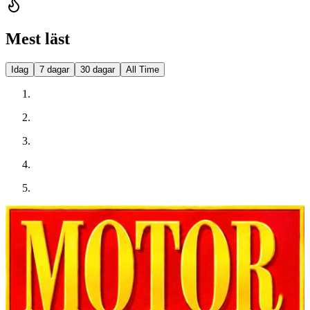
Mest läst
Idag
7 dagar
30 dagar
All Time