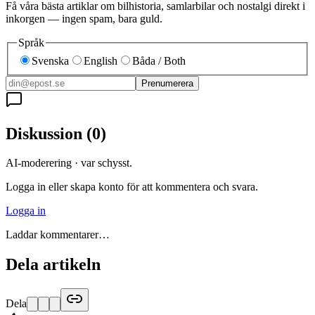
Få våra bästa artiklar om bilhistoria, samlarbilar och nostalgi direkt i
inkorgen — ingen spam, bara guld.
Språk
Svenska
English
Båda / Both
Prenumerera
Diskussion
(
0
)
AI-moderering · var schysst.
Logga in eller skapa konto för att kommentera och svara.
Logga in
Laddar kommentarer…
Dela artikeln
Dela