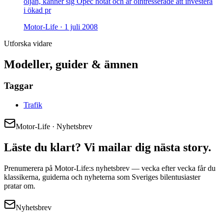
oljan, känner sig Opec hotat och är ointresserade att investera
i ökad pr
Motor-Life ·
1 juli 2008
Utforska vidare
Modeller, guider & ämnen
Taggar
Trafik
Motor-Life · Nyhetsbrev
Läste du klart? Vi mailar dig nästa story.
Prenumerera på Motor-Life:s nyhetsbrev — vecka efter vecka får du
klassikerna, guiderna och nyheterna som Sveriges bilentusiaster
pratar om.
Nyhetsbrev