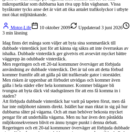
mikropartiklar som dubbarna kan riva upp från vägbanan. Vissa
byråkrater tycks anse det är värt att öka antalet trafikolyckor i utbyte
mot ökat miljötänkande.
Motor-Life
10 oktober 2009
Uppdaterad
3 juni 2026
3
min läsning
Idag finns det många som väljer att byta sina sommardäck till
dubbade vinterdäck just för att känna sig säkra att inte överraskas av
ishalka. Dubbade vinterdäck ger givetvis ett avsevärt mycket bättre
väggrepp än odubbade vinterdäck.
Men regeringen och ett 20-tal kommuner överväger att förbjuda
användning av dubbade vinterdäck. Det är tal om att detta förbud
kommer framför allt att gälla på tätt trafikerade gator i storstäder.
Men risken är uppenbar att förbudet utvidgas och kommer även
gälla i hela städer eller hela kommuner. Kommer bilägare bli
tvungna att byta däck vid stadsgränsen för att ens få komma in i
staden?
Att förbjuda dubbade vinterdäck har varit på tapeten förut, men då
har inte miljöhotet nämnts direkt. Istället har man riktat in sig på hur
dubbarna sliter på vägarna. Och att man behöver bekosta mycket
pengar för att underhålla vägarna. Men nu har även den påstådda
miljökonsekvensen blivit en ännu tyngre punkt i denna debatt.
Regeringen och ett 20-tal kommuner överväger att förbjuda dubbade