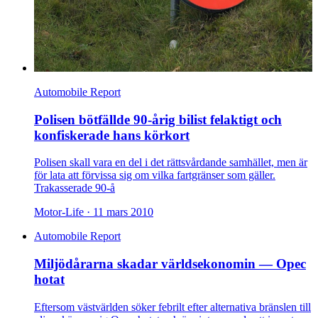
Automobile Report
Polisen bötfällde 90-årig bilist felaktigt och
konfiskerade hans körkort
Polisen skall vara en del i det rättsvårdande samhället, men är
för lata att förvissa sig om vilka fartgränser som gäller.
Trakasserade 90-å
Motor-Life ·
11 mars 2010
Automobile Report
Miljödårarna skadar världsekonomin — Opec
hotat
Eftersom västvärlden söker febrilt efter alternativa bränslen till