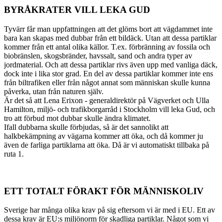
BYRÅKRATER VILL LEKA GUD
Tyvärr får man uppfattningen att det glöms bort att vägdammet inte
bara kan skapas med dubbar från ett bildäck. Utan att dessa partiklar
kommer från ett antal olika källor. T.ex. förbränning av fossila och
biobränslen, skogsbränder, havssalt, sand och andra typer av
jordmaterial. Och att dessa partiklar rivs även upp med vanliga däck,
dock inte i lika stor grad. En del av dessa partiklar kommer inte ens
från biltrafiken eller från något annat som människan skulle kunna
påverka, utan från naturen själv.
Är det så att Lena Erixon - generaldirektör på Vägverket och Ulla
Hamilton, miljö- och trafikborgarråd i Stockholm vill leka Gud, och
tro att förbud mot dubbar skulle ändra klimatet.
Ifall dubbarna skulle förbjudas, så är det sannolikt att
halkbekämpning av vägarna kommer att öka, och då kommer ju
även de farliga partiklarna att öka. Då är vi automatiskt tillbaka på
ruta 1.
ETT TOTALT FÖRAKT FÖR MÄNNISKOLIV
Sverige har många olika krav på sig eftersom vi är med i EU. Ett av
dessa krav är EU:s miljönorm för skadliga partiklar. Något som vi