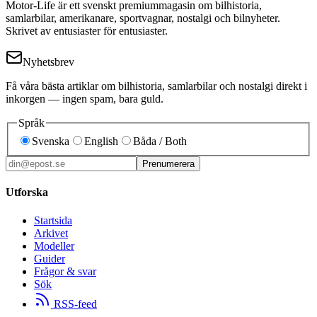
Motor-Life är ett svenskt premiummagasin om bilhistoria,
samlarbilar, amerikanare, sportvagnar, nostalgi och bilnyheter.
Skrivet av entusiaster för entusiaster.
Nyhetsbrev
Få våra bästa artiklar om bilhistoria, samlarbilar och nostalgi direkt i
inkorgen — ingen spam, bara guld.
Språk
Svenska
English
Båda / Both
Prenumerera
Utforska
Startsida
Arkivet
Modeller
Guider
Frågor & svar
Sök
RSS-feed