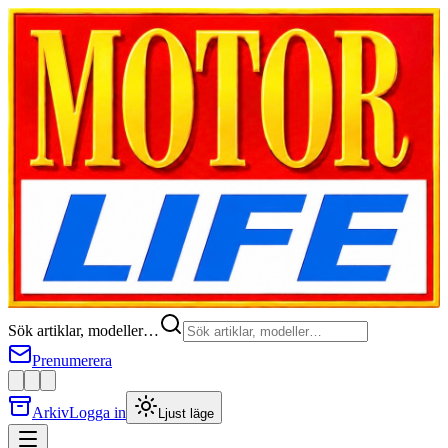
Sök artiklar, modeller…
Prenumerera
Arkiv
Logga in
Ljust läge