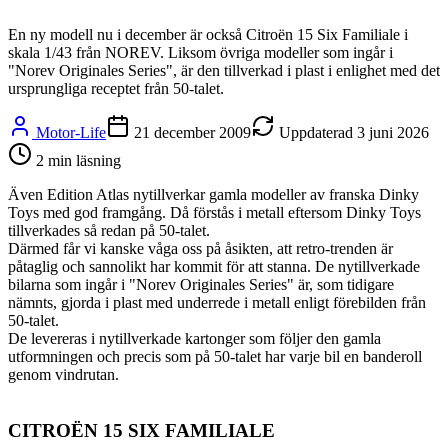
En ny modell nu i december är också Citroën 15 Six Familiale i
skala 1/43 från NOREV. Liksom övriga modeller som ingår i
"Norev Originales Series", är den tillverkad i plast i enlighet med det
ursprungliga receptet från 50-talet.
Motor-Life
21 december 2009
Uppdaterad
3 juni 2026
2
min läsning
Även Edition Atlas nytillverkar gamla modeller av franska Dinky
Toys med god framgång. Då förstås i metall eftersom Dinky Toys
tillverkades så redan på 50-talet.
Därmed får vi kanske våga oss på åsikten, att retro-trenden är
påtaglig och sannolikt har kommit för att stanna. De nytillverkade
bilarna som ingår i "Norev Originales Series" är, som tidigare
nämnts, gjorda i plast med underrede i metall enligt förebilden från
50-talet.
De levereras i nytillverkade kartonger som följer den gamla
utformningen och precis som på 50-talet har varje bil en banderoll
genom vindrutan.
CITROËN 15 SIX FAMILIALE