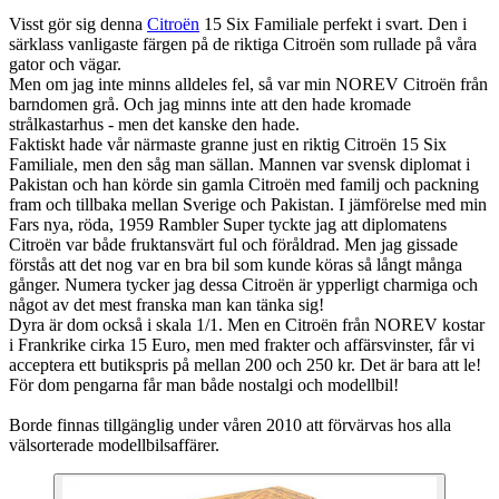
Visst gör sig denna
Citroën
15 Six Familiale perfekt i svart. Den i
särklass vanligaste färgen på de riktiga Citroën som rullade på våra
gator och vägar.
Men om jag inte minns alldeles fel, så var min NOREV Citroën från
barndomen grå. Och jag minns inte att den hade kromade
strålkastarhus - men det kanske den hade.
Faktiskt hade vår närmaste granne just en riktig Citroën 15 Six
Familiale, men den såg man sällan. Mannen var svensk diplomat i
Pakistan och han körde sin gamla Citroën med familj och packning
fram och tillbaka mellan Sverige och Pakistan. I jämförelse med min
Fars nya, röda, 1959 Rambler Super tyckte jag att diplomatens
Citroën var både fruktansvärt ful och föråldrad. Men jag gissade
förstås att det nog var en bra bil som kunde köras så långt många
gånger. Numera tycker jag dessa Citroën är ypperligt charmiga och
något av det mest franska man kan tänka sig!
Dyra är dom också i skala 1/1. Men en Citroën från NOREV kostar
i Frankrike cirka 15 Euro, men med frakter och affärsvinster, får vi
acceptera ett butikspris på mellan 200 och 250 kr. Det är bara att le!
För dom pengarna får man både nostalgi och modellbil!
Borde finnas tillgänglig under våren 2010 att förvärvas hos alla
välsorterade modellbilsaffärer.