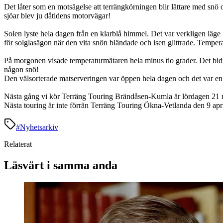
Det låter som en motsägelse att terrängkörningen blir lättare med snö o
sjöar blev ju dåtidens motorvägar!
Solen lyste hela dagen från en klarblå himmel. Det var verkligen läge
för solglasägon när den vita snön bländade och isen glittrade. Tempe
På morgonen visade temperaturmätaren hela minus tio grader. Det bidrog 
någon snö!
Den välsorterade matserveringen var öppen hela dagen och det var en f
Nästa gång vi kör Terräng Touring Brändåsen-Kumla är lördagen 21 ma
Nästa touring är inte förrän Terräng Touring Ökna-Vetlanda den 9 apri
#
Nyhetsarkiv
Relaterat
Läsvärt i samma anda