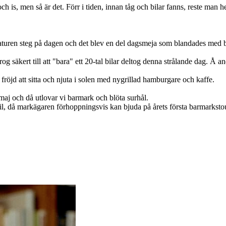
ch is, men så är det. Förr i tiden, innan tåg och bilar fanns, reste man h
raturen steg på dagen och det blev en del dagsmeja som blandades med b
säkert till att "bara" ett 20-tal bilar deltog denna strålande dag. Å an
röjd att sitta och njuta i solen med nygrillad hamburgare och kaffe.
j och då utlovar vi barmark och blöta surhål.
l, då markägaren förhoppningsvis kan bjuda på årets första barmarkstou