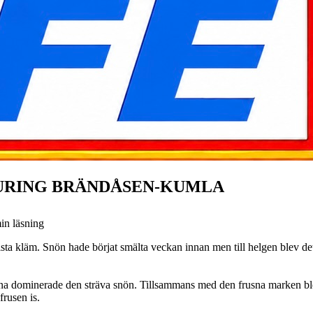
OURING BRÄNDÅSEN-KUMLA
in läsning
ta kläm. Snön hade börjat smälta veckan innan men till helgen blev det 
ierna dominerade den sträva snön. Tillsammans med den frusna marken bl
frusen is.