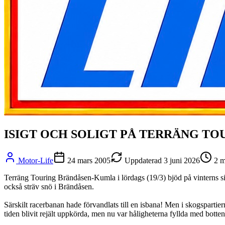
ISIGT OCH SOLIGT PÅ TERRÄNG T
Motor-Life
24 mars 2005
Uppdaterad
3 juni 2026
2
m
Terräng Touring Brändåsen-Kumla i lördags (19/3) bjöd på vinterns sis
också sträv snö i Brändåsen.
Särskilt racerbanan hade förvandlats till en isbana! Men i skogspart
tiden blivit rejält uppkörda, men nu var håligheterna fyllda med botten