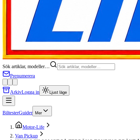
Sök artiklar, modeller…
Prenumerera
Arkiv
Logga in
Ljust läge
Biltester
Guider
Mer
Motor-Life
Van Pickup