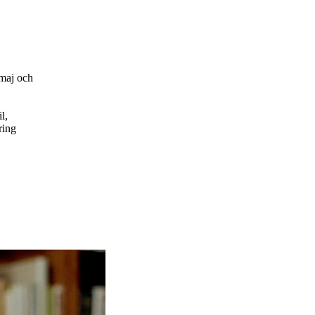
maj och
l,
ring