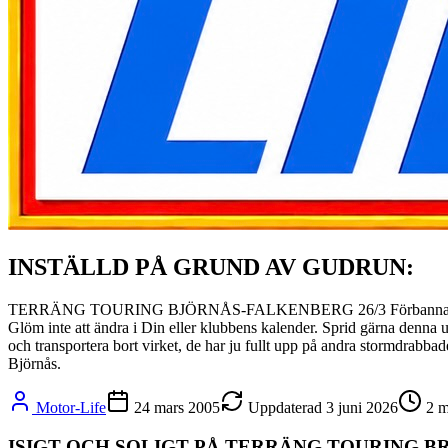
INSTÄLLD PÅ GRUND AV GUDRUN:
TERRÄNG TOURING BJÖRNÅS-FALKENBERG 26/3 Förbannade Gudrun! O
Glöm inte att ändra i Din eller klubbens kalender. Sprid gärna denna u
och transportera bort virket, de har ju fullt upp på andra stormdrabbade
Björnås.
Motor-Life
24 mars 2005
Uppdaterad
3 juni 2026
2
m
ISIGT OCH SOLIGT PÅ TERRÄNG TOURING 