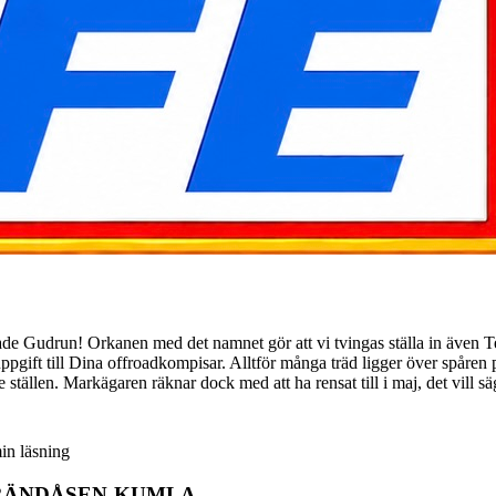
rkanen med det namnet gör att vi tvingas ställa in även Terräng
ppgift till Dina offroadkompisar. Alltför många träd ligger över spåren
 ställen. Markägaren räknar dock med att ha rensat till i maj, det vill s
in läsning
BRÄNDÅSEN-KUMLA