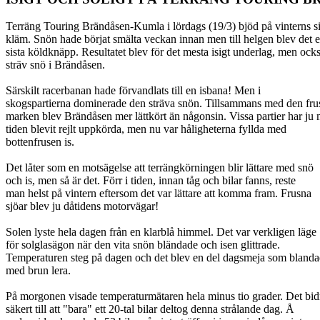
Terräng Touring Brändåsen-Kumla i lördags (19/3) bjöd på vinterns si
kläm. Snön hade börjat smälta veckan innan men till helgen blev det 
sista köldknäpp. Resultatet blev för det mesta isigt underlag, men ock
sträv snö i Brändåsen.
Särskilt racerbanan hade förvandlats till en isbana! Men i
skogspartierna dominerade den sträva snön. Tillsammans med den fru
marken blev Brändåsen mer lättkört än någonsin. Vissa partier har ju
tiden blevit rejlt uppkörda, men nu var håligheterna fyllda med
bottenfrusen is.
Det låter som en motsägelse att terrängkörningen blir lättare med snö
och is, men så är det. Förr i tiden, innan tåg och bilar fanns, reste
man helst på vintern eftersom det var lättare att komma fram. Frusna
sjöar blev ju dåtidens motorvägar!
Solen lyste hela dagen från en klarblå himmel. Det var verkligen läge
för solglasägon när den vita snön bländade och isen glittrade.
Temperaturen steg på dagen och det blev en del dagsmeja som blanda
med brun lera.
På morgonen visade temperaturmätaren hela minus tio grader. Det bi
säkert till att "bara" ett 20-tal bilar deltog denna strålande dag. Å