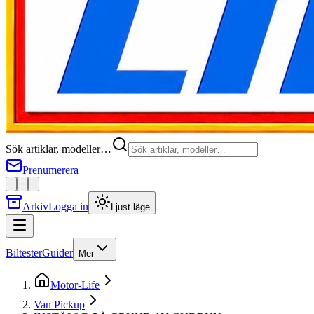
Sök artiklar, modeller…
Prenumerera
Arkiv
Logga in
Ljust läge
Biltester
Guider
Mer
Motor-Life
Van Pickup