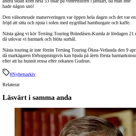
andra sidan kom hela 53 bilar på vinterträffen i januari, då man inte
hade någon snö!
Den välsorterade matserveringen var öppen hela dagen och det var en
fröjd att sitta och njuta i solen med nygrillad hamburgare och kaffe.
Nästa gång vi kör Terräng Touring Brändåsen-Kumla är lördagen 21 
då utlovar vi barmark och blöta surhål.
Nästa touring är inte förrän Terräng Touring Ökna-Vetlanda den 9 apri
då markägaren förhoppningsvis kan bjuda på årets första barmarkstou
efter att ha hunnit rensa efter orkanen Gudrun.
#
Nyhetsarkiv
Relaterat
Läsvärt i samma anda