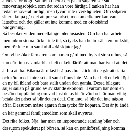
alldeles för högt. Sannolikt beror det på att säljaren ser sitt
renoveringsobjekt, som det redan vore färdigt. I tanken har han
redan renoverat färdigt, men tyvärr inte i verkligheten. Om säljaren
sitter i knipa går det att pressa priset, men amerikaner kan vara
lättstötta och det gäller att inte komma med en oförskämd
budgivning.
Så besöker vi den medelfattige bilentusiasten. Om han har arbete
men inkomsterna räcker inte till, så tycks han hellre sälja en bruksbil,
men rör inte min samlarbil - då skjuter jag!.
Om vi besöker farmaren som har en gård med hyfsat stora uthus, så
kan där finnas samlarbilar helt enkelt därför att man har tyckt att det
är bra att ha. Bilarna är oftast i så pass bra skick att de går att starta
och köra med. Intresset att samla finns inte. Man har helt enkelt köpt
en ny bil ibland och bara ställt undan den gamla. Dessa bilägare
säljer sällan på grund av sviktande ekonomi. Tvärtom har dom en
bestämd uppfattning om vad just deras bil är värd och är man villig
betala det priset så blir det en deal. Om inte, så blir det inte någon
affär. Dessutom måste ägaren fatta tycke för köparen. Det är ju ändå
en kär gammal familjemedlem som skall avyttras.
Det rika folket. Nja, har man en imponerande samling bilar och
dessutom spekulerat på börsen, så kan en panikförsäljning komma