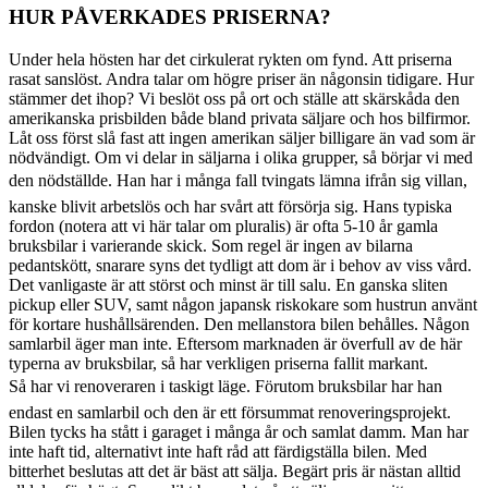
HUR PÅVERKADES PRISERNA?
Under hela hösten har det cirkulerat rykten om fynd. Att priserna
rasat sanslöst. Andra talar om högre priser än någonsin tidigare. Hur
stämmer det ihop? Vi beslöt oss på ort och ställe att skärskåda den
amerikanska prisbilden både bland privata säljare och hos bilfirmor.
Låt oss först slå fast att ingen amerikan säljer billigare än vad som är
nödvändigt. Om vi delar in säljarna i olika grupper, så börjar vi med
den nödställde. Han har i många fall tvingats lämna ifrån sig villan,
kanske blivit arbetslös och har svårt att försörja sig. Hans typiska
fordon (notera att vi här talar om pluralis) är ofta 5-10 år gamla
bruksbilar i varierande skick. Som regel är ingen av bilarna
pedantskött, snarare syns det tydligt att dom är i behov av viss vård.
Det vanligaste är att störst och minst är till salu. En ganska sliten
pickup eller SUV, samt någon japansk riskokare som hustrun använt
för kortare hushållsärenden. Den mellanstora bilen behålles. Någon
samlarbil äger man inte. Eftersom marknaden är överfull av de här
typerna av bruksbilar, så har verkligen priserna fallit markant.
Så har vi renoveraren i taskigt läge. Förutom bruksbilar har han
endast en samlarbil och den är ett försummat renoveringsprojekt.
Bilen tycks ha stått i garaget i många år och samlat damm. Man har
inte haft tid, alternativt inte haft råd att färdigställa bilen. Med
bitterhet beslutas att det är bäst att sälja. Begärt pris är nästan alltid