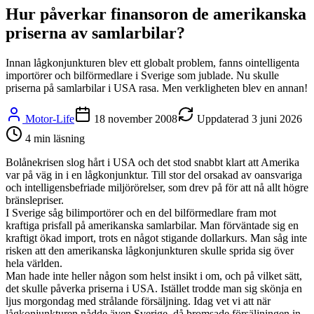
Hur påverkar finansoron de amerikanska
priserna av samlarbilar?
Innan lågkonjunkturen blev ett globalt problem, fanns ointelligenta
importörer och bilförmedlare i Sverige som jublade. Nu skulle
priserna på samlarbilar i USA rasa. Men verkligheten blev en annan!
Motor-Life
18 november 2008
Uppdaterad
3 juni 2026
4
min läsning
Bolånekrisen slog hårt i USA och det stod snabbt klart att Amerika
var på väg in i en lågkonjunktur. Till stor del orsakad av oansvariga
och intelligensbefriade miljörörelser, som drev på för att nå allt högre
bränslepriser.
I Sverige såg bilimportörer och en del bilförmedlare fram mot
kraftiga prisfall på amerikanska samlarbilar. Man förväntade sig en
kraftigt ökad import, trots en något stigande dollarkurs. Man såg inte
risken att den amerikanska lågkonjunkturen skulle sprida sig över
hela världen.
Man hade inte heller någon som helst insikt i om, och på vilket sätt,
det skulle påverka priserna i USA. Istället trodde man sig skönja en
ljus morgondag med strålande försäljning. Idag vet vi att när
lågkonjunkturen nådde även Sverige, då bromsade försäljningen in