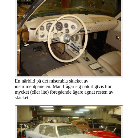
En närbild på det miserabla skicket av
instrumentpanelen. Man frågar sig naturligtvis hur
mycket (eller lite) föregående ägare ägnat resten av
skicket.