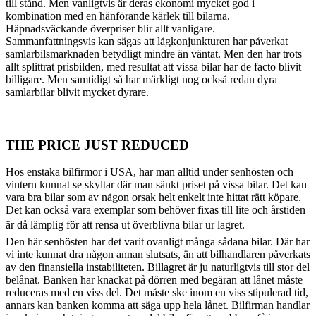
till stånd. Men vanligtvis är deras ekonomi mycket god i
kombination med en hänförande kärlek till bilarna.
Häpnadsväckande överpriser blir allt vanligare.
Sammanfattningsvis kan sägas att lågkonjunkturen har påverkat
samlarbilsmarknaden betydligt mindre än väntat. Men den har trots
allt splittrat prisbilden, med resultat att vissa bilar har de facto blivit
billigare. Men samtidigt så har märkligt nog också redan dyra
samlarbilar blivit mycket dyrare.
THE PRICE JUST REDUCED
Hos enstaka bilfirmor i USA, har man alltid under senhösten och
vintern kunnat se skyltar där man sänkt priset på vissa bilar. Det kan
vara bra bilar som av någon orsak helt enkelt inte hittat rätt köpare.
Det kan också vara exemplar som behöver fixas till lite och årstiden
är då lämplig för att rensa ut överblivna bilar ur lagret.
Den här senhösten har det varit ovanligt många sådana bilar. Där har
vi inte kunnat dra någon annan slutsats, än att bilhandlaren påverkats
av den finansiella instabiliteten. Billagret är ju naturligtvis till stor del
belånat. Banken har knackat på dörren med begäran att lånet måste
reduceras med en viss del. Det måste ske inom en viss stipulerad tid,
annars kan banken komma att säga upp hela lånet. Bilfirman handlar