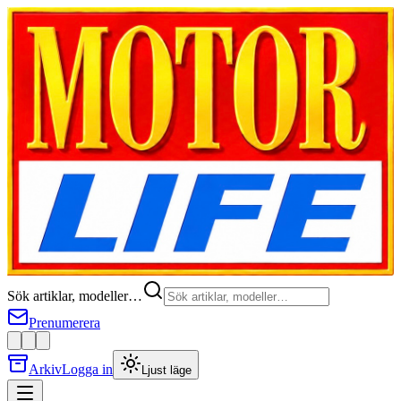
Sök artiklar, modeller…
Prenumerera
Arkiv
Logga in
Ljust läge