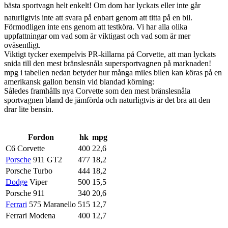
bästa sportvagn helt enkelt! Om dom har lyckats eller inte går
naturligtvis inte att svara på enbart genom att titta på en bil.
Förmodligen inte ens genom att testköra. Vi har alla olika
uppfattningar om vad som är viktigast och vad som är mer
oväsentligt.
Viktigt tycker exempelvis PR-killarna på Corvette, att man lyckats
snida till den mest bränslesnåla supersportvagnen på marknaden!
mpg i tabellen nedan betyder hur många miles bilen kan köras på en
amerikansk gallon bensin vid blandad körning:
Således framhålls nya Corvette som den mest bränslesnåla
sportvagnen bland de jämförda och naturligtvis är det bra att den
drar lite bensin.
Fordon
hk
mpg
C6 Corvette
400
22,6
Porsche
911 GT2
477
18,2
Porsche Turbo
444
18,2
Dodge
Viper
500
15,5
Porsche 911
340
20,6
Ferrari
575 Maranello
515
12,7
Ferrari Modena
400
12,7