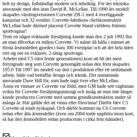
helt ny design, fullständigt modern och tidsriktig. För det tekniska
ansvarade med den äran David R. McLellan. Till 1990 års modell
skapades värstingversionen Corvette ZR-1 med 4 överliggande
kamaxlar och 32 ventiler. Corvette-fabrikens chefskonstruktör
McLellan hade därmed placerat Corvette bland världens främsta
sportvagnar!
Trots en något sviktande försäljning kunde man den 2 juli 1992 fira
att man tillverkat en miljon Corvette. Vi måste då hålla i minnet att
första årsmodellen gjordes i bara 300 exemplar och att det hela tiden
rört sig om en exklusiv, 2-sitsig sportvagn.
Arbetet med C5 (den femte generationen) kom att bli det mest
föryngrade steg som Corvette genomgått sedan den först skapades
1953! Till 1997 års modell var den i produktion efter ett omfattande
arbete, både vad beträffar design och teknik. Det sistnämnda
ansvarade Dave Hill för, som hade tagit över efter McLellan.
Ännu en vinnare av Corvette var född, men GM hade sett vägbanan
svikta för Corvette försäljningsmässigt och insåg att man inte längre
kunde producera Corvette med samma grundkonstruktion under så
många år. Här gällde det att vinna eller försvinna! Därför blev C5
Corvette så totalt nyskapad. Och därför kommer nu C6 Corvette
redan efter åtta årsmodeller (även om 2004 torde upphöra inom kort,
så har den årsmodellen redan producerats i cirka fem månader).