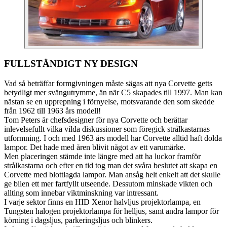
FULLSTÄNDIGT NY DESIGN
Vad så beträffar formgivningen måste sägas att nya Corvette getts
betydligt mer svängutrymme, än när C5 skapades till 1997. Man kan
nästan se en upprepning i förnyelse, motsvarande den som skedde
från 1962 till 1963 års modell!
Tom Peters är chefsdesigner för nya Corvette och berättar
inlevelsefullt vilka vilda diskussioner som föregick strålkastarnas
utformning. I och med 1963 års modell har Corvette alltid haft dolda
lampor. Det hade med åren blivit något av ett varumärke.
Men placeringen stämde inte längre med att ha luckor framför
strålkastarna och efter en tid tog man det svåra beslutet att skapa en
Corvette med blottlagda lampor. Man ansåg helt enkelt att det skulle
ge bilen ett mer fartfyllt utseende. Dessutom minskade vikten och
allting som innebar viktminskning var intressant.
I varje sektor finns en HID Xenor halvljus projektorlampa, en
Tungsten halogen projektorlampa för helljus, samt andra lampor för
körning i dagsljus, parkeringsljus och blinkers.