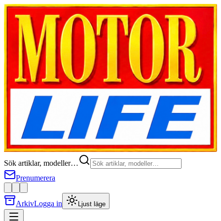
Sök artiklar, modeller…
Prenumerera
Arkiv
Logga in
Ljust läge