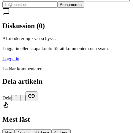
Prenumerera
Diskussion
(
0
)
AI-moderering · var schysst.
Logga in eller skapa konto för att kommentera och svara.
Logga in
Laddar kommentarer…
Dela artikeln
Dela
Mest läst
Idag
7 dagar
30 dagar
All Time