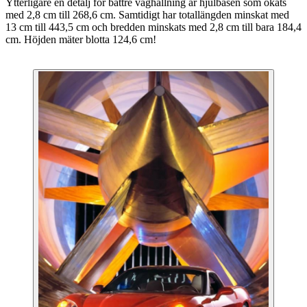
Ytterligare en detalj för bättre väghållning är hjulbasen som ökats
med 2,8 cm till 268,6 cm. Samtidigt har totallängden minskat med
13 cm till 443,5 cm och bredden minskats med 2,8 cm till bara 184,4
cm. Höjden mäter blotta 124,6 cm!