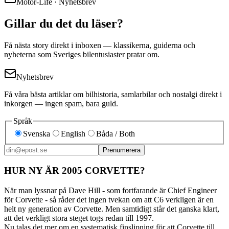
Motor-Life · Nyhetsbrev
Gillar du det du läser?
Få nästa story direkt i inboxen — klassikerna, guiderna och
nyheterna som Sveriges bilentusiaster pratar om.
Nyhetsbrev
Få våra bästa artiklar om bilhistoria, samlarbilar och nostalgi direkt i
inkorgen — ingen spam, bara guld.
Språk
Svenska
English
Båda / Both
Prenumerera
HUR NY ÄR 2005 CORVETTE?
När man lyssnar på Dave Hill - som fortfarande är Chief Engineer
för Corvette - så råder det ingen tvekan om att C6 verkligen är en
helt ny generation av Corvette. Men samtidigt står det ganska klart,
att det verkligt stora steget togs redan till 1997.
Nu talas det mer om en systematisk finslipning för att Corvette till