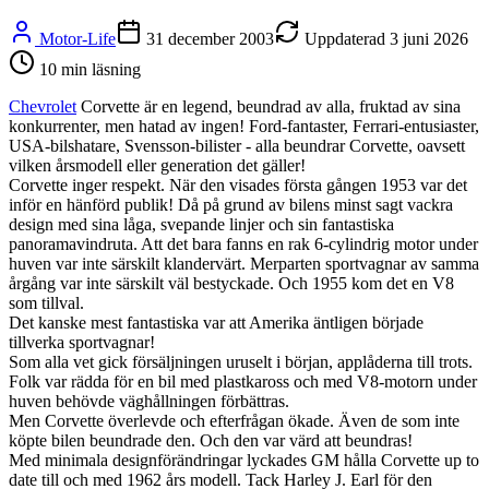
Motor-Life
31 december 2003
Uppdaterad
3 juni 2026
10
min läsning
Chevrolet
Corvette är en legend, beundrad av alla, fruktad av sina
konkurrenter, men hatad av ingen! Ford-fantaster, Ferrari-entusiaster,
USA-bilshatare, Svensson-bilister - alla beundrar Corvette, oavsett
vilken årsmodell eller generation det gäller!
Corvette inger respekt. När den visades första gången 1953 var det
inför en hänförd publik! Då på grund av bilens minst sagt vackra
design med sina låga, svepande linjer och sin fantastiska
panoramavindruta. Att det bara fanns en rak 6-cylindrig motor under
huven var inte särskilt klandervärt. Merparten sportvagnar av samma
årgång var inte särskilt väl bestyckade. Och 1955 kom det en V8
som tillval.
Det kanske mest fantastiska var att Amerika äntligen började
tillverka sportvagnar!
Som alla vet gick försäljningen uruselt i början, applåderna till trots.
Folk var rädda för en bil med plastkaross och med V8-motorn under
huven behövde väghållningen förbättras.
Men Corvette överlevde och efterfrågan ökade. Även de som inte
köpte bilen beundrade den. Och den var värd att beundras!
Med minimala designförändringar lyckades GM hålla Corvette up to
date till och med 1962 års modell. Tack Harley J. Earl för den