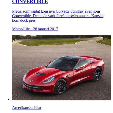
CONVERTIBLE
Precis som väntat kom nya Corvette Stingray även som
Convertible. Det hade varit förvånansvärt annars. Kanske
kom dock pres
Motor-Life ·
28 januari 2017
Amerikanska bilar