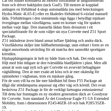
Låt oss istället konstatera att motorn fortfarande är längsmonterad
fram och driver bakhjulen (tack Gud!). Till motorn är kopplad
antingen en förbättrad 4-stegs automatlåda (nu med beteckningen
Hydra-Matic 4L65-E) eller en likaledes förbättrad 6-växlad manuell
låda. Förbättringen i den sistnämnda sägs ligga i betydligt mjukare
övergångar mellan växellägena, samt en kortare väg för spaken
mellan varje läge. Den manuella lådan finns dessutom i ett
specialutförande för de som väljer sin nya Corvette med Z51 Sport
Package.
Z51 inkluderar även bland annat tuffare fjädring och andra däck.
Växellådorna skiljer inte hållbarhetsmässigt, utan enbart i form av en
något annorlunda utväxling för att matcha den sannolikt sportigare
körstilen.
Hjulupphängningen är helt ny både fram och bak. Det enda som
följt med från tidigare är den tvärställda bladfjädern i plast. Men allt
annat är som sagt nytt och ger Corvette en avsevärt behagligare
väghållning. Den är mer exakt att köra och är mer okänslig för
ojämnheter i vägbanan, trots en mjukare gång.
För de som vill ha en lite mer hårdhänt bil finns F55 Package att
tillgå där stötdämparna anpassar sig efter väg och körstil. Det ovan
beskrivna Z51 Package är för de verkligt fartsugna entusiasterna!
Till detta har framtagits en ny modern generation däck av Goodyear
för Corvette. Som standard Är det Goodyear Eagle F1 GS Extended
Mobility, fram i dimensionen P245/40ZR-18 och bak P285/35ZR-
19.