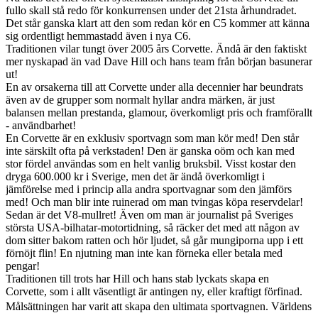
fullo skall stå redo för konkurrensen under det 21sta århundradet.
Det står ganska klart att den som redan kör en C5 kommer att känna
sig ordentligt hemmastadd även i nya C6.
Traditionen vilar tungt över 2005 års Corvette. Ändå är den faktiskt
mer nyskapad än vad Dave Hill och hans team från början basunerar
ut!
En av orsakerna till att Corvette under alla decennier har beundrats
även av de grupper som normalt hyllar andra märken, är just
balansen mellan prestanda, glamour, överkomligt pris och framförallt
- användbarhet!
En Corvette är en exklusiv sportvagn som man kör med! Den står
inte särskilt ofta på verkstaden! Den är ganska oöm och kan med
stor fördel användas som en helt vanlig bruksbil. Visst kostar den
dryga 600.000 kr i Sverige, men det är ändå överkomligt i
jämförelse med i princip alla andra sportvagnar som den jämförs
med! Och man blir inte ruinerad om man tvingas köpa reservdelar!
Sedan är det V8-mullret! Även om man är journalist på Sveriges
största USA-bilhatar-motortidning, så räcker det med att någon av
dom sitter bakom ratten och hör ljudet, så går mungiporna upp i ett
förnöjt flin! En njutning man inte kan förneka eller betala med
pengar!
Traditionen till trots har Hill och hans stab lyckats skapa en
Corvette, som i allt väsentligt är antingen ny, eller kraftigt förfinad.
Målsättningen har varit att skapa den ultimata sportvagnen. Världens