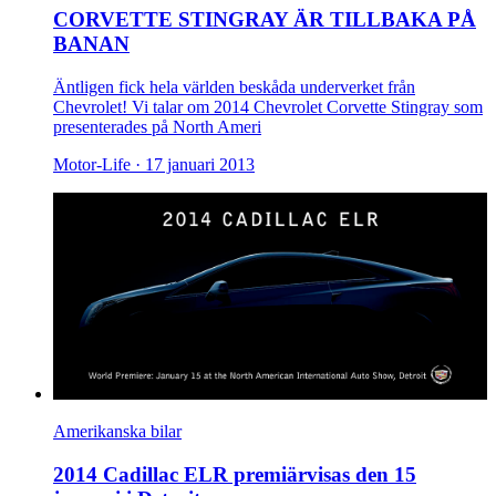
CORVETTE STINGRAY ÄR TILLBAKA PÅ
BANAN
Äntligen fick hela världen beskåda underverket från
Chevrolet! Vi talar om 2014 Chevrolet Corvette Stingray som
presenterades på North Ameri
Motor-Life ·
17 januari 2013
Amerikanska bilar
2014 Cadillac ELR premiärvisas den 15