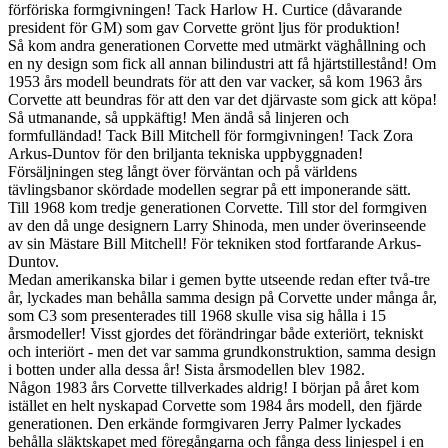
förföriska formgivningen! Tack Harlow H. Curtice (dåvarande
president för GM) som gav Corvette grönt ljus för produktion!
Så kom andra generationen Corvette med utmärkt väghållning och
en ny design som fick all annan bilindustri att få hjärtstillestånd! Om
1953 års modell beundrats för att den var vacker, så kom 1963 års
Corvette att beundras för att den var det djärvaste som gick att köpa!
Så utmanande, så uppkäftig! Men ändå så linjeren och
formfulländad! Tack Bill Mitchell för formgivningen! Tack Zora
Arkus-Duntov för den briljanta tekniska uppbyggnaden!
Försäljningen steg långt över förväntan och på världens
tävlingsbanor skördade modellen segrar på ett imponerande sätt.
Till 1968 kom tredje generationen Corvette. Till stor del formgiven
av den då unge designern Larry Shinoda, men under överinseende
av sin Mästare Bill Mitchell! För tekniken stod fortfarande Arkus-
Duntov.
Medan amerikanska bilar i gemen bytte utseende redan efter två-tre
år, lyckades man behålla samma design på Corvette under många år,
som C3 som presenterades till 1968 skulle visa sig hålla i 15
årsmodeller! Visst gjordes det förändringar både exteriört, tekniskt
och interiört - men det var samma grundkonstruktion, samma design
i botten under alla dessa år! Sista årsmodellen blev 1982.
Någon 1983 års Corvette tillverkades aldrig! I början på året kom
istället en helt nyskapad Corvette som 1984 års modell, den fjärde
generationen. Den erkände formgivaren Jerry Palmer lyckades
behålla släktskapet med föregångarna och fånga dess linjespel i en