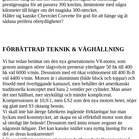
prestigesugna för att passera 300 km/tim, åtminstone med några
kilometer till höger om det magiska 300-strecket.
Håller sig kanske Chevrolet Corvette för god för att hänge sig åt
sådana perifera obetydligheter?
FÖRBÄTTRAD TEKNIK & VÄGHÅLLNING
Vi har redan berättat om den nya generationens V8-motor, som
genom aningen större slagvolym presterar ytterligare 50 hk till 400
hk vid 6000 v/min. Dessutom med ett ökat vridmoment till 400 lb-ft
vid 4400 v/min. Motorn är i aluminium (både block och toppar) och
fösedd med överliggande kamaxel, men behåller det amerikanskt
traditionella konceptet med bara 2 ventiler per cylinder. Man anser
det mer hållbart, mer stryktåligt och mindre komplicerat.
Kompressionen är 10,9:1, men LS2 som den nya motorn heter, nöjer
sig glatt med 93 oktanig bensin.
Vi skall inte här återge fabrikens ingående förklaringar hur man
lyckats med konststycket, att skapa en så effektfull motor som drar
så otroligt lite bränsle! Dessutom med ännu renare avgaser än
någonsin tidigare. Det kan kanske istället vara nyttig läsning för en
del av deras konkurrenter!