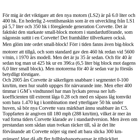
För mig är det viktigare att den nya motorn (LS2) är på 6.0 liter och
400 hk. En hederlig 2-ventilsmaskin som är en utveckling från LS1
på 5,7 liter och 350 hk i föregående generation Corvette. Det är
faktiskt den starkaste small-block motorn i standardutförande, som
någonsin suttit i en Corvette! Det framhåller tillverkaren också.
Men glöm inte ordet small-block! Förr i tiden fanns även big-block
motorer att tillgå, och som standard gav den 460 hk redan vid 5600
v/min, i 1970 års modell. Men det är ju 35 år sedan. Och för 40 år
sedan tog man ut 425 hk ur en 396:a (6,5 liter big block mot dagens
6,0 liter small block). Men motorerna för 40 år sedan var ju förstås
betydligt törstigare.
Och 2005 års Corvette är säkerligen snabbare i segmentet 0-100
km/tim, men hur snabb uppges för närvarande inte. Men efter 400
timmar i GM´s vindtunnel har man lyckats pressa ner luft-
koefficienten till extremt låga 0.28 och med en såpass låg tomvikt
som bara 1.470 kg i kombination med ytterligare 50 hk under
huven, så bör nya Corvette vara märkbart ännu snabbare än C5.
Toppfarten är angiven till 180 mph (288 km/tim), vilket är mer än
vad forna tiders Corvette klarade av i standardversion. Men även om
prestandan som sådan utan tvekan räcker till, så är det lite
förvånande att Corvette nöjer sig med att bara slicka 300 km-
gränsen! Idag då allt fler fullblodssportvagnar är tillräckligt