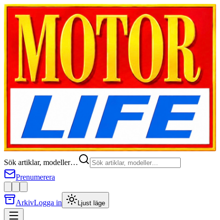
Sök artiklar, modeller…
Prenumerera
Arkiv
Logga in
Ljust läge