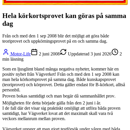
Hela körkortsprovet kan göras på samma
dag
Från och med den 1 sep 2008 blir det möjligt att göra både
teoriprovet och uppkörningsprovet på en och samma dag.
Motor-Life
2 juni 2008
Uppdaterad
3 juni 2026
2
min läsning
Som en ljusglimt bland många negativa nyheter, kommer här en
positiv nyhet från Vägverket! Från och med den 1 sep 2008 kan
man hela körkortsprovet på samma dag. Både kunskapsprovet
(teoriprovet) och körprovet. Detta gäller endast för B-körkort, alltså
personbil.
Proven bokas samtidigt och man begär då sammanhållet prov.
Möjligheten för detta började gälla från den 2 juni i år.
I de fall där det visar sig praktiskt omöjligt att utföra båda proven
samtidigt, har Vägverket lovat att det maximalt skall vara två
veckors mellanrum mellan proven.
Vägverket uppger att man gjort testförsök under våren med båda