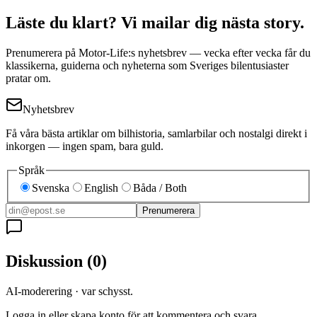
Läste du klart? Vi mailar dig nästa story.
Prenumerera på Motor-Life:s nyhetsbrev — vecka efter vecka får du
klassikerna, guiderna och nyheterna som Sveriges bilentusiaster
pratar om.
Nyhetsbrev
Få våra bästa artiklar om bilhistoria, samlarbilar och nostalgi direkt i
inkorgen — ingen spam, bara guld.
Språk
Svenska
English
Båda / Both
Prenumerera
Diskussion
(
0
)
AI-moderering · var schysst.
Logga in eller skapa konto för att kommentera och svara.