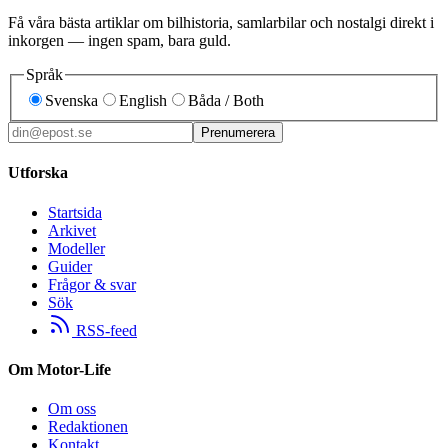
Få våra bästa artiklar om bilhistoria, samlarbilar och nostalgi direkt i
inkorgen — ingen spam, bara guld.
Språk
Svenska
English
Båda / Both
Prenumerera
Utforska
Startsida
Arkivet
Modeller
Guider
Frågor & svar
Sök
RSS-feed
Om Motor-Life
Om oss
Redaktionen
Kontakt