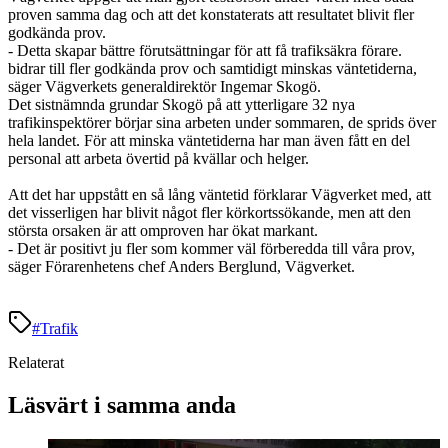
proven samma dag och att det konstaterats att resultatet blivit fler
godkända prov.
- Detta skapar bättre förutsättningar för att få trafiksäkra förare.
bidrar till fler godkända prov och samtidigt minskas väntetiderna,
säger Vägverkets generaldirektör Ingemar Skogö.
Det sistnämnda grundar Skogö på att ytterligare 32 nya
trafikinspektörer börjar sina arbeten under sommaren, de sprids över
hela landet. För att minska väntetiderna har man även fått en del
personal att arbeta övertid på kvällar och helger.
Att det har uppstått en så lång väntetid förklarar Vägverket med, att
det visserligen har blivit något fler körkortssökande, men att den
största orsaken är att omproven har ökat markant.
- Det är positivt ju fler som kommer väl förberedda till våra prov,
säger Förarenhetens chef Anders Berglund, Vägverket.
#
Trafik
Relaterat
Läsvärt i samma anda