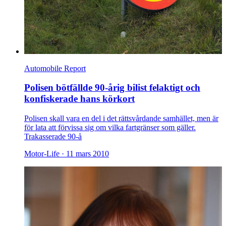
Automobile Report
Polisen bötfällde 90-årig bilist felaktigt och
konfiskerade hans körkort
Polisen skall vara en del i det rättsvårdande samhället, men är
för lata att förvissa sig om vilka fartgränser som gäller.
Trakasserade 90-å
Motor-Life ·
11 mars 2010