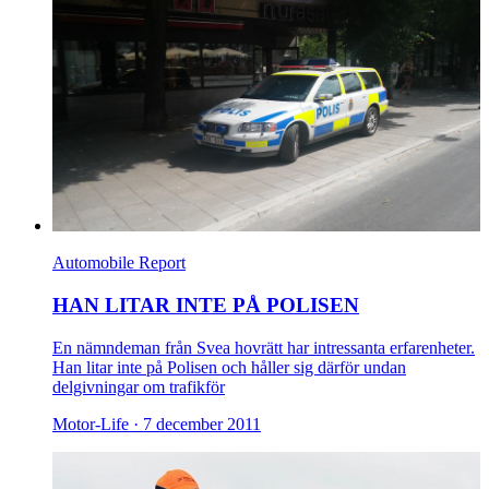
Automobile Report
HAN LITAR INTE PÅ POLISEN
En nämndeman från Svea hovrätt har intressanta erfarenheter.
Han litar inte på Polisen och håller sig därför undan
delgivningar om trafikför
Motor-Life ·
7 december 2011