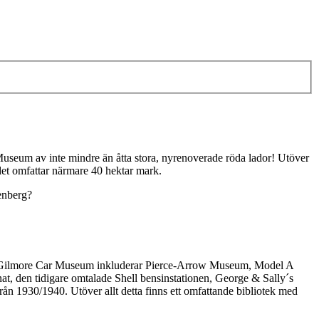
useum av inte mindre än åtta stora, nyrenoverade röda lador! Utöver
det omfattar närmare 40 hektar mark.
enberg?
cker! Gilmore Car Museum inkluderar Pierce-Arrow Museum, Model A
, den tidigare omtalade Shell bensinstationen, George & Sally´s
1930/1940. Utöver allt detta finns ett omfattande bibliotek med