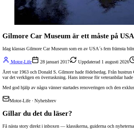
Gilmore Car Museum är ett måste på USA
Idag klassas Gilmore Car Museum som en av USA´s fem främsta bilmu
Motor-Life
28 januari 2017
Uppdaterad
1 augusti 2026
Året var 1963 och Donald S. Gilmore hade födelsedag. Från hustrun Ge
var det verkligen en överraskning. Hans intresse för veteranbilar hade v
Med god hjälp av några vänner startades renoveringen och den exklusiva
Motor-Life · Nyhetsbrev
Gillar du det du läser?
Få nästa story direkt i inboxen — klassikerna, guiderna och nyheterna