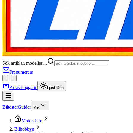
Sök artiklar, modeller…
Prenumerera
Arkiv
Logga in
Ljust läge
Biltester
Guider
Mer
Motor-Life
Bilhobbyn