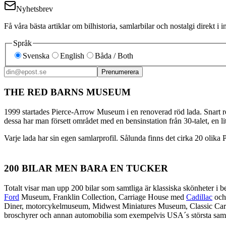
Nyhetsbrev
Få våra bästa artiklar om bilhistoria, samlarbilar och nostalgi direkt 
Språk
Svenska
English
Båda / Both
Prenumerera
THE RED BARNS MUSEUM
1999 startades Pierce-Arrow Museum i en renoverad röd lada. Snart r
dessa har man försett området med en bensinstation från 30-talet, en 
Varje lada har sin egen samlarprofil. Sålunda finns det cirka 20 oli
200 BILAR MEN BARA EN TUCKER
Totalt visar man upp 200 bilar som samtliga är klassiska skönheter 
Ford
Museum, Franklin Collection, Carriage House med
Cadillac
och 
Diner, motorcykelmuseum, Midwest Miniatures Museum, Classic Car Cl
broschyrer och annan automobilia som exempelvis USA´s största samli