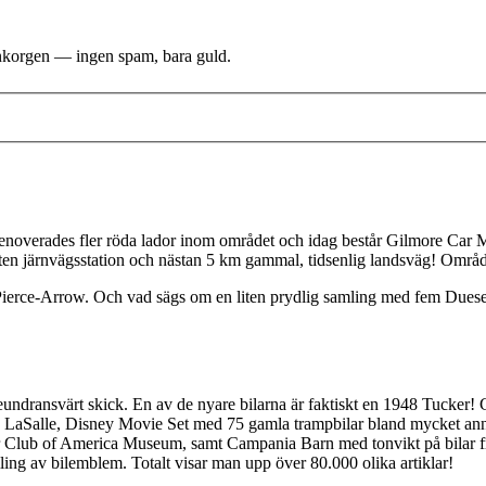
i inkorgen — ingen spam, bara guld.
enoverades fler röda lador inom området och idag består Gilmore Car M
liten järnvägsstation och nästan 5 km gammal, tidsenlig landsväg! Områ
ka Pierce-Arrow. Och vad sägs om en liten prydlig samling med fem Dues
i beundransvärt skick. En av de nyare bilarna är faktiskt en 1948 Tu
LaSalle, Disney Movie Set med 75 gamla trampbilar bland mycket annat
ub of America Museum, samt Campania Barn med tonvikt på bilar från 
ng av bilemblem. Totalt visar man upp över 80.000 olika artiklar!