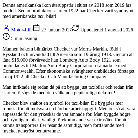
Denna amerikanska ikon återuppstår i slutet av 2018 som 2019 års
modell. Sedan produktionsstarten 1922 har Checker varit synonymt
med amerikanska taxi-bilar!
Motor-Life
27 januari 2017
Uppdaterad
1 augusti 2026
5
min läsning
Mannen bakom bilmärket Checker var Morris Markin, född i
Ryssland och invandrad till Amerika som 19-åring 1913. Genom att
låna $15.000 förvärvade han Lomberg Auto Body 1921 som
ombildades till Markin Auto Body Corporation i samarbete med
Commonwealth. Efter ekonomiska svårigheter ombildades företaget
i maj 1922 till Checker Cab Manufacturing Company.
Man inriktade sig redan då på att bygga just taxibilar och redan från
starten försågs de med den välkända pepitarutiga dekoren!
Checker blev snabbt en symbol för taxi-bilar. De byggdes mer
robusta för att motsvara en hårdare arbetsuppgift. Men också att vara
anpassade för den yrkeskår de var ämnade för. Man byggde högre
och rymligare bilar. Vanligt förekommande var extrasäten för att
kunna transportera fler resande samtidigt, men fortfarande med
mycket generöst benutrymme.