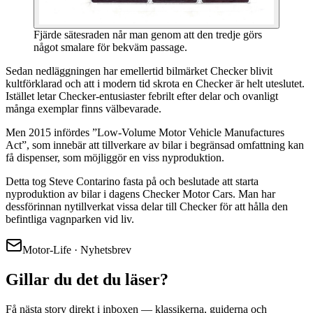
Fjärde sätesraden når man genom att den tredje görs
något smalare för bekväm passage.
Sedan nedläggningen har emellertid bilmärket Checker blivit
kultförklarad och att i modern tid skrota en Checker är helt uteslutet.
Istället letar Checker-entusiaster febrilt efter delar och ovanligt
många exemplar finns välbevarade.
Men 2015 infördes ”Low-Volume Motor Vehicle Manufactures
Act”, som innebär att tillverkare av bilar i begränsad omfattning kan
få dispenser, som möjliggör en viss nyproduktion.
Detta tog Steve Contarino fasta på och beslutade att starta
nyproduktion av bilar i dagens Checker Motor Cars. Man har
dessförinnan nytillverkat vissa delar till Checker för att hålla den
befintliga vagnparken vid liv.
Motor-Life · Nyhetsbrev
Gillar du det du läser?
Få nästa story direkt i inboxen — klassikerna, guiderna och