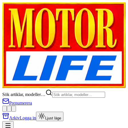
Sök artiklar, modeller…
Prenumerera
Arkiv
Logga in
Ljust läge