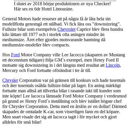
I slutet av 2018 börjar produktionen av nya Checker!
Här ses en 6dr Hotel Limousine.
General Motors hade resurser att på några få år låta hela sin
modellflotta genomgå ett stålbad. Vi fick lära oss ”downsizeing”.
Fullsize bilar som exempelvis
Chevrolet
Caprice blev flera hundra
kilo lättare till 1977 och i storlek ofta aningen mindre än
mediumsize. Året efter gjordes motsvarande bantning då
mediumsize-modeller blev compacts.
Hos
Ford
Motor Company ville Lee Iacocca (skaparen av Mustang
ett decennium tidigare) följa GM´s exempel, men Henry Ford II
motsatte sig downsizeing in i det längsta med resultat att
Lincoln
,
Mercury och Ford fortsatte oförändrat i tre år till.
Chrysler
Corporation var på gränsen till konkurs och hade tusentals
och åter tusentals osålda fullsize-bilar på lager. En aning märkligt
fortsatte man alltså att tillverka bilar i rasande takt till kunder som
inte köpte! Lee Iacocca lämnade Ford Motor Company i vredesmod
på grund av Henry Ford´s inställning och blev istället högste chef
för Chrysler Corporation. Detta med en årslön av en dollar! Därmed
skapades de omtalade K-car, som visserligen fann en del köpare.
Men snart visade det sig att Iacocca tagit i för mycket och gjort
alldeles för små bilar!