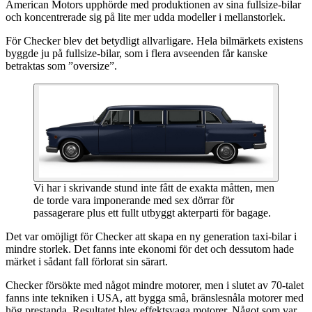
American Motors upphörde med produktionen av sina fullsize-bilar
och koncentrerade sig på lite mer udda modeller i mellanstorlek.
För Checker blev det betydligt allvarligare. Hela bilmärkets existens
byggde ju på fullsize-bilar, som i flera avseenden får kanske
betraktas som ”oversize”.
Vi har i skrivande stund inte fått de exakta måtten, men
de torde vara imponerande med sex dörrar för
passagerare plus ett fullt utbyggt akterparti för bagage.
Det var omöjligt för Checker att skapa en ny generation taxi-bilar i
mindre storlek. Det fanns inte ekonomi för det och dessutom hade
märket i sådant fall förlorat sin särart.
Checker försökte med något mindre motorer, men i slutet av 70-talet
fanns inte tekniken i USA, att bygga små, bränslesnåla motorer med
hög prestanda. Resultatet blev effektsvaga motorer. Något som var