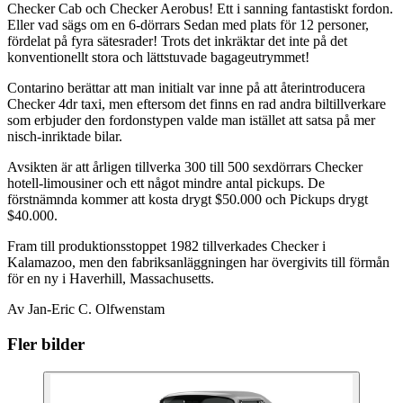
Checker Cab och Checker Aerobus! Ett i sanning fantastiskt fordon.
Eller vad sägs om en 6-dörrars Sedan med plats för 12 personer,
fördelat på fyra sätesrader! Trots det inkräktar det inte på det
konventionellt stora och lättstuvade bagageutrymmet!
Contarino berättar att man initialt var inne på att återintroducera
Checker 4dr taxi, men eftersom det finns en rad andra biltillverkare
som erbjuder den fordonstypen valde man istället att satsa på mer
nisch-inriktade bilar.
Avsikten är att årligen tillverka 300 till 500 sexdörrars Checker
hotell-limousiner och ett något mindre antal pickups. De
förstnämnda kommer att kosta drygt $50.000 och Pickups drygt
$40.000.
Fram till produktionsstoppet 1982 tillverkades Checker i
Kalamazoo, men den fabriksanläggningen har övergivits till förmån
för en ny i Haverhill, Massachusetts.
Av Jan-Eric C. Olfwenstam
Fler bilder